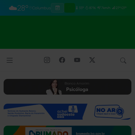
☁️
28°
Columbus
33°
87%
7km/h
27°/21°