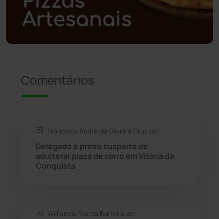
Política
(03)
Presidente Jânio Qu...
(125)
Comentários
Riacho de Santana
(309)
Rio de Contas
(411)
Francisco André de Oliveira Cruz em:
Rio do Antônio
(203)
Delegado é preso suspeito de
adulterar placa de carro em Vitória da
Rio do Pires
(98)
Conquista
Saúde
(2430)
Willian da Rocha Barreira em:
Seabra
(51)