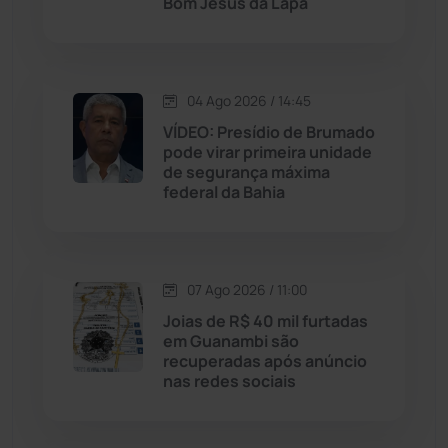
Bom Jesus da Lapa
Livramento de Nossa...
(1341)
Macaúbas
(716)
04 Ago 2026 / 14:45
Maetinga
(101)
VÍDEO: Presídio de Brumado
pode virar primeira unidade
de segurança máxima
Malhada
(82)
federal da Bahia
Malhada de Pedras
(508)
Matina
(71)
07 Ago 2026 / 11:00
Joias de R$ 40 mil furtadas
em Guanambi são
Mortugaba
(31)
recuperadas após anúncio
nas redes sociais
Mundo
(438)