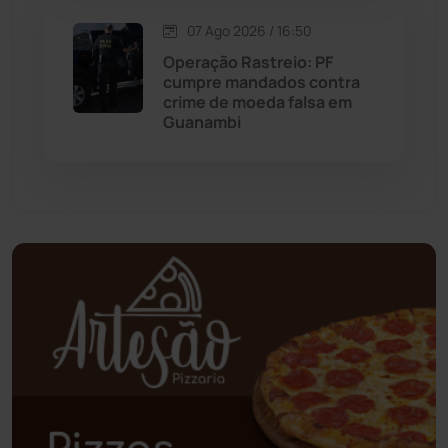
Oliveira dos Brejinhos
(67)
07 Ago 2026 / 16:50
Palmas de Monte Alto
(266)
Operação Rastreio: PF
cumpre mandados contra
crime de moeda falsa em
Paramirim
(343)
Guanambi
Pindaí
(103)
Piripá
(90)
Planalto
(59)
Poções
(182)
Polícia Civil
(61)
Polícia Militar
(28)