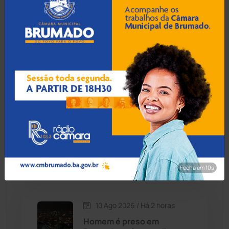
10 Ago 2026 / Há 1 hora
Adolescente de 16 anos é
Contendas do Sincorá
(80)
apreendido após fazer
'grau' e tentar fugir da PM
Cordeiros
(49)
em Brumado
Dom Basílio
(391)
10 Ago 2026 / Há 1 hora
Economia
(1236)
Cliente usa Pix agendado
por 7 meses, causa
Educação
(232)
prejuízo de R$ 2 mil e é
preso com faca em
Guanambi
Érico Cardoso
(82)
Fecha em 8s
Esportes
(522)
10 Ago 2026 / Há 2 horas
Eventos
(24)
Homem é preso em