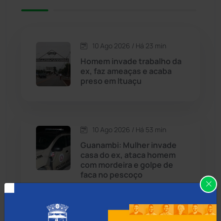
Caetité
(1505)
10 Ago 2026 / Há 23 min
Candiba
(157)
Homem invade trabalho da
ex, faz ameaças e acaba
Cândido Sales
(121)
preso em Ituaçu
Caraíbas
(103)
10 Ago 2026 / Há 53 min
Carinhanha
(300)
Guanambi: Mulher invade
casa do ex, ataca homem
Caturama
(66)
com mordeira e golpe de
faca no pescoço
Chapada Diamantina
(430)
Condeúba
(133)