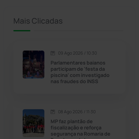
Ituaçu
(257)
Mais Clicadas
Iuiu
(175)
Jacaraci
(97)
09 Ago 2026 / 10:30
Jequié
(314)
Parlamentares baianos
participam de 'festa da
piscina' com investigado
Jussiape
(98)
nas fraudes do INSS
Justiça
(1475)
Lagoa Real
(182)
08 Ago 2026 / 11:30
MP faz plantão de
Licínio de Almeida
(118)
fiscalização e reforça
segurança na Romaria de