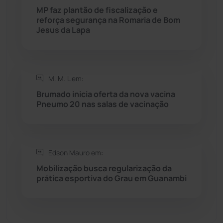
MP faz plantão de fiscalização e
reforça segurança na Romaria de Bom
Sebastião Laranjeiras
(96)
Jesus da Lapa
Sítio do Mato
(42)
Sudoeste Baiano
(1531)
M. M. L em:
Brumado inicia oferta da nova vacina
Pneumo 20 nas salas de vacinação
Tanhaçu
(427)
Tanque Novo
(126)
Edson Mauro em:
Tecnologia
(12)
Mobilização busca regularização da
prática esportiva do Grau em Guanambi
Urandi
(158)
Vitória da Conquista
(2518)