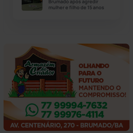
Brumado após agredir
mulher e filho de 15 anos
Feira da Mata
(23)
Guajeru
(130)
Guanambi
(3506)
Ibiassucê
(168)
Ibicoara
(221)
Ibipitanga
(116)
Ibitiara
(33)
Igaporã
(218)