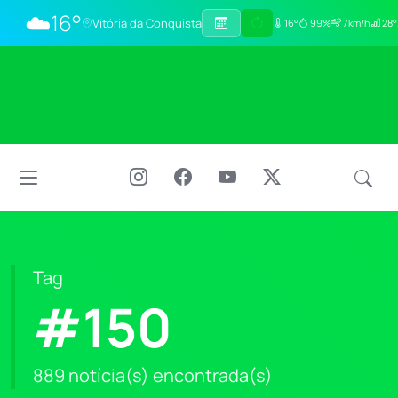
☁️
16°
Vitória da Conquista
16°
99%
7km/h
28°
Tag
#150
889 notícia(s) encontrada(s)