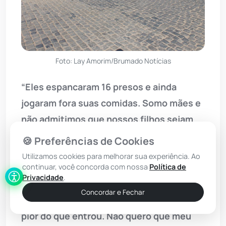
Foto: Lay Amorim/Brumado Notícias
“Eles espancaram 16 presos e ainda
jogaram fora suas comidas. Somo mães e
não admitimos que nossos filhos sejam
tratados abaixo de cachorros. Sou
🍪 Preferências de Cookies
consciente de que meu filho cometeu
Utilizamos cookies para melhorar sua experiência. Ao
erros e precisa pagar pelos mesmos
continuar, você concorda com nossa
Política de
Privacidade
.
perante a lei e a sociedade, mas eu quero
Concordar e Fechar
que ele saia da cadeia recuperado e não
pior do que entrou. Não quero que meu