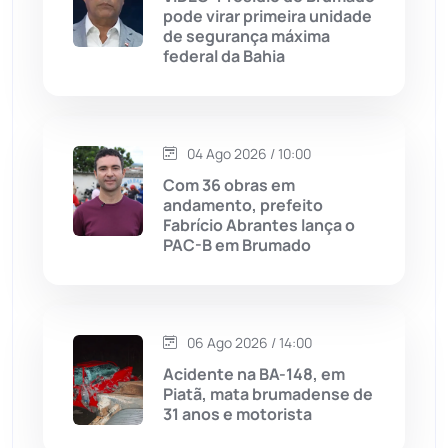
Jequié
(314)
pode virar primeira unidade
de segurança máxima
federal da Bahia
Jussiape
(97)
Justiça
(1467)
04 Ago 2026 / 10:00
Lagoa Real
(182)
Com 36 obras em
andamento, prefeito
Licínio de Almeida
(118)
Fabrício Abrantes lança o
PAC-B em Brumado
Livramento de Nossa...
(1338)
Macaúbas
(714)
06 Ago 2026 / 14:00
Acidente na BA-148, em
Maetinga
(101)
Piatã, mata brumadense de
31 anos e motorista
Malhada
(82)