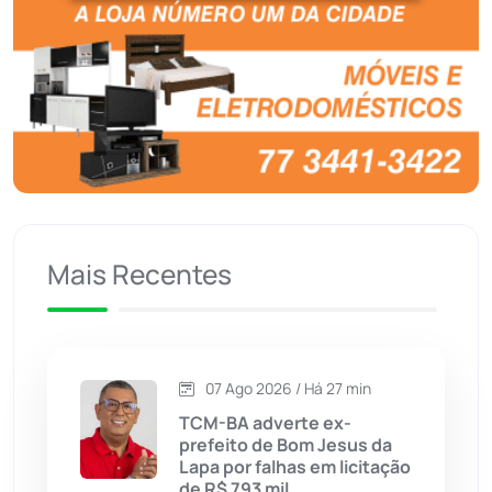
Botuporã
(72)
Brasil
(7680)
Brumado
(31955)
Caculé
(696)
Mais Recentes
Caetanos
(47)
Caetité
(1504)
07 Ago 2026 / Há 27 min
Candiba
(157)
TCM-BA adverte ex-
prefeito de Bom Jesus da
Cândido Sales
(121)
Lapa por falhas em licitação
de R$ 793 mil