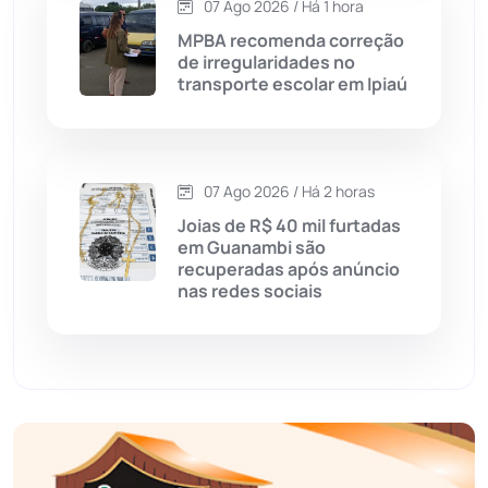
07 Ago 2026 / Há 1 hora
Economia
(1235)
MPBA recomenda correção
de irregularidades no
Educação
(232)
transporte escolar em Ipiaú
Érico Cardoso
(82)
07 Ago 2026 / Há 2 horas
Esportes
(522)
Joias de R$ 40 mil furtadas
em Guanambi são
Eventos
(24)
recuperadas após anúncio
nas redes sociais
Feira da Mata
(23)
Guajeru
(130)
Guanambi
(3496)