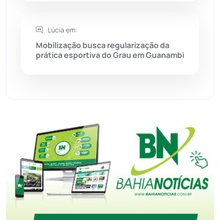
Tanhaçu
(426)
Lúcia em:
Tanque Novo
(126)
Mobilização busca regularização da
prática esportiva do Grau em Guanambi
Tecnologia
(12)
Urandi
(157)
Vitória da Conquista
(2514)