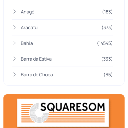
Anagé
(183)
Aracatu
(373)
Bahia
(14545)
Barra da Estiva
(333)
Barra do Choça
(65)
Belo Campo
(57)
Bom Jesus da Lapa
(507)
Boquira
(152)