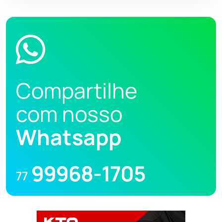
Compartilhe
com nosso
Whatsapp
99968-1705
77