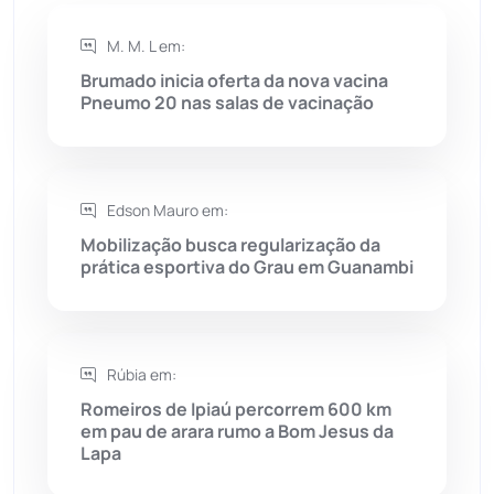
Rio de Contas
(410)
M. M. L em:
Brumado inicia oferta da nova vacina
Rio do Antônio
(203)
Pneumo 20 nas salas de vacinação
Rio do Pires
(98)
Edson Mauro em:
Saúde
(2427)
Mobilização busca regularização da
prática esportiva do Grau em Guanambi
Seabra
(50)
Sebastião Laranjeiras
(96)
Rúbia em:
Sítio do Mato
(42)
Romeiros de Ipiaú percorrem 600 km
em pau de arara rumo a Bom Jesus da
Lapa
Sudoeste Baiano
(1530)