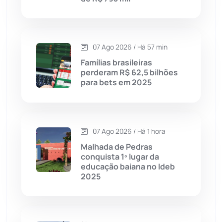
Caraíbas
(103)
Carinhanha
(299)
07 Ago 2026 / Há 57 min
Famílias brasileiras
Caturama
(65)
perderam R$ 62,5 bilhões
para bets em 2025
Chapada Diamantina
(430)
Condeúba
(133)
07 Ago 2026 / Há 1 hora
Malhada de Pedras
Contendas do Sincorá
(79)
conquista 1º lugar da
educação baiana no Ideb
Cordeiros
(49)
2025
Dom Basílio
(391)