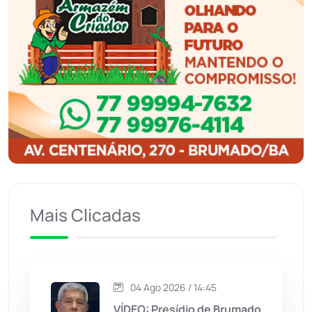
Ibiassucê
(167)
Ibicoara
(221)
Ibipitanga
(116)
Ibitiara
(32)
Igaporã
(218)
Ituaçu
(256)
Mais Clicadas
Iuiu
(173)
Jacaraci
(97)
04 Ago 2026 / 14:45
VÍDEO: Presídio de Brumado