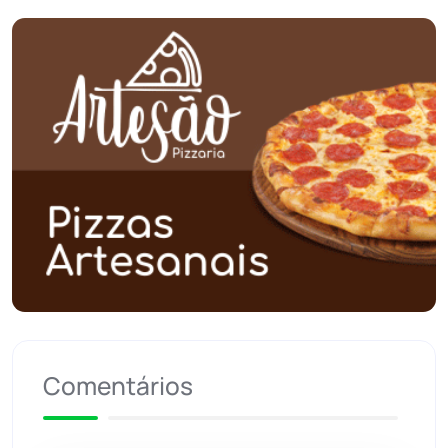
Piripá
(90)
Planalto
(59)
Poções
(182)
Polícia Civil
(58)
Polícia Militar
(27)
Política
(03)
Presidente Jânio Qu...
(125)
Comentários
Riacho de Santana
(309)