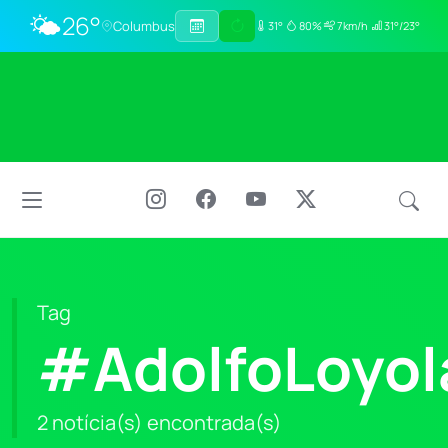
🌤️
26°
Columbus
31°
80%
7km/h
31°/23°
Tag
#AdolfoLoyol
2 notícia(s) encontrada(s)