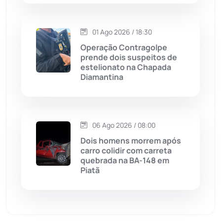
Malhada de Pedras
(508)
01 Ago 2026 / 18:30
Operação Contragolpe
Matina
(71)
prende dois suspeitos de
estelionato na Chapada
Diamantina
Mortugaba
(31)
Mundo
(436)
06 Ago 2026 / 08:00
Oliveira dos Brejinhos
(67)
Dois homens morrem após
carro colidir com carreta
Palmas de Monte Alto
(260)
quebrada na BA-148 em
Piatã
Paramirim
(342)
Pindaí
(103)