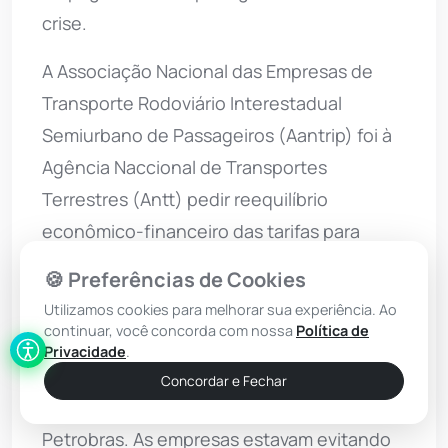
crise.
A Associação Nacional das Empresas de
Transporte Rodoviário Interestadual
Semiurbano de Passageiros (Aantrip) foi à
Agência Naccional de Transportes
Terrestres (Antt) pedir reequilíbrio
econômico-financeiro das tarifas para
ajustá-las à alta de custos.
🍪 Preferências de Cookies
Em outra frente, distribuidoras de médio
Utilizamos cookies para melhorar sua experiência. Ao
continuar, você concorda com nossa
Política de
porte e importadores vinham alertando
Privacidade
.
para risco de falta do produto diante da
Concordar e Fechar
elevada defasagem praticada pela
Petrobras. As empresas estavam evitando