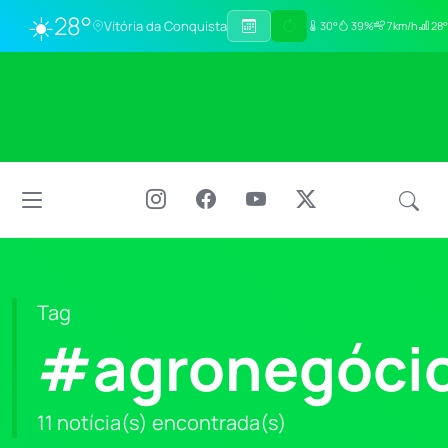
☀️
28°
Vitória da Conquista
30°
39%
7km/h
28°
Tag
#agronegóci
11 notícia(s) encontrada(s)