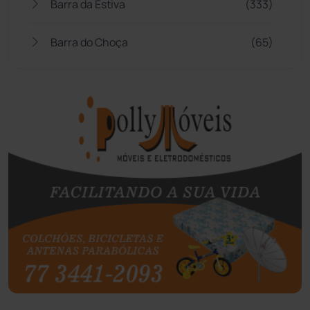
Barra da Estiva
(333)
Barra do Choça
(65)
Belo Campo
(57)
Bom Jesus da Lapa
(508)
Boquira
(152)
Botuporã
(72)
Brasil
(7680)
Brumado
(31958)
Caculé
(697)