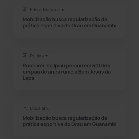
Edson Mauro em:
Seabra
(50)
Mobilização busca regularização da
prática esportiva do Grau em Guanambi
Sebastião Laranjeiras
(96)
Sítio do Mato
(42)
Rúbia em:
Romeiros de Ipiaú percorrem 600 km
Sudoeste Baiano
(1530)
em pau de arara rumo a Bom Jesus da
Lapa
Tanhaçu
(426)
Tanque Novo
(126)
Lúcia em:
Mobilização busca regularização da
Tecnologia
(12)
prática esportiva do Grau em Guanambi
Urandi
(157)