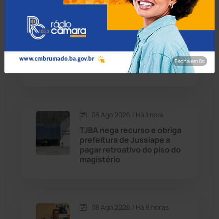
Condeúba
(133)
08 Ago 2026 / Há 1 hora
Policial militar reage a
Contendas do Sincorá
(79)
assalto e mata suspeito
Fecha em 7s
com tiro em Salvador
Cordeiros
(49)
Dom Basílio
(391)
08 Ago 2026 / Há 1 hora
Economia
(1235)
TJBA nega recurso e obriga
prefeitura de Jussiape a
pagar retroativo do piso do
Educação
(232)
magistério
Érico Cardoso
(82)
08 Ago 2026 / Há 8 horas
Esportes
(522)