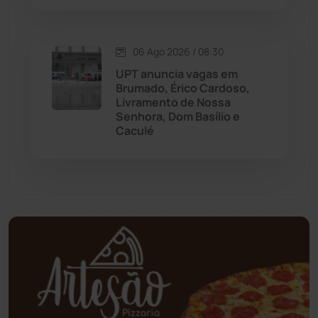
Mundo
(437)
Oliveira dos Brejinhos
(67)
06 Ago 2026 / 08:30
UPT anuncia vagas em
Palmas de Monte Alto
(261)
Brumado, Érico Cardoso,
Livramento de Nossa
Senhora, Dom Basílio e
Paramirim
(342)
Caculé
Pindaí
(103)
Piripá
(90)
Planalto
(59)
Poções
(182)