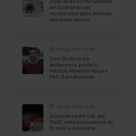
Joias de R$ 40 mil furtadas
Licínio de Almeida
(118)
em Guanambi são
recuperadas após anúncio
nas redes sociais
Livramento de Nossa...
(1338)
Macaúbas
(714)
04 Ago 2026 / 10:00
Maetinga
(101)
Com 36 obras em
andamento, prefeito
Fabrício Abrantes lança o
Malhada
(82)
PAC-B em Brumado
Malhada de Pedras
(508)
Matina
(71)
06 Ago 2026 / 14:00
Acidente na BA-148, em
Piatã, mata brumadense de
Mortugaba
(31)
31 anos e motorista