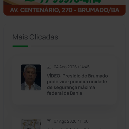
Igaporã
(218)
Ituaçu
(256)
Mais Clicadas
Iuiu
(173)
Jacaraci
(97)
04 Ago 2026 / 14:45
Jequié
(314)
VÍDEO: Presídio de Brumado
pode virar primeira unidade
de segurança máxima
Jussiape
(98)
federal da Bahia
Justiça
(1470)
Lagoa Real
(182)
07 Ago 2026 / 11:00