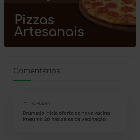
Polícia Civil
(59)
Polícia Militar
(27)
Política
(03)
Presidente Jânio Qu...
(125)
Comentários
Riacho de Santana
(309)
Rio de Contas
(410)
M. M. L em:
Rio do Antônio
(203)
Brumado inicia oferta da nova vacina
Pneumo 20 nas salas de vacinação
Rio do Pires
(98)
Saúde
(2427)