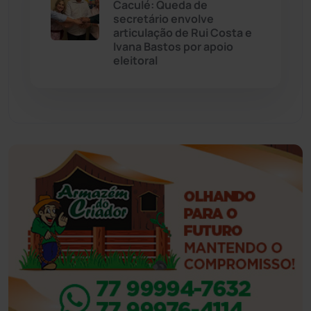
Caculé: Queda de
secretário envolve
Eventos
(24)
articulação de Rui Costa e
Ivana Bastos por apoio
eleitoral
Feira da Mata
(23)
Guajeru
(130)
Guanambi
(3498)
Ibiassucê
(167)
Ibicoara
(221)
Ibipitanga
(116)
Ibitiara
(32)