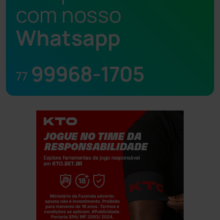
com nosso
Whatsapp
99968-1705
77