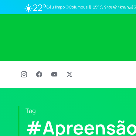
☀️
22°
Céu limpo
Columbus
25°
94%
4km/h
3
Tag
#Apreensã