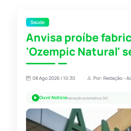
Saúde
Anvisa proíbe fabri
'Ozempic Natural' s
08 Ago 2026 / 10:30
Por: Redação - A
Ouvir Notícia
Narração automática (IA)