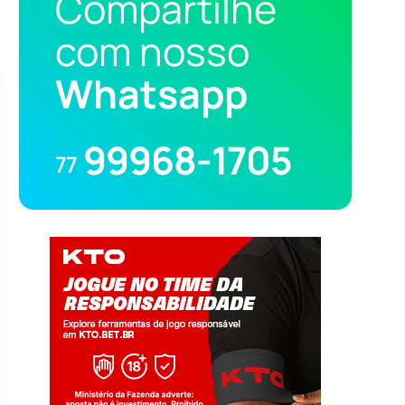
Compartilhe
com nosso
Whatsapp
99968-1705
77