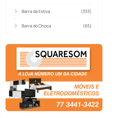
Barra da Estiva
(333)
Barra do Choça
(65)
Belo Campo
(57)
Bom Jesus da Lapa
(510)
Boquira
(152)
Botuporã
(73)
Brasil
(7680)
Brumado
(31962)