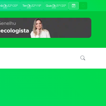
⛈
⛈
⛈
hã
32°/20°
Ter
32°/19°
Qua
31°/20°