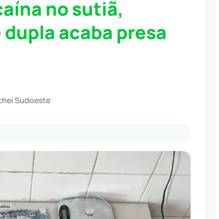
aína no sutiã,
 dupla acaba presa
chei Sudoeste