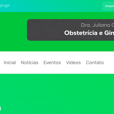
3°/20°
Aman
Inicial
Notícias
Eventos
Vídeos
Contato
o