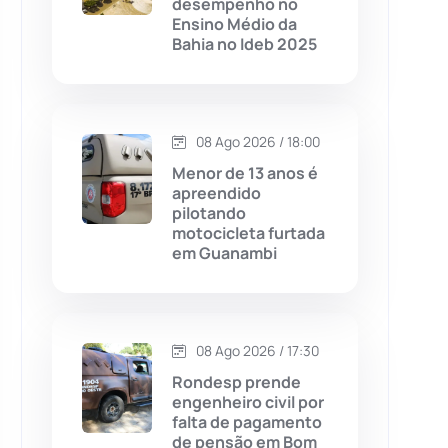
desempenho no
Ensino Médio da
Chapada Diamantina
(430)
Bahia no Ideb 2025
Condeúba
(133)
Contendas do Sincorá
(79)
08 Ago 2026 / 18:00
Menor de 13 anos é
Cordeiros
(49)
apreendido
pilotando
motocicleta furtada
Dom Basílio
(391)
em Guanambi
Economia
(1236)
08 Ago 2026 / 17:30
Educação
(232)
Rondesp prende
engenheiro civil por
Érico Cardoso
(82)
falta de pagamento
de pensão em Bom