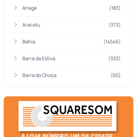
Anagé
(183)
Aracatu
(373)
Bahia
(14546)
Barra da Estiva
(333)
Barra do Choça
(65)
Belo Campo
(57)
Bom Jesus da Lapa
(508)
Boquira
(152)