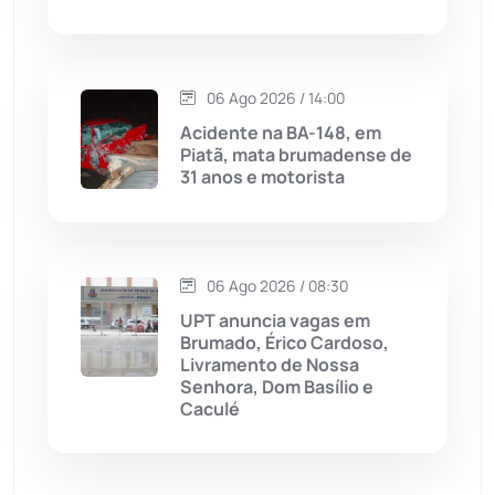
Malhada de Pedras
(508)
Matina
(71)
06 Ago 2026 / 14:00
Acidente na BA-148, em
Piatã, mata brumadense de
Mortugaba
(31)
31 anos e motorista
Mundo
(437)
Oliveira dos Brejinhos
(67)
06 Ago 2026 / 08:30
UPT anuncia vagas em
Palmas de Monte Alto
(261)
Brumado, Érico Cardoso,
Livramento de Nossa
Senhora, Dom Basílio e
Paramirim
(342)
Caculé
Pindaí
(103)