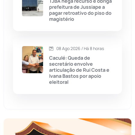
Economia
(1235)
TJBA nega recurso e obriga
prefeitura de Jussiape a
pagar retroativo do piso do
Educação
(232)
magistério
Érico Cardoso
(82)
08 Ago 2026 / Há 8 horas
Esportes
(522)
Caculé: Queda de
secretário envolve
Eventos
(24)
articulação de Rui Costa e
Ivana Bastos por apoio
eleitoral
Feira da Mata
(23)
Guajeru
(130)
Guanambi
(3498)
Ibiassucê
(167)