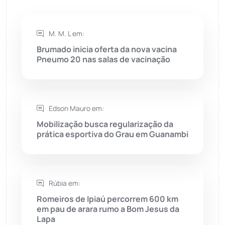
Rio de Contas
(410)
M. M. L em:
Rio do Antônio
(203)
Brumado inicia oferta da nova vacina
Pneumo 20 nas salas de vacinação
Rio do Pires
(98)
Saúde
(2427)
Edson Mauro em:
Seabra
(50)
Mobilização busca regularização da
prática esportiva do Grau em Guanambi
Sebastião Laranjeiras
(96)
Sítio do Mato
(42)
Rúbia em:
Romeiros de Ipiaú percorrem 600 km
Sudoeste Baiano
(1530)
em pau de arara rumo a Bom Jesus da
Lapa