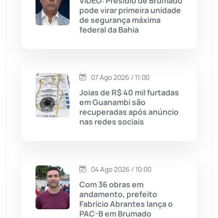
VÍDEO: Presídio de Brumado
pode virar primeira unidade
de segurança máxima
Jussiape
(98)
federal da Bahia
Justiça
(1470)
Lagoa Real
(182)
07 Ago 2026 / 11:00
Joias de R$ 40 mil furtadas
Licínio de Almeida
(118)
em Guanambi são
recuperadas após anúncio
nas redes sociais
Livramento de Nossa...
(1338)
Macaúbas
(714)
04 Ago 2026 / 10:00
Maetinga
(101)
Com 36 obras em
andamento, prefeito
Fabrício Abrantes lança o
Malhada
(82)
PAC-B em Brumado