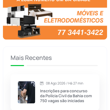
Botuporã
(72)
Brasil
(7680)
Brumado
(31958)
Caculé
(697)
Mais Recentes
Caetanos
(47)
Caetité
(1504)
08 Ago 2026 / Há 27 min
Candiba
(157)
Inscrições para concurso
da Polícia Civil da Bahia com
Cândido Sales
(121)
750 vagas são iniciadas