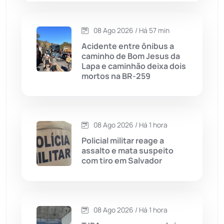
Caraíbas
(103)
08 Ago 2026 / Há 57 min
Carinhanha
(300)
Acidente entre ônibus a
caminho de Bom Jesus da
Caturama
(65)
Lapa e caminhão deixa dois
mortos na BR-259
Chapada Diamantina
(430)
Condeúba
(133)
08 Ago 2026 / Há 1 hora
Policial militar reage a
Contendas do Sincorá
(79)
assalto e mata suspeito
com tiro em Salvador
Cordeiros
(49)
Dom Basílio
(391)
08 Ago 2026 / Há 1 hora