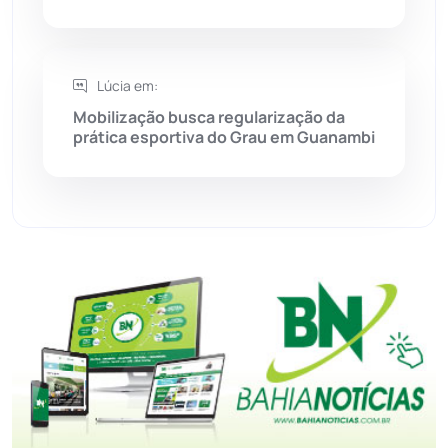
Tanhaçu
(426)
Tanque Novo
(126)
Lúcia em:
Mobilização busca regularização da
Tecnologia
(12)
prática esportiva do Grau em Guanambi
Urandi
(157)
Vitória da Conquista
(2514)