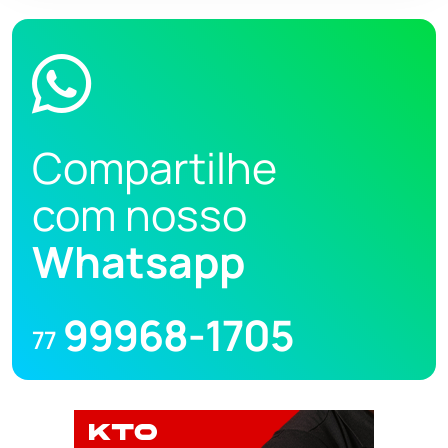
Compartilhe
com nosso
Whatsapp
99968-1705
77