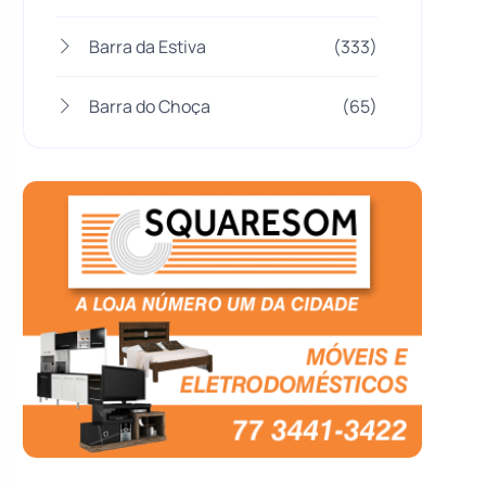
Barra da Estiva
(333)
Barra do Choça
(65)
Belo Campo
(57)
Bom Jesus da Lapa
(506)
Boquira
(152)
Botuporã
(72)
Brasil
(7680)
Brumado
(31955)