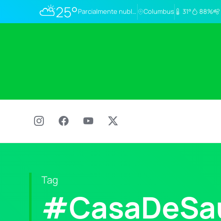
⛅
25°
Parcialmente nublado
Columbus
31°
88%
Tag
#CasaDeSa