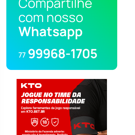
Compartilhe
com nosso
Whatsapp
99968-1705
77