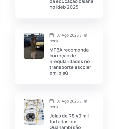
da educação baiana
no Ideb 2025
Chapada Diamantina
(430)
Condeúba
(133)
07 Ago 2026 / Há 1
Contendas do Sincorá
(79)
hora
MPBA recomenda
Cordeiros
(49)
correção de
irregularidades no
transporte escolar
Dom Basílio
(391)
em Ipiaú
Economia
(1235)
07 Ago 2026 / Há 1
Educação
(232)
hora
Joias de R$ 40 mil
Érico Cardoso
(82)
furtadas em
Guanambi são