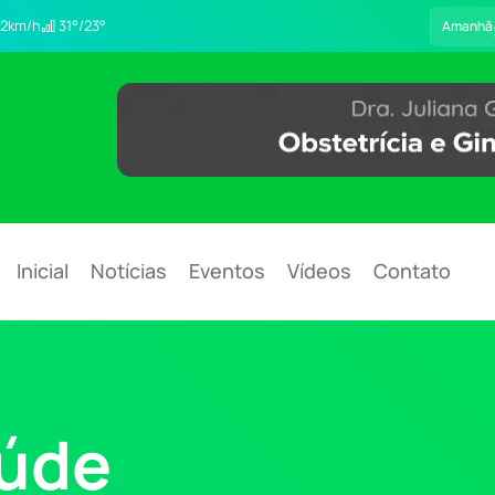
2km/h
31°/23°
Amanhã
Inicial
Notícias
Eventos
Vídeos
Contato
úde