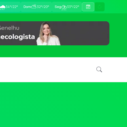
🌧
⛅
⛈
34°/22°
Dom
32°/20°
Seg
33°/22°