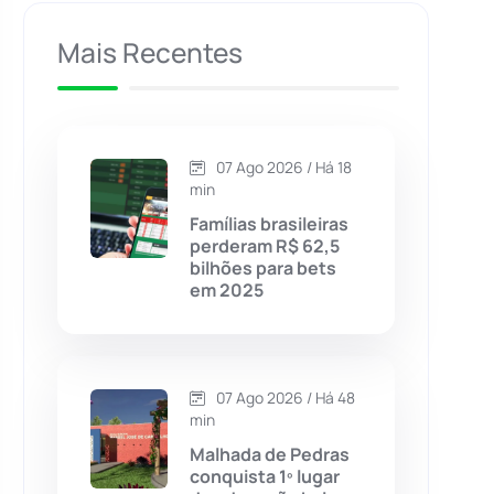
Caculé
(696)
Mais Recentes
Caetanos
(47)
Caetité
(1504)
07 Ago 2026 / Há 18
min
Candiba
(157)
Famílias brasileiras
perderam R$ 62,5
bilhões para bets
Cândido Sales
(121)
em 2025
Caraíbas
(103)
07 Ago 2026 / Há 48
Carinhanha
(299)
min
Malhada de Pedras
Caturama
(65)
conquista 1º lugar