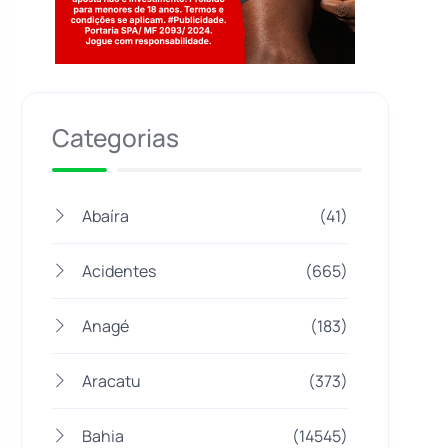
Jogue com responsabilidade. 18+
Categorias
Abaíra
(41)
Acidentes
(665)
Anagé
(183)
Aracatu
(373)
Bahia
(14545)