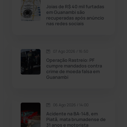
Maetinga
(101)
Joias de R$ 40 mil furtadas
em Guanambi são
recuperadas após anúncio
Malhada
(82)
nas redes sociais
Malhada de Pedras
(508)
Matina
(71)
07 Ago 2026 / 16:50
Operação Rastreio: PF
cumpre mandados contra
Mortugaba
(31)
crime de moeda falsa em
Guanambi
Mundo
(437)
Oliveira dos Brejinhos
(67)
06 Ago 2026 / 14:00
Acidente na BA-148, em
Palmas de Monte Alto
(263)
Piatã, mata brumadense de
31 anos e motorista