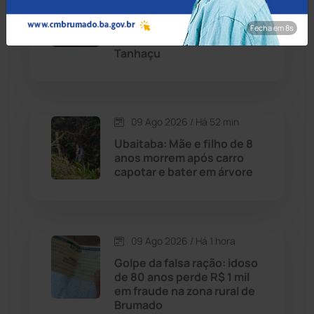
Homem é preso com
pistola Glock 9mm e celular
Fecha em 7s
Cândido Sales
(121)
roubado na BA-026, em
Tanhaçu
Caraíbas
(103)
Carinhanha
(300)
09 Ago 2026 / Há 52 min
Ubaitaba: Mãe e filho de 8
Caturama
(65)
anos morrem após carro
capotar e bater em árvore
Chapada Diamantina
(430)
Condeúba
(133)
09 Ago 2026 / Há 1 hora
Golpe da falsa ração: idoso
Contendas do Sincorá
(79)
de 80 anos perde R$ 1 mil
em fraude na zona rural de
Cordeiros
(49)
Brumado