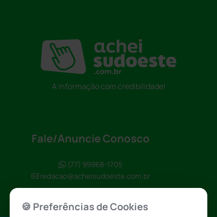
A informação com credibilidade!
Fale/Anuncie Conosco
(77) 99968-1705
redacao@acheisudoeste.com.br
🍪 Preferências de Cookies