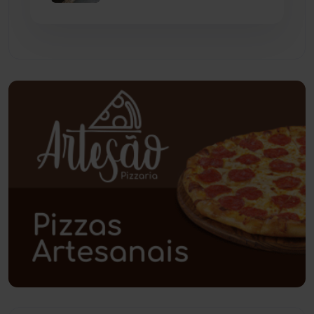
Paramirim
(342)
Pindaí
(103)
Piripá
(90)
Planalto
(59)
Poções
(182)
Polícia Civil
(59)
Polícia Militar
(27)
Política
(03)