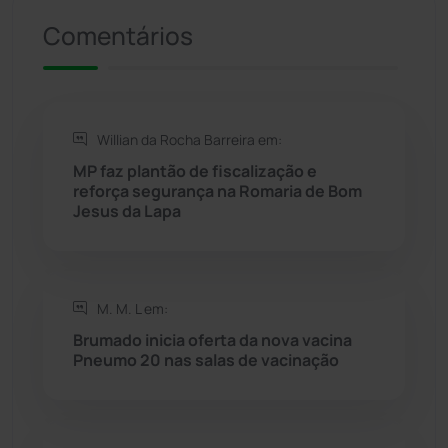
Presidente Jânio Qu...
(125)
Comentários
Riacho de Santana
(309)
Rio de Contas
(411)
Willian da Rocha Barreira em:
Rio do Antônio
(203)
MP faz plantão de fiscalização e
reforça segurança na Romaria de Bom
Jesus da Lapa
Rio do Pires
(98)
Saúde
(2429)
M. M. L em:
Seabra
(51)
Brumado inicia oferta da nova vacina
Pneumo 20 nas salas de vacinação
Sebastião Laranjeiras
(96)
Sítio do Mato
(42)