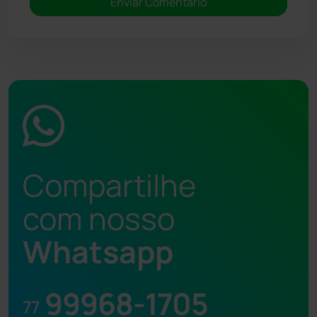
Compartilhe
com nosso
Whatsapp
99968-1705
77