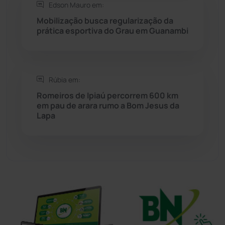
Edson Mauro em:
Mobilização busca regularização da
Sudoeste Baiano
(1530)
prática esportiva do Grau em Guanambi
Tanhaçu
(427)
Tanque Novo
(126)
Rúbia em:
Romeiros de Ipiaú percorrem 600 km
em pau de arara rumo a Bom Jesus da
Tecnologia
(12)
Lapa
Urandi
(157)
Vitória da Conquista
(2516)