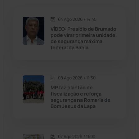
Jacaraci
(97)
04 Ago 2026 / 14:45
Jequié
(314)
VÍDEO: Presídio de Brumado
pode virar primeira unidade
de segurança máxima
Jussiape
(98)
federal da Bahia
Justiça
(1470)
Lagoa Real
(182)
08 Ago 2026 / 11:30
MP faz plantão de
Licínio de Almeida
(118)
fiscalização e reforça
segurança na Romaria de
Bom Jesus da Lapa
Livramento de Nossa...
(1338)
Macaúbas
(715)
07 Ago 2026 / 11:00