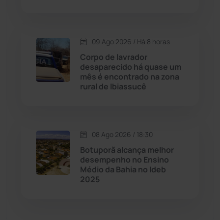
Dom Basílio
(391)
09 Ago 2026 / Há 8 horas
Economia
(1236)
Corpo de lavrador
desaparecido há quase um
Educação
(232)
mês é encontrado na zona
rural de Ibiassucê
Érico Cardoso
(82)
Esportes
(522)
08 Ago 2026 / 18:30
Botuporã alcança melhor
Eventos
(24)
desempenho no Ensino
Médio da Bahia no Ideb
2025
Feira da Mata
(23)
Guajeru
(130)