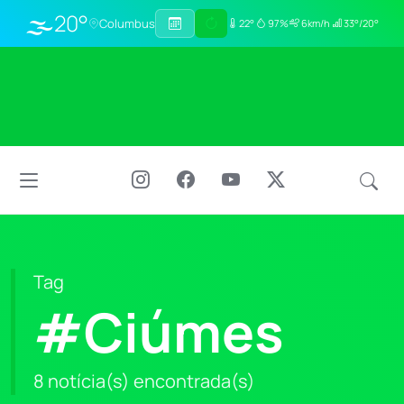
🌫️
20°
Columbus
22°
97%
6km/h
33°/20°
Tag
#Ciúmes
8 notícia(s) encontrada(s)