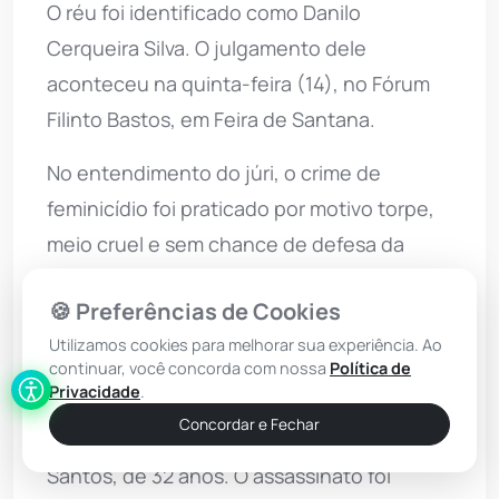
O réu foi identificado como Danilo
Cerqueira Silva. O julgamento dele
aconteceu na quinta-feira (14), no Fórum
Filinto Bastos, em Feira de Santana.
No entendimento do júri, o crime de
feminicídio foi praticado por motivo torpe,
meio cruel e sem chance de defesa da
vítima. Segundo informações apuradas
🍪 Preferências de Cookies
pela equipe da TV Subaé na época do
Utilizamos cookies para melhorar sua experiência. Ao
crime, o réu disse que o homicídio foi
continuar, você concorda com nossa
Política de
motivado por ciúmes.
Privacidade
.
Concordar e Fechar
A vítima do crime foi Rafaela Ramos dos
Santos, de 32 anos. O assassinato foi