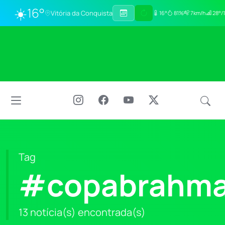
☀️
16°
Vitória da Conquista
16°
81%
7km/h
28°/
Tag
#copabrahma
13 notícia(s) encontrada(s)