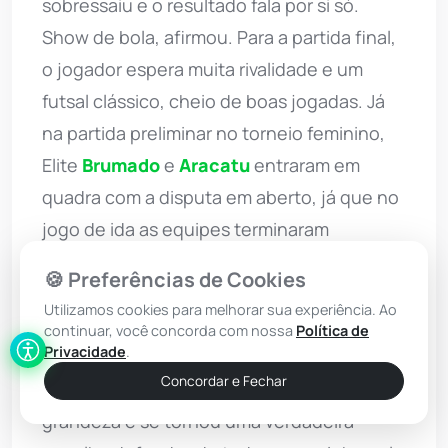
sobressaiu e o resultado fala por si só.
Show de bola, afirmou. Para a partida final,
o jogador espera muita rivalidade e um
futsal clássico, cheio de boas jogadas. Já
na partida preliminar no torneio feminino,
Elite
Brumado
e
Aracatu
entraram em
quadra com a disputa em aberto, já que no
jogo de ida as equipes terminaram
empatadas em 2x2. O jogo foi dramático
🍪 Preferências de Cookies
para o Elite, que viu logo no início as
Utilizamos cookies para melhorar sua experiência. Ao
meninas de Aracatu abrirem o placar. Foram
continuar, você concorda com nossa
Política de
Privacidade
.
várias tentativas de igualar o resultado, mas
Concordar e Fechar
a galera do Aracatu estava em um dia de
grandeza e se tornou uma verdadeira