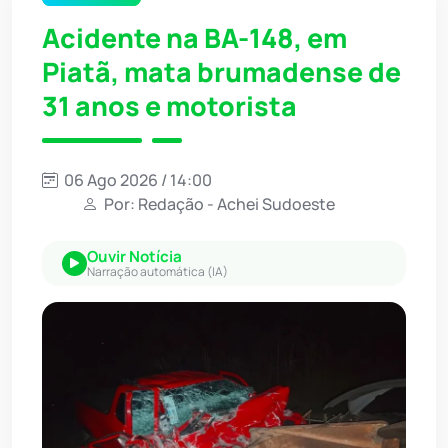
Acidente na BA-148, em
Piatã, mata brumadense de
31 anos e motorista
06 Ago 2026 / 14:00
Por: Redação - Achei Sudoeste
Ouvir Notícia
Narração automática (IA)