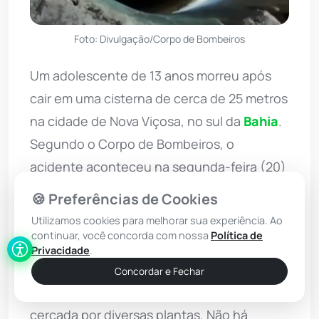
Foto: Divulgação/Corpo de Bombeiros
Um adolescente de 13 anos morreu após
cair em uma cisterna de cerca de 25 metros
na cidade de Nova Viçosa, no sul da
Bahia
.
Segundo o Corpo de Bombeiros, o
acidente aconteceu na segunda-feira (20)
e foi descoberto devido a imagens de
🍪 Preferências de Cookies
câmeras de segurança.
Utilizamos cookies para melhorar sua experiência. Ao
continuar, você concorda com nossa
Política de
O vídeo mostra que Maicosuel de Jesus
Privacidade
.
Lemos andava de bicicleta pela região, até
Concordar e Fechar
que se aproximou da cisterna, que é
cercada por diversas plantas. Não há