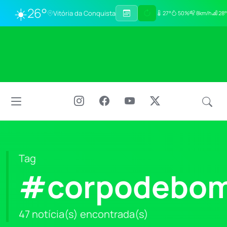
☀️
26°
Vitória da Conquista
27°
50%
8km/h
28°
Tag
#corpodebom
47 notícia(s) encontrada(s)