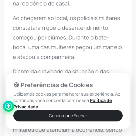
na residência do casal.
Ao chegarem ao local, os policiais militares
constataram que o desentendimento
começou por ciúmes. Durante o bate-
boca, uma das mulheres pegou um martelo
e atacou a companheira.
Diante da gravidade da situação e das
lesões, a guarnição conduziu ambas as
🍪 Preferências de Cookies
envolvidas para a Delegacia Territorial de
Utilizamos cookies para melhorar sua experiência. Ao
Brumado. Chegando à unidade policial, a
continuar, você concorda com nossa
Política de
Privacidade
.
agressora perdeu o controle e passou a
Concordar e Fechar
proferir ofensas e xingamentos contra os
militares que atendiam a ocorrência, sendo