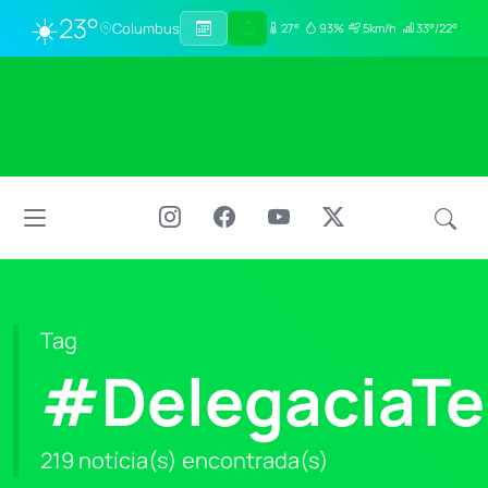
☀️
23°
Columbus
27°
93%
5km/h
33°/22°
Tag
#DelegaciaTer
219 notícia(s) encontrada(s)