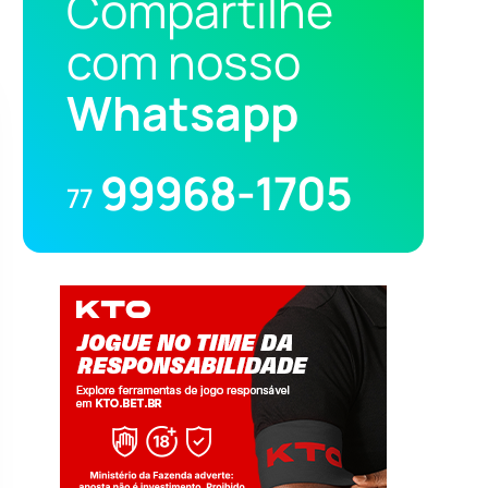
Compartilhe
com nosso
Whatsapp
99968-1705
77