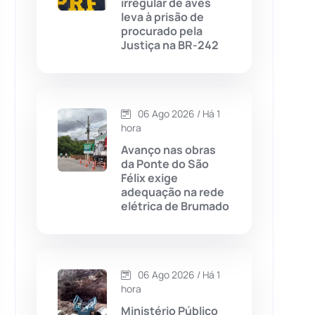
irregular de aves
leva à prisão de
Chapada Diamantina
(430)
procurado pela
Justiça na BR-242
Condeúba
(133)
Contendas do Sincorá
(79)
06 Ago 2026 / Há 1
hora
Cordeiros
(49)
Avanço nas obras
da Ponte do São
Dom Basílio
(391)
Félix exige
adequação na rede
elétrica de Brumado
Economia
(1235)
Educação
(232)
06 Ago 2026 / Há 1
Érico Cardoso
(82)
hora
Ministério Público