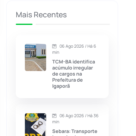
Caculé
(695)
Mais Recentes
Caetanos
(47)
Caetité
(1504)
06 Ago 2026 / Há 6
min
Candiba
(157)
TCM-BA identifica
acúmulo irregular
de cargos na
Cândido Sales
(120)
Prefeitura de
Igaporã
Caraíbas
(103)
Carinhanha
(299)
06 Ago 2026 / Há 36
min
Caturama
(65)
Sebara: Transporte