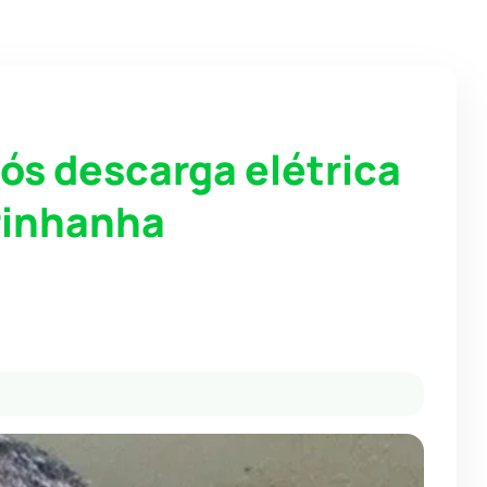
pós descarga elétrica
arinhanha