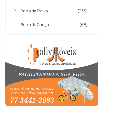
Barra da Estiva
(333)
Barra do Choça
(65)
Belo Campo
(57)
Bom Jesus da Lapa
(505)
Boquira
(152)
Botuporã
(72)
Brasil
(7679)
Brumado
(31952)