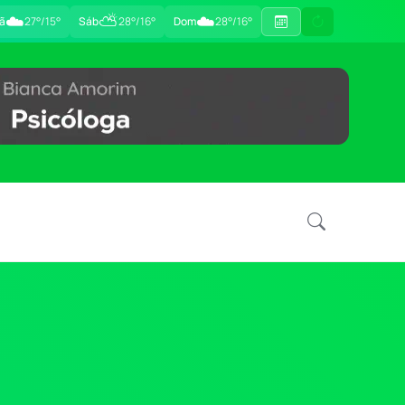
☁️
⛅
☁️
ã
27°/15°
Sáb
28°/16°
Dom
28°/16°