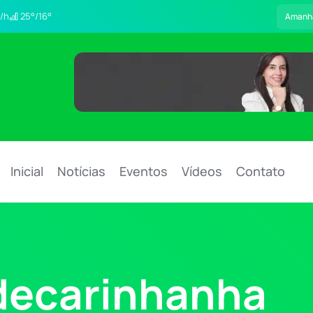
/h
25°/16°
Amanh
Inicial
Notícias
Eventos
Vídeos
Contato
decarinhanha