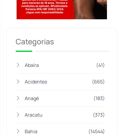
Jogue com responsabilidade. 18+
Categorias
Abaíra
(41)
Acidentes
(665)
Anagé
(183)
Aracatu
(373)
Bahia
(14544)