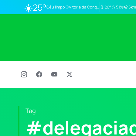
☀️
25°
Céu limpo
Vitória da Conq…
26°
51%
5km
Tag
#delegacia