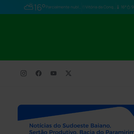
⛅
16°
Parcialmente nublado
Vitória da Conq…
16°
9