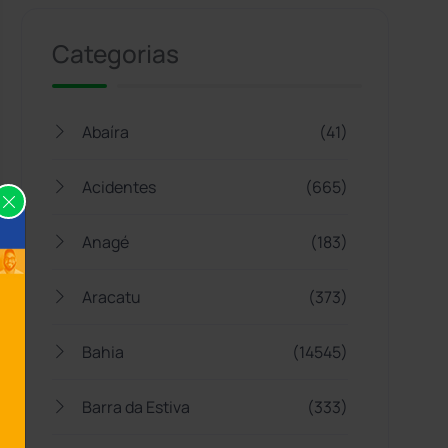
Categorias
Abaíra
(41)
Acidentes
(665)
Anagé
(183)
Aracatu
(373)
Bahia
(14545)
Barra da Estiva
(333)