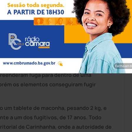
pp/Achei Sudoeste
guarnições da Rondesp Meio Oeste e da 38ª
ar
(CIPM) realizavam patrulhamento na
minalidade, quando avistaram dois indivíduos
Fecha em 7
preenderam fuga para dentro de uma
, porém os elementos conseguiram fugir
ado um tablete de maconha, pesando 2 kg, e
te a um dos fugitivos, de 17 anos. Todo
ritorial de Carinhanha, onde a autoridade de