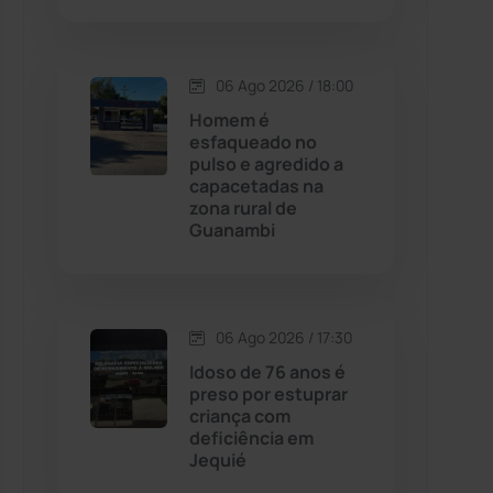
Contendas do Sincorá
(79)
06 Ago 2026 / 18:00
Cordeiros
(49)
Homem é
esfaqueado no
pulso e agredido a
Dom Basílio
(391)
capacetadas na
zona rural de
Guanambi
Economia
(1235)
Educação
(232)
06 Ago 2026 / 17:30
Érico Cardoso
(82)
Idoso de 76 anos é
preso por estuprar
criança com
Esportes
(522)
deficiência em
Jequié
Eventos
(24)