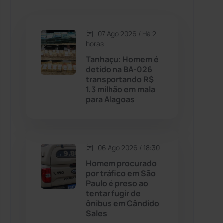
Caetanos
(47)
Caetité
(1504)
07 Ago 2026 / Há 2
horas
Candiba
(157)
Tanhaçu: Homem é
detido na BA-026
transportando R$
Cândido Sales
(121)
1,3 milhão em mala
para Alagoas
Caraíbas
(103)
Carinhanha
(299)
06 Ago 2026 / 18:30
Homem procurado
Caturama
(65)
por tráfico em São
Paulo é preso ao
tentar fugir de
Chapada Diamantina
(430)
ônibus em Cândido
Sales
Condeúba
(133)