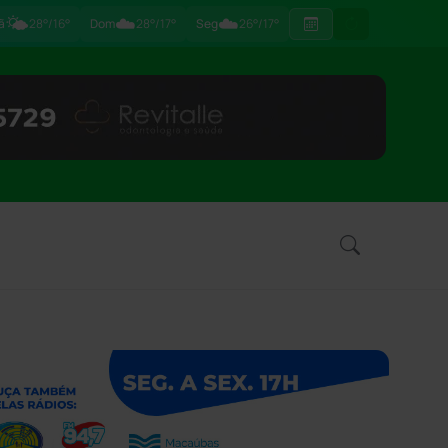
🌤️
☁️
☁️
ã
28°/16°
Dom
28°/17°
Seg
26°/17°