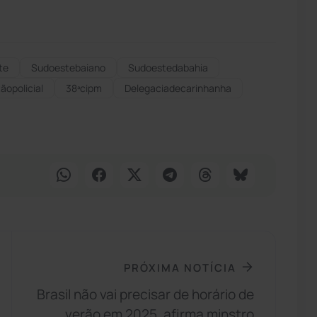
te
Sudoestebaiano
Sudoestedabahia
ãopolicial
38ªcipm
Delegaciadecarinhanha
PRÓXIMA NOTÍCIA
Brasil não vai precisar de horário de
verão em 2025, afirma minstro