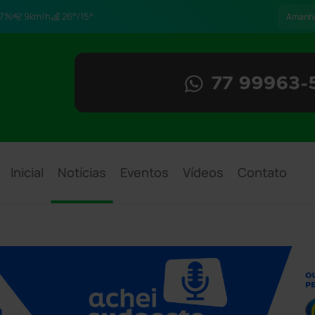
7%
9km/h
26°/15°
Amanh
Inicial
Notícias
Eventos
Vídeos
Contato