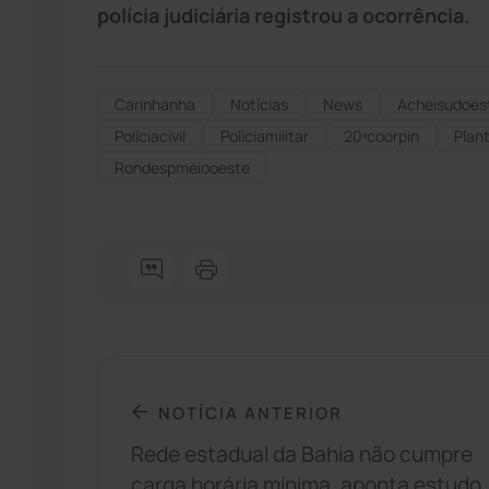
polícia judiciária registrou a ocorrência.
Carinhanha
Notícias
News
Acheisudoes
Políciacivil
Políciamilitar
20ªcoorpin
Plant
Rondespmeiooeste
NOTÍCIA ANTERIOR
Rede estadual da Bahia não cumpre
carga horária mínima, aponta estudo