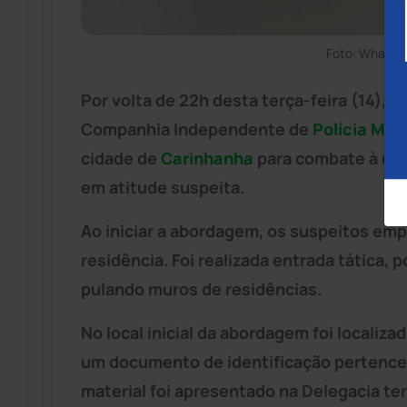
Foto: WhatsA
Por volta de 22h desta terça-feira (14), 
Companhia Independente de
Polícia Milit
cidade de
Carinhanha
para combate à cri
em atitude suspeita.
Ao iniciar a abordagem, os suspeitos em
residência. Foi realizada entrada tática
pulando muros de residências.
No local inicial da abordagem foi localiz
um documento de identificação pertencen
material foi apresentado na Delegacia ter