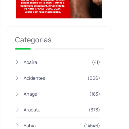
Jogue com responsabilidade. 18+
Categorias
Abaíra
(41)
Acidentes
(666)
Anagé
(183)
Aracatu
(373)
Bahia
(14546)