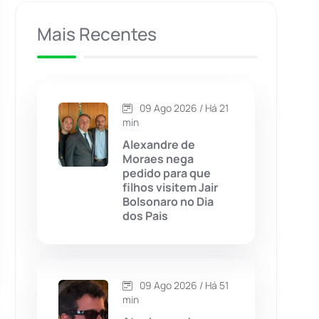
Caculé
(697)
Mais Recentes
Caetanos
(47)
Caetité
(1504)
09 Ago 2026 / Há 21
min
Candiba
(157)
Alexandre de
Moraes nega
pedido para que
Cândido Sales
(121)
filhos visitem Jair
Bolsonaro no Dia
dos Pais
Caraíbas
(103)
Carinhanha
(300)
09 Ago 2026 / Há 51
Caturama
(65)
min