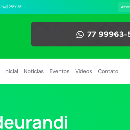
/h
28°/15°
Aman
Inicial
Notícias
Eventos
Vídeos
Contato
deurandi