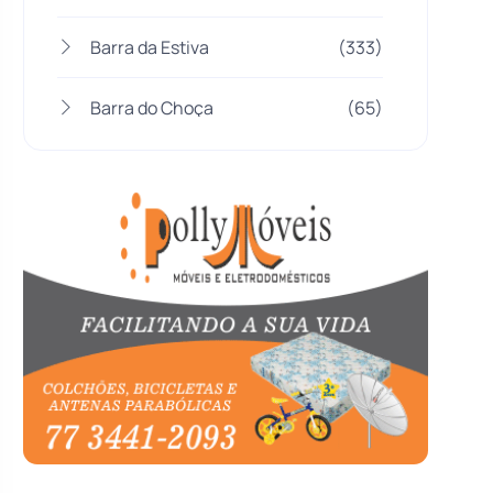
Barra da Estiva
(333)
Barra do Choça
(65)
Belo Campo
(57)
Bom Jesus da Lapa
(510)
Boquira
(152)
Botuporã
(73)
Brasil
(7680)
Brumado
(31964)