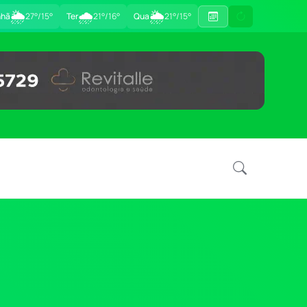
🌦
🌧
🌦
hã
27°/15°
Ter
21°/16°
Qua
21°/15°