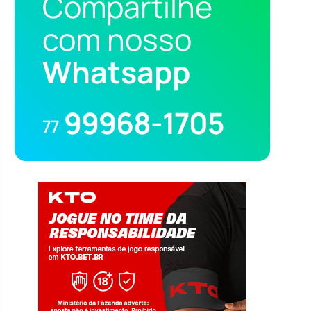
Compartilhe
com nosso
Whatsapp
99968-1705
77