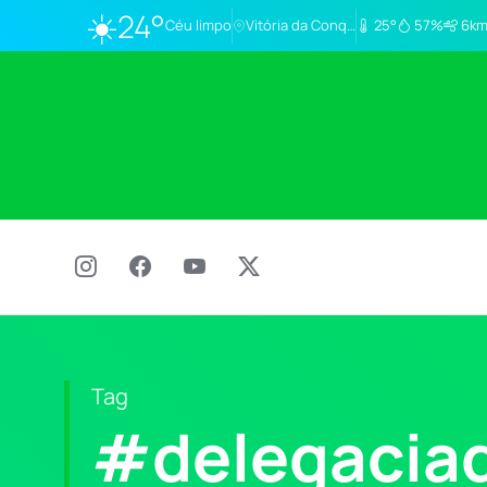
☀️
24°
Céu limpo
Vitória da Conq…
25°
57%
6km
Tag
#delegacia