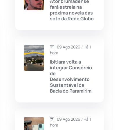
Ator brumadense
fará estreia na
Chapada Diamantina
(430)
próxima novela das
sete da Rede Globo
Condeúba
(133)
Contendas do Sincorá
(79)
09 Ago 2026 / Há 1
hora
Cordeiros
(49)
Ibitiara volta a
integrar Consórcio
Dom Basílio
(391)
de
Desenvolvimento
Sustentável da
Economia
(1236)
Bacia do Paramirim
Educação
(232)
Érico Cardoso
(82)
09 Ago 2026 / Há 1
hora