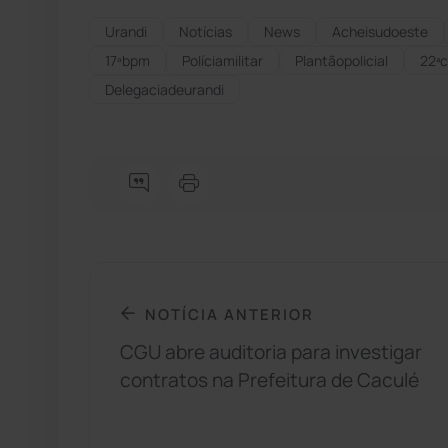
Urandi
Notícias
News
Acheisudoeste
17ºbpm
Políciamilitar
Plantãopolicial
22ªc
Delegaciadeurandi
NOTÍCIA ANTERIOR
CGU abre auditoria para investigar
contratos na Prefeitura de Caculé