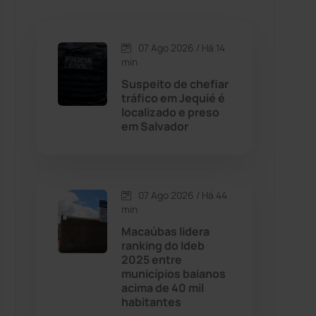
Caetanos
(47)
Caetité
(1504)
07 Ago 2026 / Há 14
min
Candiba
(157)
Suspeito de chefiar
tráfico em Jequié é
localizado e preso
Cândido Sales
(121)
em Salvador
Caraíbas
(103)
07 Ago 2026 / Há 44
Carinhanha
(299)
min
Macaúbas lidera
Caturama
(65)
ranking do Ideb
2025 entre
municípios baianos
Chapada Diamantina
(430)
acima de 40 mil
habitantes
Condeúba
(133)