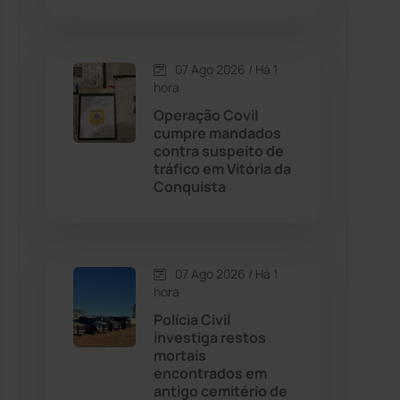
Contendas do Sincorá
(79)
07 Ago 2026 / Há 1
hora
Cordeiros
(49)
Operação Covil
cumpre mandados
Dom Basílio
(391)
contra suspeito de
tráfico em Vitória da
Conquista
Economia
(1235)
Educação
(232)
07 Ago 2026 / Há 1
Érico Cardoso
(82)
hora
Polícia Civil
investiga restos
Esportes
(522)
mortais
encontrados em
Eventos
(24)
antigo cemitério de