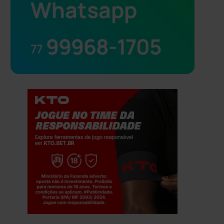
Whatsapp
99968-1705
77
Jogue com responsabilidade. 18+