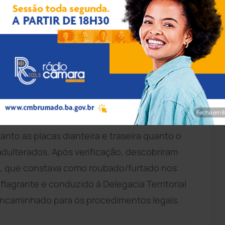
pp/Achei Sudoeste
atalhão de
Polícia Militar
(BPM) recuperou um
eceptação e adulteração de identificação
ada após uma denúncia anônima sobre um
m, circulando com a placa EVB8C25. Durante
Fecha em 7
zaram o veículo na Rua Projetada, no Bairro
nto as placas dianteira e traseira quanto o
adulterados. Após verificação, descobriram
05, que constava como roubado/furtado nos
 flagrante e conduzido à Delegacia Territorial
 encaminhado para os procedimentos legais.