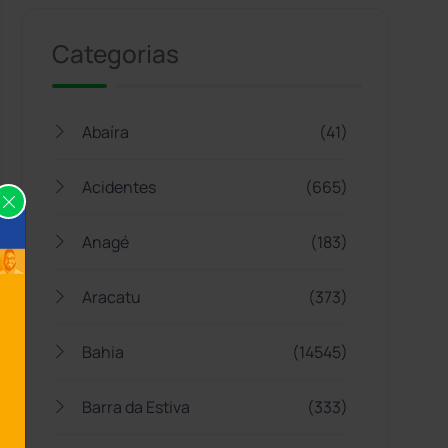
Categorias
Abaíra
(41)
Acidentes
(665)
Anagé
(183)
Aracatu
(373)
Bahia
(14545)
Barra da Estiva
(333)