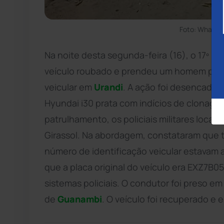
Foto: WhatsA
Na noite desta segunda-feira (16), o 17º B
veículo roubado e prendeu um homem por r
veicular em
Urandi
. A ação foi desencade
Hyundai i30 prata com indícios de clonage
patrulhamento, os policiais militares locali
Girassol. Na abordagem, constataram que ta
número de identificação veicular estavam 
que a placa original do veículo era EXZ7B
sistemas policiais. O condutor foi preso em
de
Guanambi
. O veículo foi recuperado e