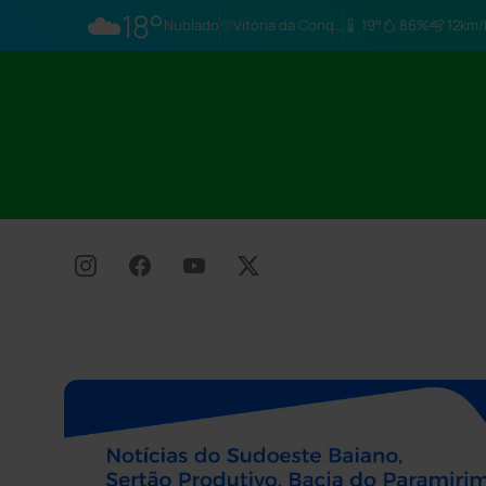
☁️
18°
Nublado
Vitória da Conq…
19°
86%
12km/