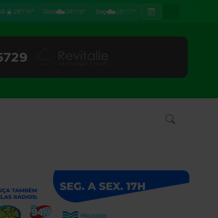
☀️
☁️
☁️
hã
28°/16°
Dom
28°/16°
Seg
26°/17°