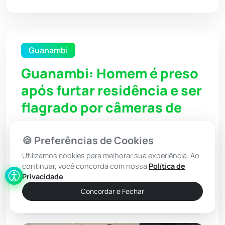
Guanambi
Guanambi: Homem é preso
após furtar residência e ser
flagrado por câmeras de
segurança
🍪 Preferências de Cookies
Utilizamos cookies para melhorar sua experiência. Ao
21 Abr 2026 / 07:30
continuar, você concorda com nossa
Política de
Por: Redação - Achei Sudoeste
Privacidade
.
Concordar e Fechar
Ouvir Notícia
Narração automática (IA)