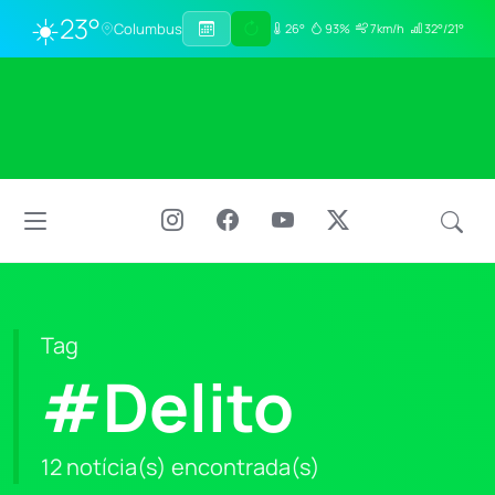
☀️
23°
Columbus
26°
93%
7km/h
32°/21°
Tag
#Delito
12 notícia(s) encontrada(s)