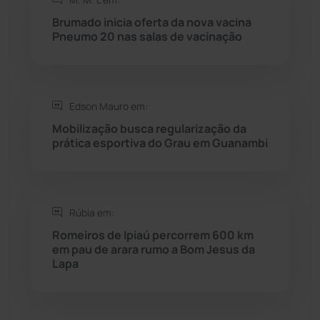
Rio do Antônio
(203)
Brumado inicia oferta da nova vacina
Pneumo 20 nas salas de vacinação
Rio do Pires
(98)
Saúde
(2429)
Edson Mauro em:
Seabra
(51)
Mobilização busca regularização da
prática esportiva do Grau em Guanambi
Sebastião Laranjeiras
(96)
Sítio do Mato
(42)
Rúbia em:
Romeiros de Ipiaú percorrem 600 km
Sudoeste Baiano
(1530)
em pau de arara rumo a Bom Jesus da
Lapa
Tanhaçu
(426)
Tanque Novo
(126)