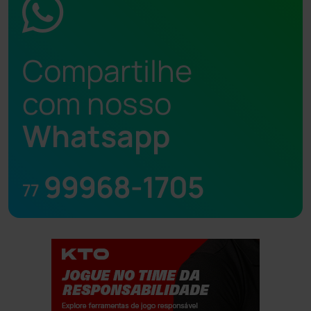
Compartilhe
com nosso
Whatsapp
99968-1705
77