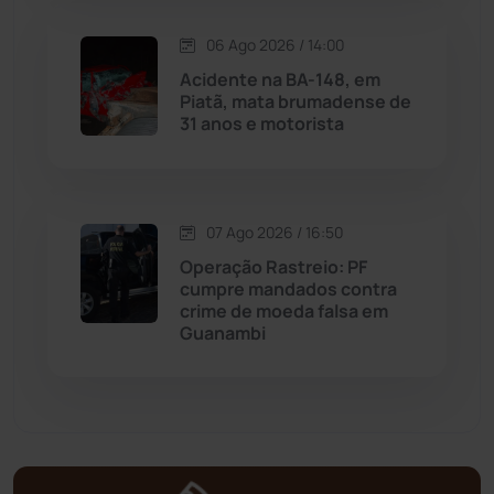
Matina
(71)
06 Ago 2026 / 14:00
Acidente na BA-148, em
Mortugaba
(31)
Piatã, mata brumadense de
31 anos e motorista
Mundo
(437)
Oliveira dos Brejinhos
(67)
07 Ago 2026 / 16:50
Palmas de Monte Alto
(262)
Operação Rastreio: PF
cumpre mandados contra
crime de moeda falsa em
Paramirim
(342)
Guanambi
Pindaí
(103)
Piripá
(90)