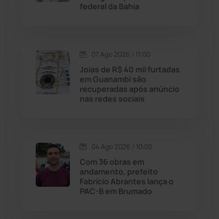
federal da Bahia
Justiça
(1470)
Lagoa Real
(182)
07 Ago 2026 / 11:00
Licínio de Almeida
(118)
Joias de R$ 40 mil furtadas
em Guanambi são
recuperadas após anúncio
Livramento de Nossa...
(1338)
nas redes sociais
Macaúbas
(715)
04 Ago 2026 / 10:00
Maetinga
(101)
Com 36 obras em
andamento, prefeito
Malhada
(82)
Fabrício Abrantes lança o
PAC-B em Brumado
Malhada de Pedras
(508)