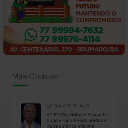
Ibipitanga
(116)
Ibitiara
(32)
Igaporã
(218)
Ituaçu
(256)
Iuiu
(173)
Mais Clicadas
Jacaraci
(97)
Jequié
(314)
04 Ago 2026 / 14:45
VÍDEO: Presídio de Brumado
pode virar primeira unidade
Jussiape
(98)
de segurança máxima