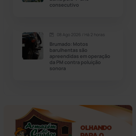
consecutivo
Érico Cardoso
(82)
Esportes
(522)
08 Ago 2026 / Há 2 horas
Brumado: Motos
Eventos
(24)
barulhentas são
apreendidas em operação
da PM contra poluição
Feira da Mata
(23)
sonora
Guajeru
(130)
Guanambi
(3498)
Ibiassucê
(167)
Ibicoara
(221)