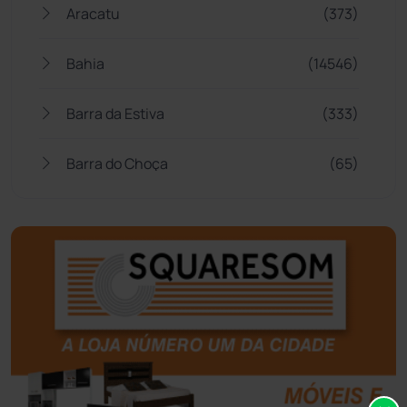
Aracatu
(373)
Bahia
(14546)
Barra da Estiva
(333)
Barra do Choça
(65)
Belo Campo
(57)
Bom Jesus da Lapa
(509)
Boquira
(152)
Botuporã
(72)