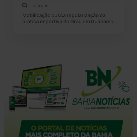
Lúcia em:
Mobilização busca regularização da
Tecnologia
(12)
prática esportiva do Grau em Guanambi
Urandi
(157)
Vitória da Conquista
(2515)