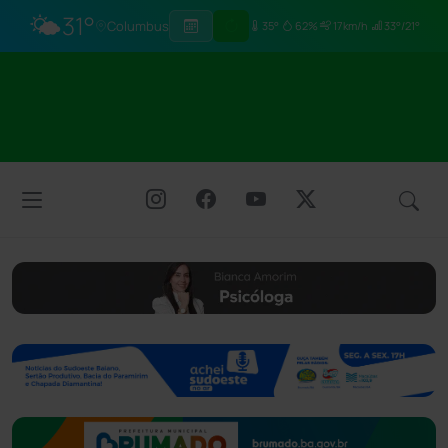
🌤️
31°
Columbus
35°
62%
17km/h
33°/21°