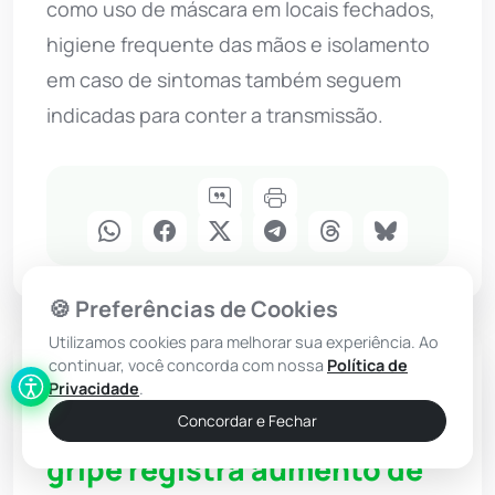
como uso de máscara em locais fechados,
higiene frequente das mãos e isolamento
em caso de sintomas também seguem
indicadas para conter a transmissão.
🍪 Preferências de Cookies
Utilizamos cookies para melhorar sua experiência. Ao
continuar, você concorda com nossa
Política de
Brumado
Privacidade
.
Concordar e Fechar
Dia D de vacinação contra a
gripe registra aumento de