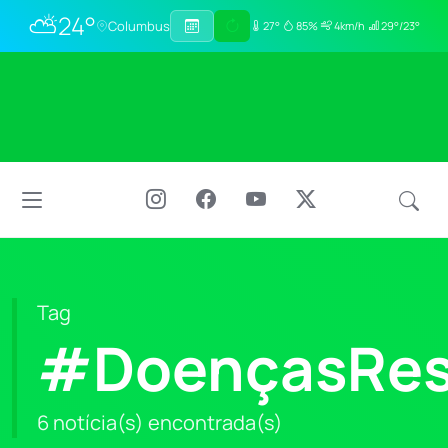
⛅
24°
Columbus
27°
85%
4km/h
29°/23°
Tag
#DoençasResp
6 notícia(s) encontrada(s)