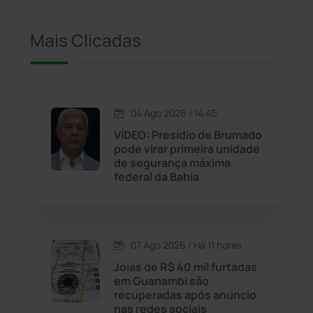
Iuiu
(173)
Mais Clicadas
Jacaraci
(97)
Jequié
(314)
04 Ago 2026 / 14:45
VÍDEO: Presídio de Brumado
pode virar primeira unidade
Jussiape
(97)
de segurança máxima
federal da Bahia
Justiça
(1470)
Lagoa Real
(182)
07 Ago 2026 / Há 11 horas
Licínio de Almeida
(118)
Joias de R$ 40 mil furtadas
em Guanambi são
recuperadas após anúncio
Livramento de Nossa...
(1338)
nas redes sociais