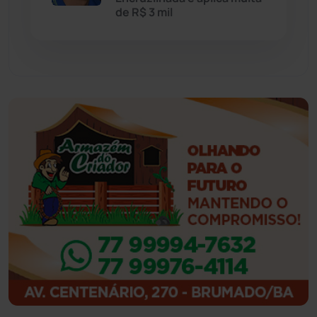
Feira da Mata
(23)
de R$ 3 mil
Guajeru
(130)
Guanambi
(3498)
Ibiassucê
(167)
Ibicoara
(221)
Ibipitanga
(116)
Ibitiara
(32)
Igaporã
(218)
Ituaçu
(256)