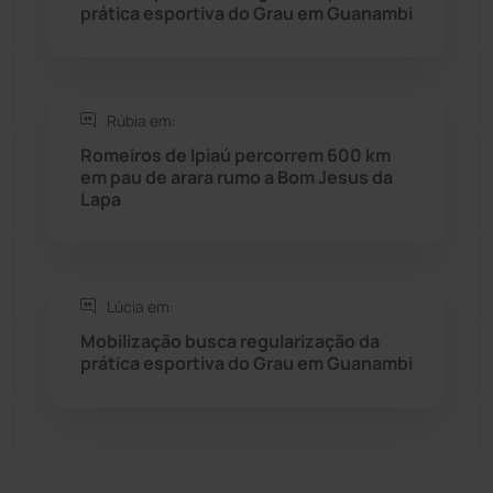
prática esportiva do Grau em Guanambi
Sebastião Laranjeiras
(96)
Sítio do Mato
(42)
Rúbia em:
Sudoeste Baiano
(1530)
Romeiros de Ipiaú percorrem 600 km
em pau de arara rumo a Bom Jesus da
Lapa
Tanhaçu
(426)
Tanque Novo
(126)
Lúcia em:
Tecnologia
(12)
Mobilização busca regularização da
prática esportiva do Grau em Guanambi
Urandi
(157)
Vitória da Conquista
(2514)