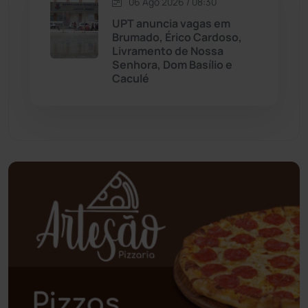
06 Ago 2026 / 08:30
UPT anuncia vagas em
Palmas de Monte Alto
(261)
Brumado, Érico Cardoso,
Livramento de Nossa
Paramirim
(342)
Senhora, Dom Basílio e
Caculé
Pindaí
(103)
Piripá
(90)
Planalto
(59)
Poções
(182)
Polícia Civil
(58)
Polícia Militar
(27)