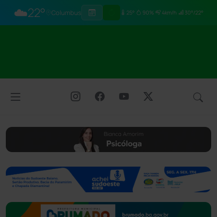
☁️
22°
Columbus
25°
90%
4km/h
30°/22°