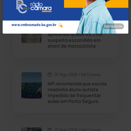
Caetité
(1504)
07 Ago 2026 / Há 4 horas
Candiba
(157)
Fecha em 8s
Guanambi: 17º BPM
apreende quase R$ 3 mil
Cândido Sales
(121)
suspeito escondido em
short de motociclista
Caraíbas
(103)
Carinhanha
(300)
07 Ago 2026 / Há 5 horas
MP recomenda que escola
Caturama
(65)
readmita aluno autista
impedido de frequentar
aulas em Porto Seguro
Chapada Diamantina
(430)
Condeúba
(133)
07 Ago 2026 / Há 5 horas