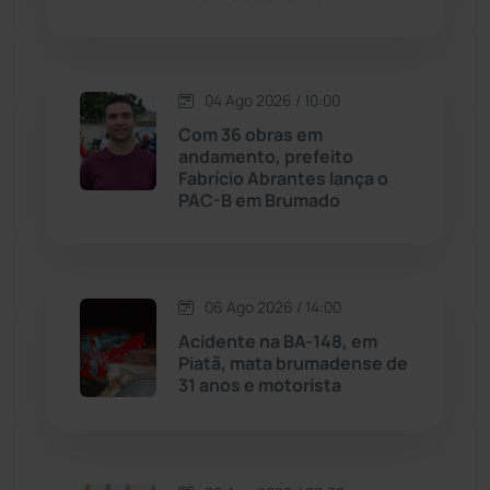
Macaúbas
(714)
04 Ago 2026 / 10:00
Maetinga
(101)
Com 36 obras em
andamento, prefeito
Malhada
(82)
Fabrício Abrantes lança o
PAC-B em Brumado
Malhada de Pedras
(508)
Matina
(71)
06 Ago 2026 / 14:00
Acidente na BA-148, em
Mortugaba
(31)
Piatã, mata brumadense de
31 anos e motorista
Mundo
(437)
Oliveira dos Brejinhos
(67)