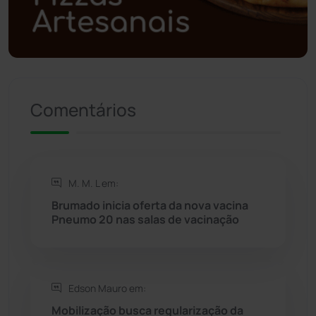
Política
(03)
Presidente Jânio Qu...
(125)
Riacho de Santana
(309)
Comentários
Rio de Contas
(410)
Rio do Antônio
(203)
M. M. L em:
Brumado inicia oferta da nova vacina
Rio do Pires
(98)
Pneumo 20 nas salas de vacinação
Saúde
(2427)
Edson Mauro em:
Seabra
(50)
Mobilização busca regularização da