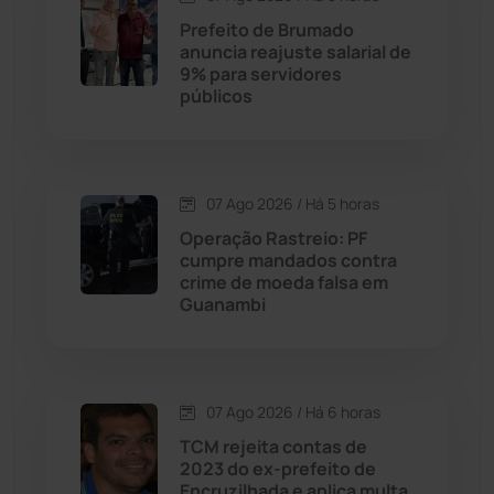
Contendas do Sincorá
(79)
Prefeito de Brumado
anuncia reajuste salarial de
Cordeiros
(49)
9% para servidores
públicos
Dom Basílio
(391)
Economia
(1235)
07 Ago 2026 / Há 5 horas
Operação Rastreio: PF
Educação
(232)
cumpre mandados contra
crime de moeda falsa em
Guanambi
Érico Cardoso
(82)
Esportes
(522)
07 Ago 2026 / Há 6 horas
Eventos
(24)
TCM rejeita contas de
2023 do ex-prefeito de
Encruzilhada e aplica multa