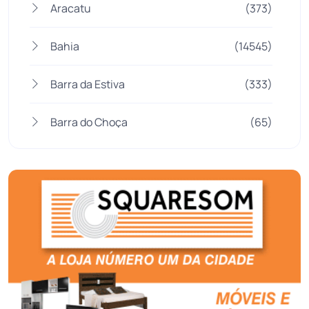
Aracatu
(373)
Bahia
(14545)
Barra da Estiva
(333)
Barra do Choça
(65)
Belo Campo
(57)
Bom Jesus da Lapa
(507)
Boquira
(152)
Botuporã
(72)