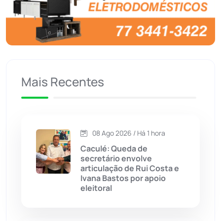
Brasil
(7680)
Brumado
(31958)
Caculé
(697)
Mais Recentes
Caetanos
(47)
Caetité
(1504)
08 Ago 2026 / Há 1 hora
Candiba
(157)
Caculé: Queda de
secretário envolve
Cândido Sales
(121)
articulação de Rui Costa e
Ivana Bastos por apoio
eleitoral
Caraíbas
(103)
Carinhanha
(300)