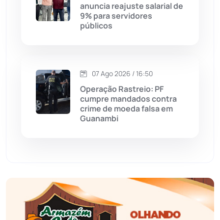
anuncia reajuste salarial de
9% para servidores
Érico Cardoso
(82)
públicos
Esportes
(522)
07 Ago 2026 / 16:50
Eventos
(24)
Operação Rastreio: PF
cumpre mandados contra
Feira da Mata
(23)
crime de moeda falsa em
Guanambi
Guajeru
(130)
Guanambi
(3498)
Ibiassucê
(167)
Ibicoara
(221)