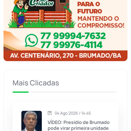
Ibipitanga
(116)
Ibitiara
(32)
Igaporã
(218)
Ituaçu
(256)
Iuiu
(173)
Mais Clicadas
Jacaraci
(97)
Jequié
(314)
04 Ago 2026 / 14:45
VÍDEO: Presídio de Brumado
Jussiape
(97)
pode virar primeira unidade