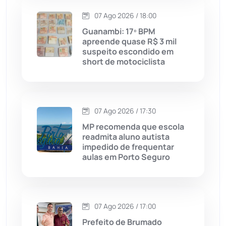
07 Ago 2026 / 18:00
Caturama
(65)
Guanambi: 17º BPM
apreende quase R$ 3 mil
suspeito escondido em
Chapada Diamantina
(430)
short de motociclista
Condeúba
(133)
Contendas do Sincorá
(79)
07 Ago 2026 / 17:30
MP recomenda que escola
Cordeiros
(49)
readmita aluno autista
impedido de frequentar
aulas em Porto Seguro
Dom Basílio
(391)
Economia
(1235)
07 Ago 2026 / 17:00
Educação
(232)
Prefeito de Brumado