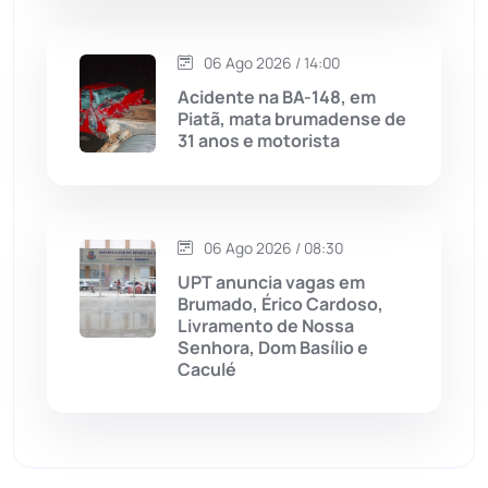
Matina
(71)
06 Ago 2026 / 14:00
Mortugaba
(31)
Acidente na BA-148, em
Piatã, mata brumadense de
31 anos e motorista
Mundo
(437)
Oliveira dos Brejinhos
(67)
06 Ago 2026 / 08:30
Palmas de Monte Alto
(261)
UPT anuncia vagas em
Brumado, Érico Cardoso,
Paramirim
(342)
Livramento de Nossa
Senhora, Dom Basílio e
Caculé
Pindaí
(103)
Piripá
(90)