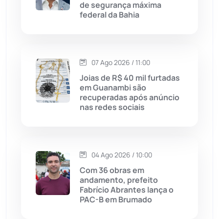
de segurança máxima
Justiça
(1470)
federal da Bahia
Lagoa Real
(182)
07 Ago 2026 / 11:00
Licínio de Almeida
(118)
Joias de R$ 40 mil furtadas
em Guanambi são
Livramento de Nossa...
(1338)
recuperadas após anúncio
nas redes sociais
Macaúbas
(714)
Maetinga
(101)
04 Ago 2026 / 10:00
Com 36 obras em
Malhada
(82)
andamento, prefeito
Fabrício Abrantes lança o
PAC-B em Brumado
Malhada de Pedras
(508)