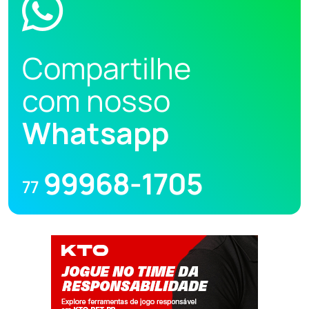
Compartilhe
com nosso
Whatsapp
99968-1705
77