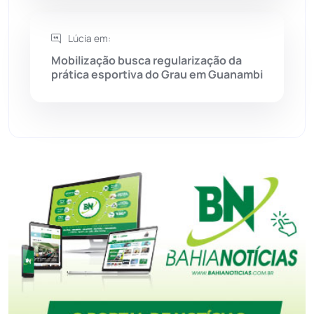
Tecnologia
(12)
Lúcia em:
Mobilização busca regularização da
Urandi
(157)
prática esportiva do Grau em Guanambi
Vitória da Conquista
(2514)