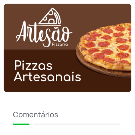
Planalto
(59)
Poções
(182)
Polícia Civil
(58)
Polícia Militar
(27)
Política
(03)
Presidente Jânio Qu...
(125)
Riacho de Santana
(309)
Comentários
Rio de Contas
(410)