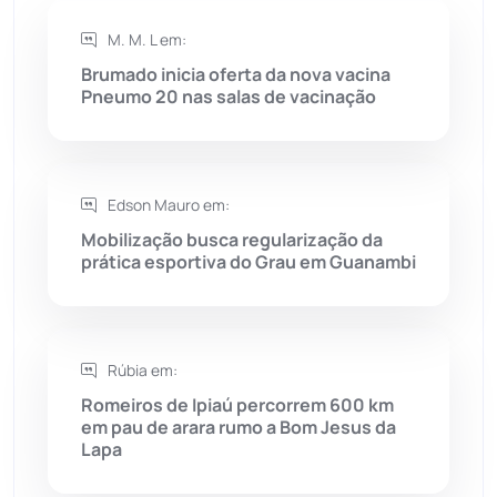
Rio do Antônio
(203)
M. M. L em:
Rio do Pires
(98)
Brumado inicia oferta da nova vacina
Pneumo 20 nas salas de vacinação
Saúde
(2427)
Seabra
(50)
Edson Mauro em:
Mobilização busca regularização da
Sebastião Laranjeiras
(96)
prática esportiva do Grau em Guanambi
Sítio do Mato
(42)
Sudoeste Baiano
(1530)
Rúbia em:
Romeiros de Ipiaú percorrem 600 km
em pau de arara rumo a Bom Jesus da
Tanhaçu
(426)
Lapa
Tanque Novo
(126)