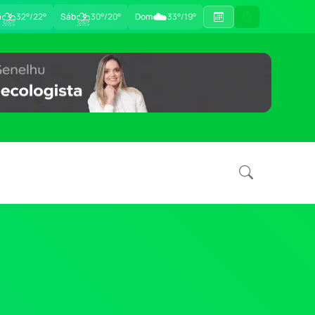
⛈
⛈
☁️
ã
32°/22°
Sáb
30°/20°
Dom
33°/19°