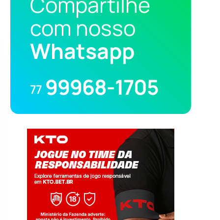
Compartilhe
com nosso
Whatsapp
99968-1705
77