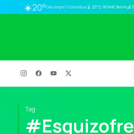
☀️
20°
Céu limpo
Columbus
23°
95%
3km/h
3
Tag
#Esquizofre