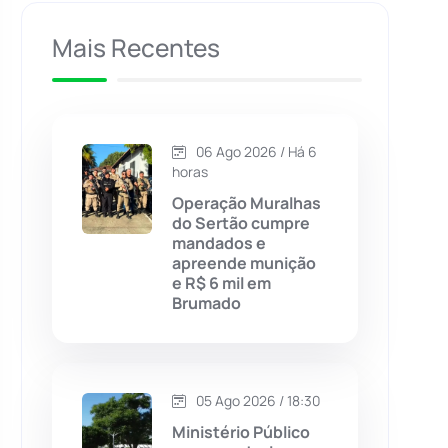
Caculé
(695)
Mais Recentes
Caetanos
(47)
Caetité
(1504)
06 Ago 2026 / Há 6
horas
Candiba
(157)
Operação Muralhas
do Sertão cumpre
mandados e
Cândido Sales
(120)
apreende munição
e R$ 6 mil em
Brumado
Caraíbas
(103)
Carinhanha
(299)
05 Ago 2026 / 18:30
Caturama
(65)
Ministério Público