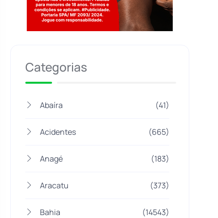
Jogue com responsabilidade. 18+
Categorias
Abaíra
(41)
Acidentes
(665)
Anagé
(183)
Aracatu
(373)
Bahia
(14543)