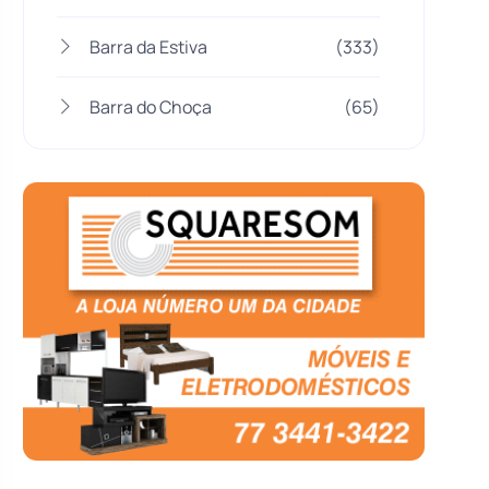
Barra da Estiva
(333)
Barra do Choça
(65)
Belo Campo
(57)
Bom Jesus da Lapa
(505)
Boquira
(152)
Botuporã
(72)
Brasil
(7679)
Brumado
(31951)