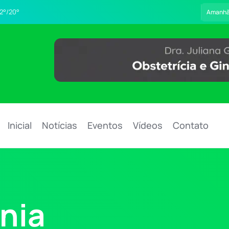
2°/20°
Amanh
Inicial
Notícias
Eventos
Vídeos
Contato
nia