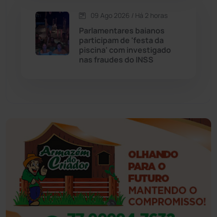
Esportes
(522)
09 Ago 2026 / Há 2 horas
Parlamentares baianos
Eventos
(24)
participam de 'festa da
piscina' com investigado
nas fraudes do INSS
Feira da Mata
(23)
Guajeru
(130)
Guanambi
(3502)
Ibiassucê
(168)
Ibicoara
(221)
Ibipitanga
(116)