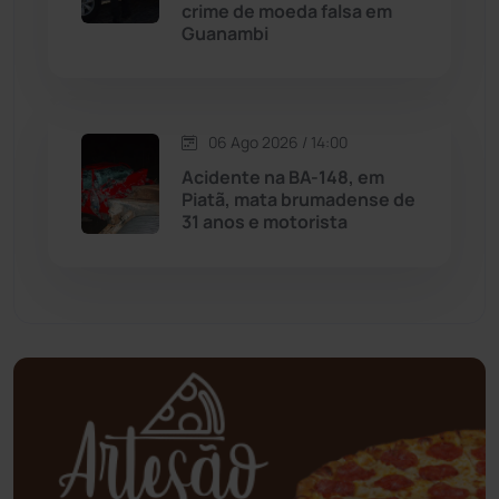
crime de moeda falsa em
Guanambi
Mundo
(438)
Oliveira dos Brejinhos
(67)
06 Ago 2026 / 14:00
Palmas de Monte Alto
(264)
Acidente na BA-148, em
Piatã, mata brumadense de
31 anos e motorista
Paramirim
(342)
Pindaí
(103)
Piripá
(90)
Planalto
(59)
Poções
(182)