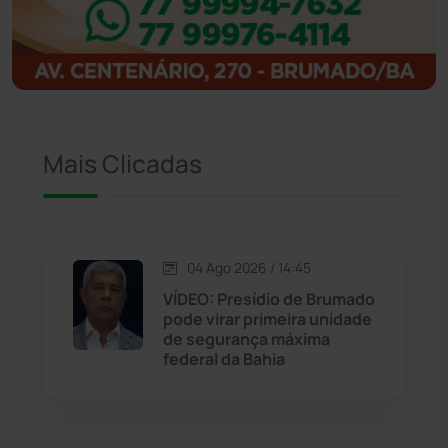
Ibitiara
(33)
Igaporã
(218)
Ituaçu
(256)
Mais Clicadas
Iuiu
(173)
Jacaraci
(97)
04 Ago 2026 / 14:45
Jequié
(314)
VÍDEO: Presídio de Brumado
pode virar primeira unidade
de segurança máxima
Jussiape
(98)
federal da Bahia
Justiça
(1471)