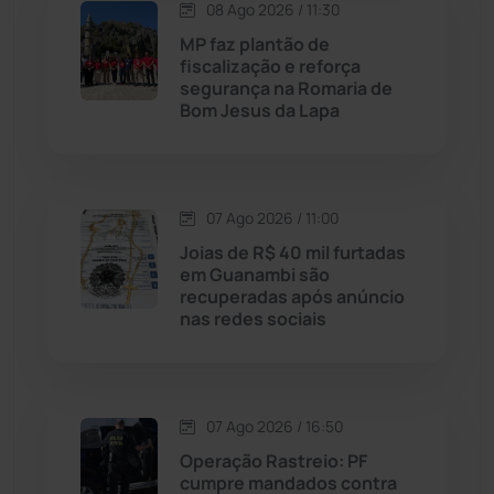
Lagoa Real
(182)
08 Ago 2026 / 11:30
MP faz plantão de
Licínio de Almeida
(118)
fiscalização e reforça
segurança na Romaria de
Bom Jesus da Lapa
Livramento de Nossa...
(1339)
Macaúbas
(715)
07 Ago 2026 / 11:00
Maetinga
(101)
Joias de R$ 40 mil furtadas
em Guanambi são
recuperadas após anúncio
Malhada
(82)
nas redes sociais
Malhada de Pedras
(508)
Matina
(71)
07 Ago 2026 / 16:50
Operação Rastreio: PF
cumpre mandados contra
Mortugaba
(31)