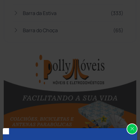
Barra da Estiva
(333)
Barra do Choça
(65)
Belo Campo
(57)
Bom Jesus da Lapa
(510)
Boquira
(152)
Botuporã
(73)
Brasil
(7681)
Brumado
(31964)