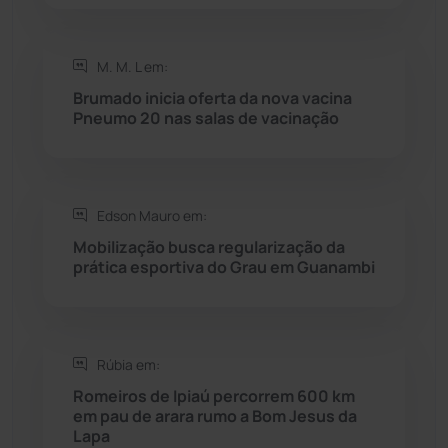
Saúde
(2429)
M. M. L em:
Seabra
(51)
Brumado inicia oferta da nova vacina
Pneumo 20 nas salas de vacinação
Sebastião Laranjeiras
(96)
Sítio do Mato
(42)
Edson Mauro em:
Mobilização busca regularização da
Sudoeste Baiano
(1530)
prática esportiva do Grau em Guanambi
Tanhaçu
(427)
Tanque Novo
(126)
Rúbia em:
Romeiros de Ipiaú percorrem 600 km
em pau de arara rumo a Bom Jesus da
Tecnologia
(12)
Lapa