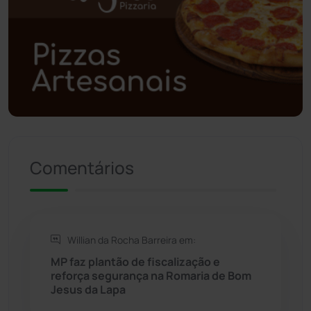
Polícia Civil
(59)
Polícia Militar
(27)
Política
(03)
Presidente Jânio Qu...
(125)
Comentários
Riacho de Santana
(309)
Rio de Contas
(411)
Willian da Rocha Barreira em:
Rio do Antônio
(203)
MP faz plantão de fiscalização e
reforça segurança na Romaria de Bom
Jesus da Lapa
Rio do Pires
(98)