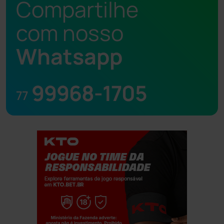
Compartilhe
com nosso
Whatsapp
99968-1705
77