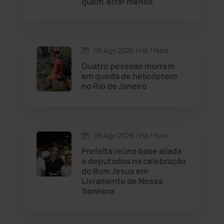
quem 'errar menos'
Chapada Diamantina
(430)
Condeúba
(133)
09 Ago 2026 / Há 1 hora
Quatro pessoas morrem
Contendas do Sincorá
(79)
em queda de helicóptero
no Rio de Janeiro
Cordeiros
(49)
Dom Basílio
(391)
09 Ago 2026 / Há 1 hora
Economia
(1236)
Prefeita reúne base aliada
e deputados na celebração
do Bom Jesus em
Educação
(232)
Livramento de Nossa
Senhora
Érico Cardoso
(82)