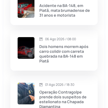
Acidente na BA-148, em
Piatã, mata brumadense de
Malhada
(82)
31 anos e motorista
Malhada de Pedras
(508)
Matina
(71)
06 Ago 2026 / 08:00
Dois homens morrem após
carro colidir com carreta
Mortugaba
(31)
quebrada na BA-148 em
Piatã
Mundo
(437)
Oliveira dos Brejinhos
(67)
01 Ago 2026 / 18:30
Operação Contragolpe
Palmas de Monte Alto
(261)
prende dois suspeitos de
estelionato na Chapada
Paramirim
(342)
Diamantina