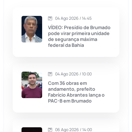
Jacaraci
(97)
Jequié
(314)
04 Ago 2026 / 14:45
VÍDEO: Presídio de Brumado
pode virar primeira unidade
Jussiape
(97)
de segurança máxima
federal da Bahia
Justiça
(1470)
Lagoa Real
(182)
04 Ago 2026 / 10:00
Licínio de Almeida
(118)
Com 36 obras em
andamento, prefeito
Fabrício Abrantes lança o
Livramento de Nossa...
(1338)
PAC-B em Brumado
Macaúbas
(714)
06 Ago 2026 / 14:00
Maetinga
(101)