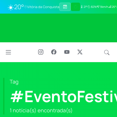
☀️
20°
Vitória da Conquista
21°
82%
9km/h
26°
Tag
#EventoFesti
1 notícia(s) encontrada(s)