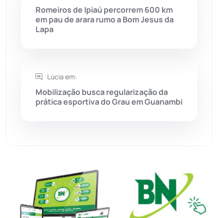
Romeiros de Ipiaú percorrem 600 km
Sudoeste Baiano
(1530)
em pau de arara rumo a Bom Jesus da
Lapa
Tanhaçu
(426)
Tanque Novo
(126)
Lúcia em:
Mobilização busca regularização da
Tecnologia
(12)
prática esportiva do Grau em Guanambi
Urandi
(157)
Vitória da Conquista
(2514)