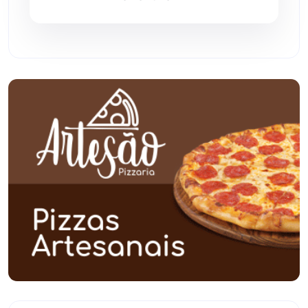
Pindaí
(103)
Piripá
(90)
Planalto
(59)
Poções
(182)
Polícia Civil
(58)
Polícia Militar
(27)
Política
(03)
Presidente Jânio Qu...
(125)