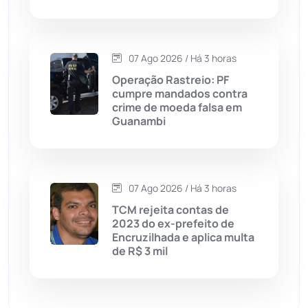
Dom Basílio
(391)
Economia
(1235)
07 Ago 2026 / Há 3 horas
Operação Rastreio: PF
Educação
(232)
cumpre mandados contra
crime de moeda falsa em
Guanambi
Érico Cardoso
(82)
Esportes
(522)
07 Ago 2026 / Há 3 horas
Eventos
(24)
TCM rejeita contas de
2023 do ex-prefeito de
Encruzilhada e aplica multa
Feira da Mata
(23)
de R$ 3 mil
Guajeru
(130)