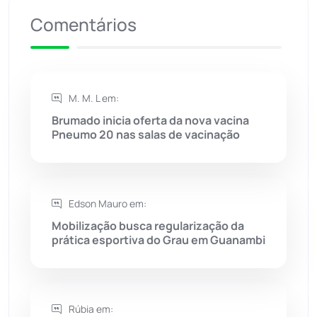
Comentários
Riacho de Santana
(309)
Rio de Contas
(410)
M. M. L em:
Rio do Antônio
(203)
Brumado inicia oferta da nova vacina
Pneumo 20 nas salas de vacinação
Rio do Pires
(98)
Saúde
(2427)
Edson Mauro em:
Seabra
(50)
Mobilização busca regularização da
prática esportiva do Grau em Guanambi
Sebastião Laranjeiras
(96)
Sítio do Mato
(42)
Rúbia em: