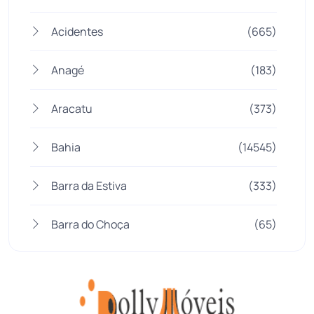
Acidentes
(665)
Anagé
(183)
Aracatu
(373)
Bahia
(14545)
Barra da Estiva
(333)
Barra do Choça
(65)
Belo Campo
(57)
Bom Jesus da Lapa
(507)