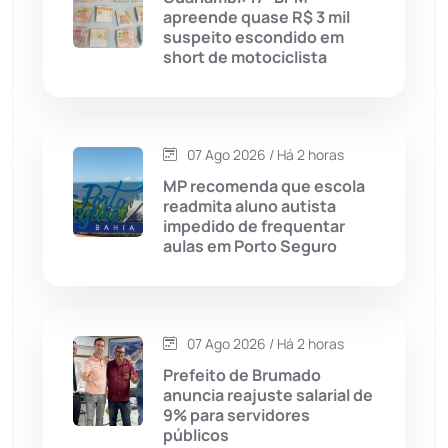
apreende quase R$ 3 mil
Cândido Sales
(121)
suspeito escondido em
short de motociclista
Caraíbas
(103)
Carinhanha
(300)
07 Ago 2026 / Há 2 horas
MP recomenda que escola
Caturama
(65)
readmita aluno autista
impedido de frequentar
aulas em Porto Seguro
Chapada Diamantina
(430)
Condeúba
(133)
07 Ago 2026 / Há 2 horas
Contendas do Sincorá
(79)
Prefeito de Brumado
anuncia reajuste salarial de
Cordeiros
(49)
9% para servidores
públicos