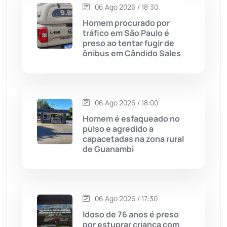
06 Ago 2026 / 18:30
Homem procurado por
Caturama
(65)
tráfico em São Paulo é
preso ao tentar fugir de
ônibus em Cândido Sales
Chapada Diamantina
(430)
Condeúba
(133)
06 Ago 2026 / 18:00
Contendas do Sincorá
(79)
Homem é esfaqueado no
pulso e agredido a
Cordeiros
(49)
capacetadas na zona rural
de Guanambi
Dom Basílio
(391)
Economia
(1235)
06 Ago 2026 / 17:30
Idoso de 76 anos é preso
Educação
(232)
por estuprar criança com