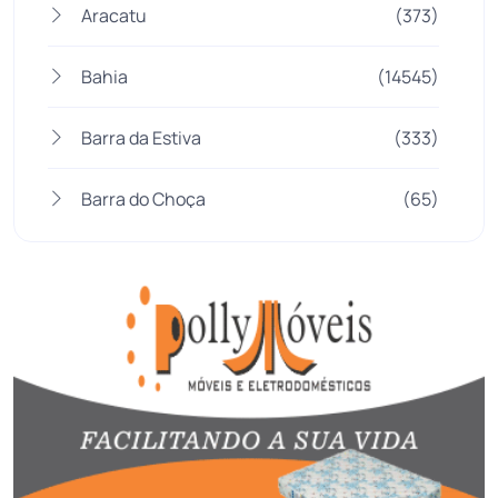
Aracatu
(373)
Bahia
(14545)
Barra da Estiva
(333)
Barra do Choça
(65)
Belo Campo
(57)
Bom Jesus da Lapa
(505)
Boquira
(152)
Botuporã
(72)