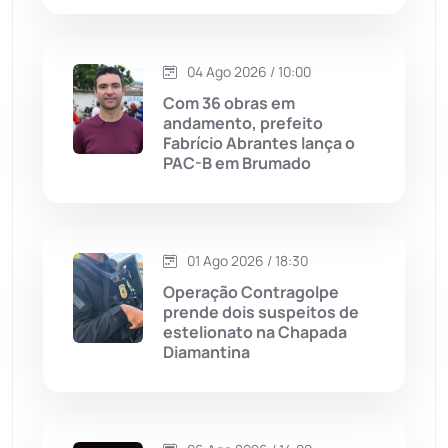
Justiça
(1466)
04 Ago 2026 / 10:00
Lagoa Real
(182)
Com 36 obras em
andamento, prefeito
Licínio de Almeida
(118)
Fabrício Abrantes lança o
PAC-B em Brumado
Livramento de Nossa...
(1338)
Macaúbas
(713)
01 Ago 2026 / 18:30
Operação Contragolpe
Maetinga
(101)
prende dois suspeitos de
estelionato na Chapada
Diamantina
Malhada
(82)
Malhada de Pedras
(507)