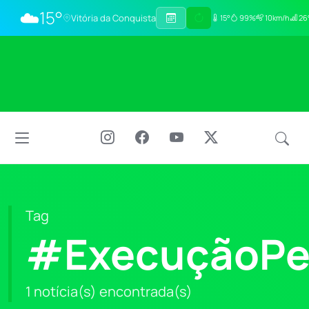
☁️
15°
Vitória da Conquista
15°
99%
10km/h
26°
Tag
#ExecuçãoPe
1 notícia(s) encontrada(s)