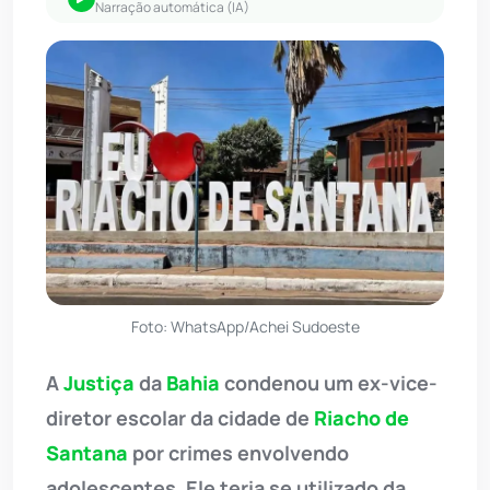
Narração automática (IA)
Foto: WhatsApp/Achei Sudoeste
A
Justiça
da
Bahia
condenou um ex-vice-
diretor escolar da cidade de
Riacho de
Santana
por crimes envolvendo
adolescentes. Ele teria se utilizado da