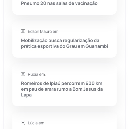
Rio do Antônio
(203)
Pneumo 20 nas salas de vacinação
Rio do Pires
(98)
Edson Mauro em:
Saúde
(2427)
Mobilização busca regularização da
prática esportiva do Grau em Guanambi
Seabra
(50)
Sebastião Laranjeiras
(96)
Rúbia em:
Sítio do Mato
(42)
Romeiros de Ipiaú percorrem 600 km
em pau de arara rumo a Bom Jesus da
Lapa
Sudoeste Baiano
(1530)
Tanhaçu
(426)
Lúcia em:
Tanque Novo
(126)