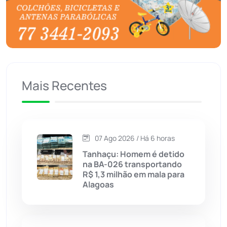
Brasil
(7679)
Brumado
(31955)
Caculé
(696)
Mais Recentes
Caetanos
(47)
Caetité
(1504)
07 Ago 2026 / Há 6 horas
Candiba
(157)
Tanhaçu: Homem é detido
na BA-026 transportando
Cândido Sales
(121)
R$ 1,3 milhão em mala para
Alagoas
Caraíbas
(103)
Carinhanha
(299)