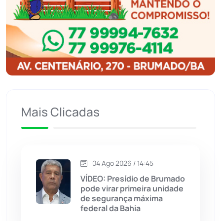
Ibipitanga
(116)
Ibitiara
(32)
Igaporã
(218)
Ituaçu
(256)
Mais Clicadas
Iuiu
(173)
Jacaraci
(97)
04 Ago 2026 / 14:45
VÍDEO: Presídio de Brumado
Jequié
(313)
pode virar primeira unidade
de segurança máxima
federal da Bahia
Jussiape
(97)