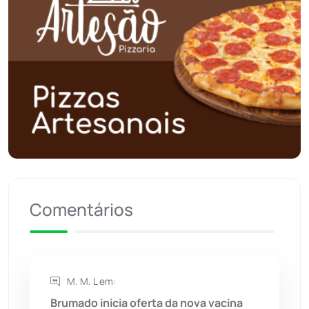
Planalto
(59)
Poções
(182)
Polícia Civil
(57)
Polícia Militar
(27)
Política
(03)
Presidente Jânio Qu...
(125)
Comentários
Riacho de Santana
(309)
Rio de Contas
(410)
M. M. L em:
Brumado inicia oferta da nova vacina