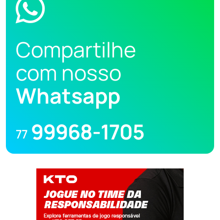
Compartilhe
com nosso
Whatsapp
99968-1705
77