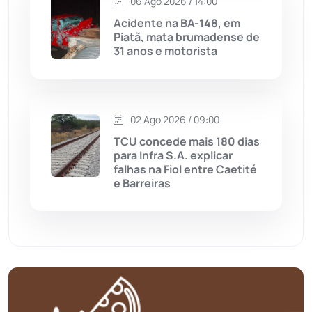
06 Ago 2026 / 14:00
Matina
(71)
Acidente na BA-148, em
Piatã, mata brumadense de
31 anos e motorista
Mortugaba
(31)
Mundo
(436)
02 Ago 2026 / 09:00
Oliveira dos Brejinhos
(67)
TCU concede mais 180 dias
para Infra S.A. explicar
Palmas de Monte Alto
(260)
falhas na Fiol entre Caetité
e Barreiras
Paramirim
(342)
Pindaí
(103)
Piripá
(90)