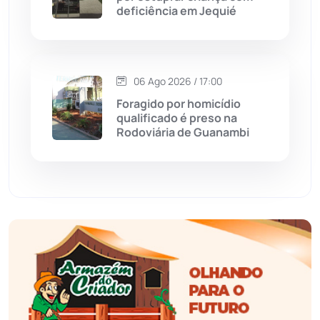
deficiência em Jequié
Érico Cardoso
(82)
Esportes
(522)
06 Ago 2026 / 17:00
Foragido por homicídio
Eventos
(24)
qualificado é preso na
Rodoviária de Guanambi
Feira da Mata
(23)
Guajeru
(130)
Guanambi
(3494)
Ibiassucê
(167)
Ibicoara
(220)