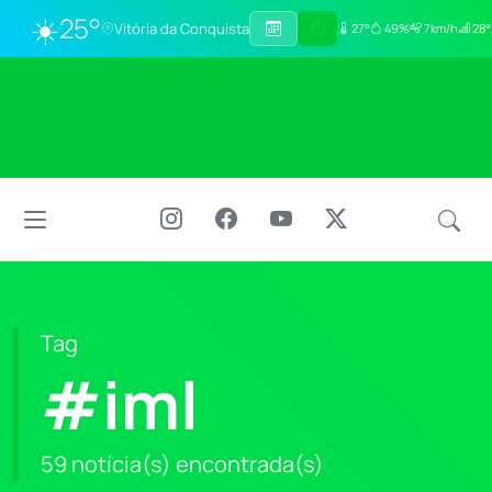
☀️
25°
Vitória da Conquista
27°
49%
7km/h
28°
Tag
#iml
59 notícia(s) encontrada(s)