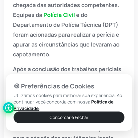
chegada das autoridades competentes.
Equipes da
Polícia Civil
e do
Departamento de Polícia Técnica (DPT)
foram acionadas para realizar a perícia e
apurar as circunstâncias que levaram ao
capotamento.
Após a conclusão dos trabalhos periciais
no local, o corpo da vítima foi removido
🍪 Preferências de Cookies
pelo rabecão e encaminhado ao Instituto
Utilizamos cookies para melhorar sua experiência. Ao
Médico Legal (IML) de
Vitória da
continuar, você concorda com nossa
Política de
Conquista
para os exames de necropsia.
Privacidade
.
A ocorrência foi formalmente registrada e
Concordar e Fechar
comunicada às autoridades competentes
para a adoção das providências legais