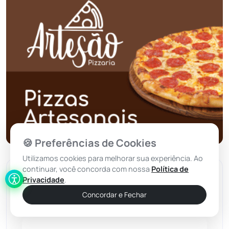
Planalto
(59)
Poções
(182)
Polícia Civil
(57)
Polícia Militar
(27)
Política
(03)
🍪 Preferências de Cookies
Utilizamos cookies para melhorar sua experiência. Ao
Presidente Jânio Qu...
(125)
continuar, você concorda com nossa
Política de
Comentários
Privacidade
.
Riacho de Santana
(309)
Concordar e Fechar
Rio de Contas
(410)