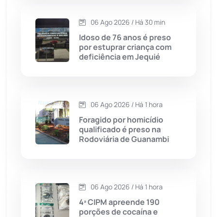
Carinhanha
(299)
06 Ago 2026 / Há 30 min
Idoso de 76 anos é preso
Caturama
(65)
por estuprar criança com
deficiência em Jequié
Chapada Diamantina
(430)
Condeúba
(133)
06 Ago 2026 / Há 1 hora
Foragido por homicídio
Contendas do Sincorá
(79)
qualificado é preso na
Rodoviária de Guanambi
Cordeiros
(49)
Dom Basílio
(391)
06 Ago 2026 / Há 1 hora
Economia
(1235)
4ª CIPM apreende 190
porções de cocaína e