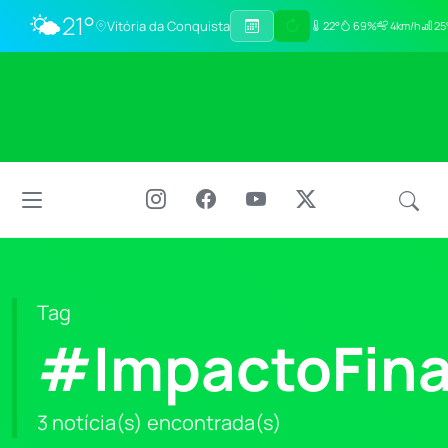
🌤️
21°
Vitória da Conquista
22°
69%
4km/h
25
Tag
#ImpactoFina
3 notícia(s) encontrada(s)