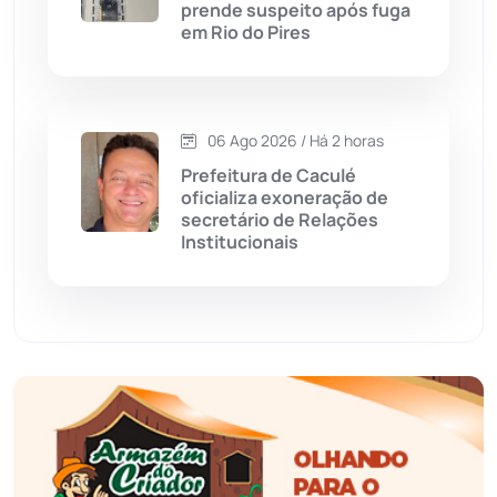
prende suspeito após fuga
Educação
(232)
em Rio do Pires
Érico Cardoso
(82)
06 Ago 2026 / Há 2 horas
Esportes
(522)
Prefeitura de Caculé
oficializa exoneração de
Eventos
(24)
secretário de Relações
Institucionais
Feira da Mata
(23)
Guajeru
(130)
Guanambi
(3494)
Ibiassucê
(167)