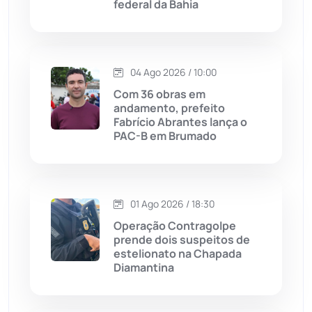
federal da Bahia
Jussiape
(97)
Justiça
(1466)
04 Ago 2026 / 10:00
Lagoa Real
(182)
Com 36 obras em
andamento, prefeito
Licínio de Almeida
(118)
Fabrício Abrantes lança o
PAC-B em Brumado
Livramento de Nossa...
(1338)
Macaúbas
(713)
01 Ago 2026 / 18:30
Operação Contragolpe
Maetinga
(101)
prende dois suspeitos de
estelionato na Chapada
Diamantina
Malhada
(82)
Malhada de Pedras
(507)