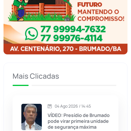
Ibicoara
(220)
Ibipitanga
(116)
Ibitiara
(32)
Igaporã
(218)
Ituaçu
(256)
Mais Clicadas
Iuiu
(173)
Jacaraci
(97)
04 Ago 2026 / 14:45
VÍDEO: Presídio de Brumado
Jequié
(313)
pode virar primeira unidade
de segurança máxima