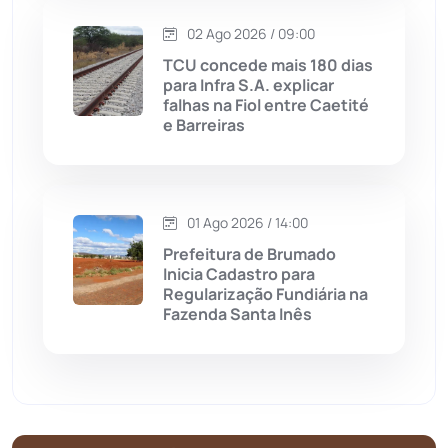
02 Ago 2026 / 09:00
Matina
(71)
TCU concede mais 180 dias
para Infra S.A. explicar
falhas na Fiol entre Caetité
Mortugaba
(31)
e Barreiras
Mundo
(436)
Oliveira dos Brejinhos
(67)
01 Ago 2026 / 14:00
Prefeitura de Brumado
Palmas de Monte Alto
(260)
Inicia Cadastro para
Regularização Fundiária na
Fazenda Santa Inês
Paramirim
(342)
Pindaí
(103)
Piripá
(90)