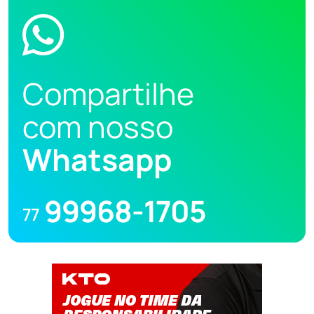
Compartilhe
com nosso
Whatsapp
99968-1705
77