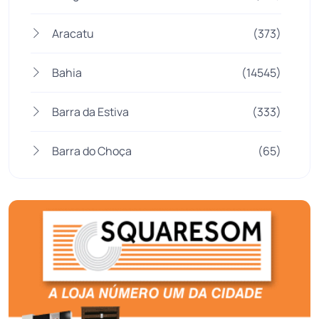
Aracatu
(373)
Bahia
(14545)
Barra da Estiva
(333)
Barra do Choça
(65)
Belo Campo
(57)
Bom Jesus da Lapa
(505)
Boquira
(152)
Botuporã
(72)