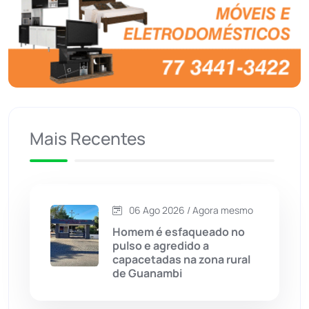
Brasil
(7679)
Brumado
(31955)
Caculé
(696)
Mais Recentes
Caetanos
(47)
Caetité
(1504)
06 Ago 2026 / Agora mesmo
Candiba
(157)
Homem é esfaqueado no
pulso e agredido a
Cândido Sales
(120)
capacetadas na zona rural
de Guanambi
Caraíbas
(103)