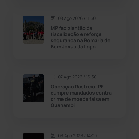
Macaúbas
(715)
08 Ago 2026 / 11:30
Maetinga
(101)
MP faz plantão de
fiscalização e reforça
Malhada
(82)
segurança na Romaria de
Bom Jesus da Lapa
Malhada de Pedras
(508)
Matina
(71)
07 Ago 2026 / 16:50
Operação Rastreio: PF
Mortugaba
(31)
cumpre mandados contra
crime de moeda falsa em
Guanambi
Mundo
(437)
Oliveira dos Brejinhos
(67)
06 Ago 2026 / 14:00