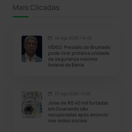
Iuiu
(173)
Mais Clicadas
Jacaraci
(97)
Jequié
(314)
04 Ago 2026 / 14:45
VÍDEO: Presídio de Brumado
pode virar primeira unidade
Jussiape
(98)
de segurança máxima
federal da Bahia
Justiça
(1470)
Lagoa Real
(182)
07 Ago 2026 / 11:00
Licínio de Almeida
(118)
Joias de R$ 40 mil furtadas
em Guanambi são
recuperadas após anúncio
Livramento de Nossa...
(1338)
nas redes sociais