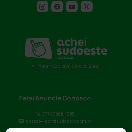
A informação com credibilidade!
Fale/Anuncie Conosco
(77) 99968-1705
redacao@acheisudoeste.com.br