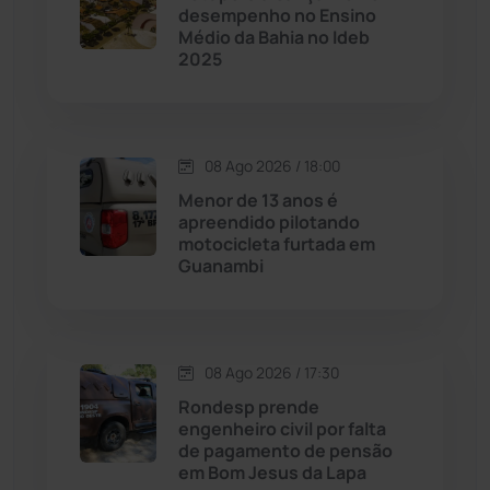
desempenho no Ensino
Cordeiros
(49)
Médio da Bahia no Ideb
2025
Dom Basílio
(391)
Economia
(1236)
08 Ago 2026 / 18:00
Menor de 13 anos é
Educação
(232)
apreendido pilotando
motocicleta furtada em
Guanambi
Érico Cardoso
(82)
Esportes
(522)
08 Ago 2026 / 17:30
Eventos
(24)
Rondesp prende
engenheiro civil por falta
de pagamento de pensão
Feira da Mata
(23)
em Bom Jesus da Lapa