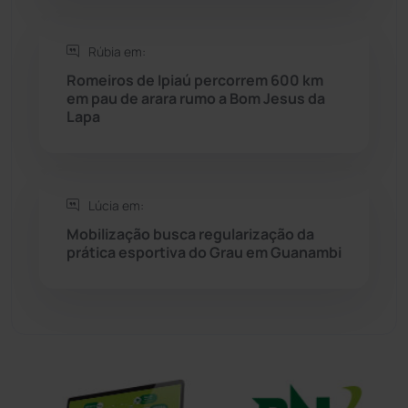
Sítio do Mato
(42)
Rúbia em:
Romeiros de Ipiaú percorrem 600 km
Sudoeste Baiano
(1530)
em pau de arara rumo a Bom Jesus da
Lapa
Tanhaçu
(426)
Tanque Novo
(126)
Lúcia em:
Mobilização busca regularização da
Tecnologia
(12)
prática esportiva do Grau em Guanambi
Urandi
(157)
Vitória da Conquista
(2516)