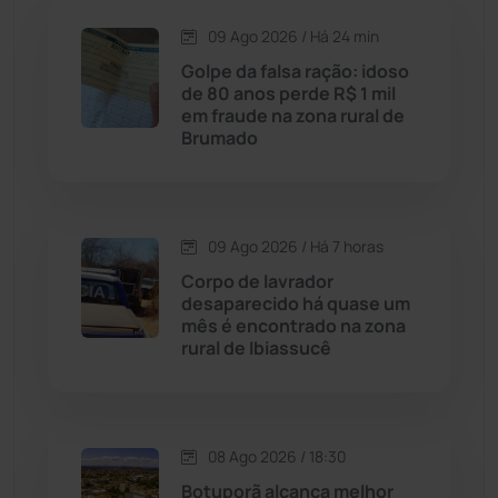
09 Ago 2026 / Há 24 min
Candiba
(157)
Golpe da falsa ração: idoso
de 80 anos perde R$ 1 mil
Cândido Sales
(121)
em fraude na zona rural de
Brumado
Caraíbas
(103)
Carinhanha
(300)
09 Ago 2026 / Há 7 horas
Corpo de lavrador
Caturama
(65)
desaparecido há quase um
mês é encontrado na zona
rural de Ibiassucê
Chapada Diamantina
(430)
Condeúba
(133)
08 Ago 2026 / 18:30
Contendas do Sincorá
(79)
Botuporã alcança melhor