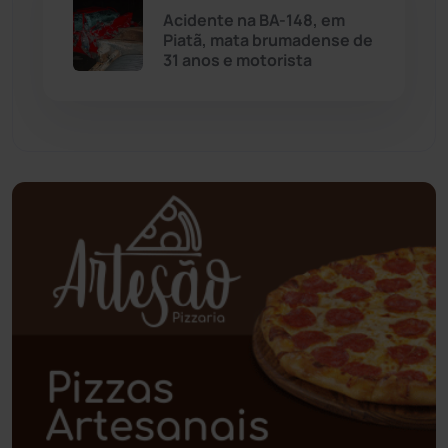
Palmas de Monte Alto
(263)
Acidente na BA-148, em
Piatã, mata brumadense de
Paramirim
(342)
31 anos e motorista
Pindaí
(103)
Piripá
(90)
Planalto
(59)
Poções
(182)
Polícia Civil
(59)
Polícia Militar
(27)
Política
(03)