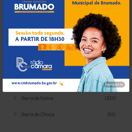
Abaíra
(41)
Acidentes
(665)
Anagé
(183)
Aracatu
(373)
Bahia
(14546)
Fecha em 7s
Barra da Estiva
(333)
Barra do Choça
(65)
Belo Campo
(57)