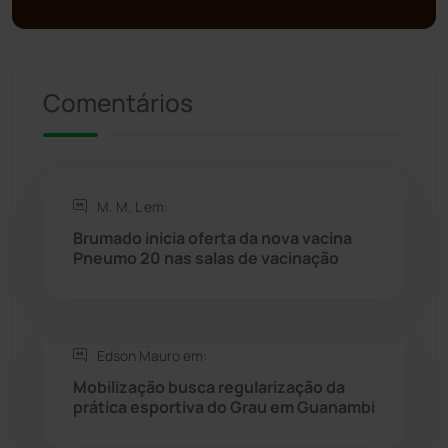
Presidente Jânio Qu...
(125)
Comentários
Riacho de Santana
(309)
Rio de Contas
(411)
M. M. L em:
Rio do Antônio
(203)
Brumado inicia oferta da nova vacina
Pneumo 20 nas salas de vacinação
Rio do Pires
(98)
Saúde
(2429)
Edson Mauro em:
Seabra
(51)
Mobilização busca regularização da
prática esportiva do Grau em Guanambi
Sebastião Laranjeiras
(96)