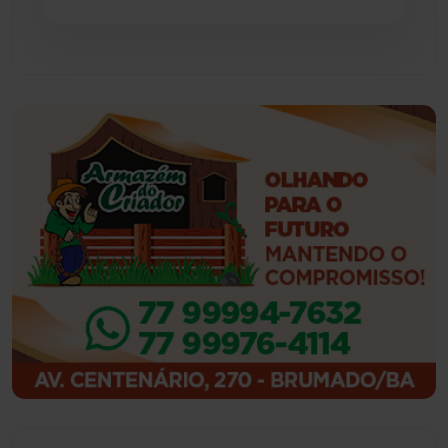
Guajeru
(130)
Guanambi
(3501)
Ibiassucê
(168)
Ibicoara
(221)
Ibipitanga
(116)
Ibitiara
(32)
Igaporã
(218)
Ituaçu
(256)