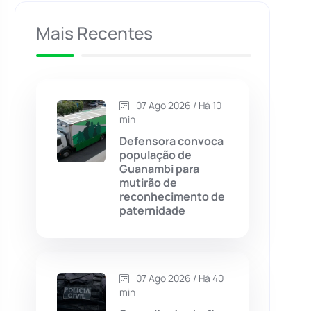
Caculé
(696)
Mais Recentes
Caetanos
(47)
Caetité
(1504)
07 Ago 2026 / Há 10
min
Candiba
(157)
Defensora convoca
população de
Guanambi para
Cândido Sales
(121)
mutirão de
reconhecimento de
paternidade
Caraíbas
(103)
Carinhanha
(299)
07 Ago 2026 / Há 40
Caturama
(65)
min