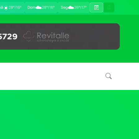
☀️
☁️
☁️
hã
28°/16°
Dom
28°/16°
Seg
26°/17°