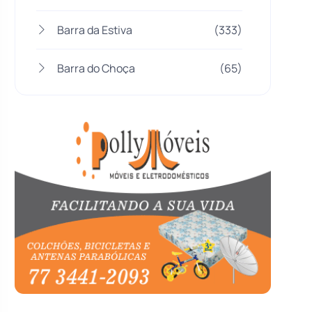
Barra da Estiva
(333)
Barra do Choça
(65)
Belo Campo
(57)
Bom Jesus da Lapa
(505)
Boquira
(152)
Botuporã
(72)
Brasil
(7679)
Brumado
(31955)