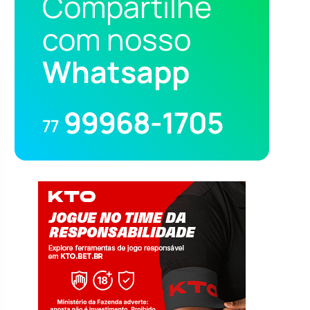
Compartilhe
com nosso
Whatsapp
99968-1705
77