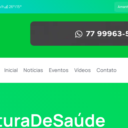
/h
26°/15°
Aman
Inicial
Notícias
Eventos
Vídeos
Contato
uturaDeSaúde