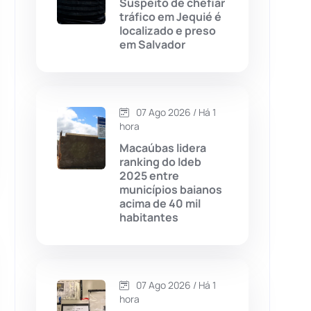
Suspeito de chefiar
tráfico em Jequié é
Chapada Diamantina
(430)
localizado e preso
em Salvador
Condeúba
(133)
Contendas do Sincorá
(79)
07 Ago 2026 / Há 1
hora
Cordeiros
(49)
Macaúbas lidera
ranking do Ideb
Dom Basílio
(391)
2025 entre
municípios baianos
acima de 40 mil
Economia
(1235)
habitantes
Educação
(232)
Érico Cardoso
(82)
07 Ago 2026 / Há 1
hora