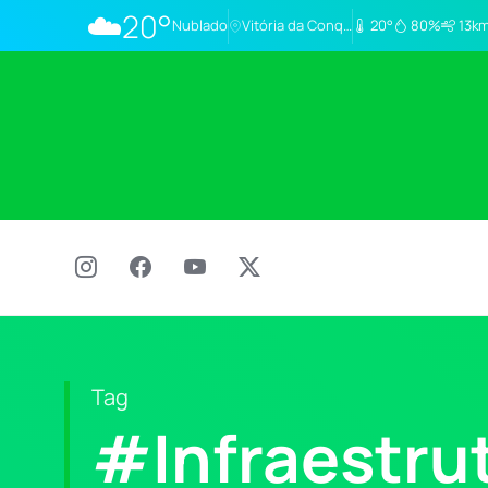
☁️
20°
Nublado
Vitória da Conq…
20°
80%
13km
Tag
#Infraestr