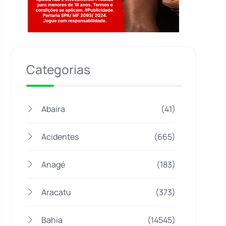
Jogue com responsabilidade. 18+
Categorias
Abaíra
(41)
Acidentes
(665)
Anagé
(183)
Aracatu
(373)
Bahia
(14545)