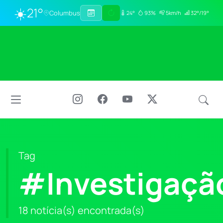
☀️
21°
Columbus
24°
93%
5km/h
32°/19°
Tag
#Investigaçã
18 notícia(s) encontrada(s)