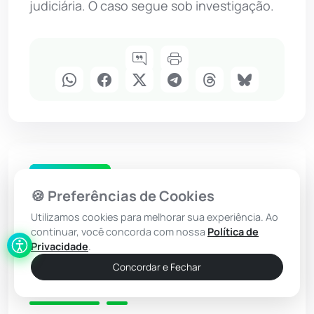
judiciária. O caso segue sob investigação.
Polícia Civil
🍪 Preferências de Cookies
Investigadores de Vitória
Utilizamos cookies para melhorar sua experiência. Ao
da Conquista, Guanambi e
continuar, você concorda com nossa
Política de
Privacidade
.
Brumado recebem
Concordar e Fechar
treinamento de IA