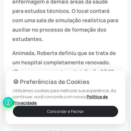
enfermagem e demais áreas da saúde
para estudos técnicos. O local contará
com uma sala de simulação realística para
auxiliar no processo de formação dos
estudantes.
Animada, Roberta definiu que se trata de
um hospital completamente renovado.
“Teremos um novo hospital. Serão R$ 77
milhões de investimentos. É uma grande
🍪 Preferências de Cookies
intervenção do Governo da
Bahia
, que o
Utilizamos cookies para melhorar sua experiência. Ao
continuar, você concorda com nossa
Política de
governador colocou como prioridade.
Privacidade
.
Estamos muito felizes com essa entrega”,
Concordar e Fechar
declarou.