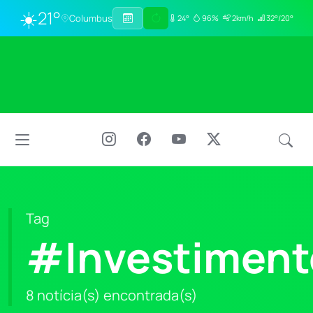
☀️
21°
Columbus
24°
96%
2km/h
32°/20°
Tag
#Investimen
8 notícia(s) encontrada(s)