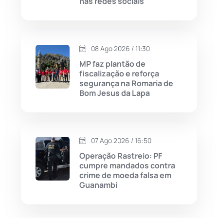
nas redes sociais
Macaúbas
(715)
08 Ago 2026 / 11:30
Maetinga
(101)
MP faz plantão de
fiscalização e reforça
Malhada
(82)
segurança na Romaria de
Bom Jesus da Lapa
Malhada de Pedras
(508)
Matina
(71)
07 Ago 2026 / 16:50
Operação Rastreio: PF
Mortugaba
(31)
cumpre mandados contra
crime de moeda falsa em
Guanambi
Mundo
(437)
Oliveira dos Brejinhos
(67)