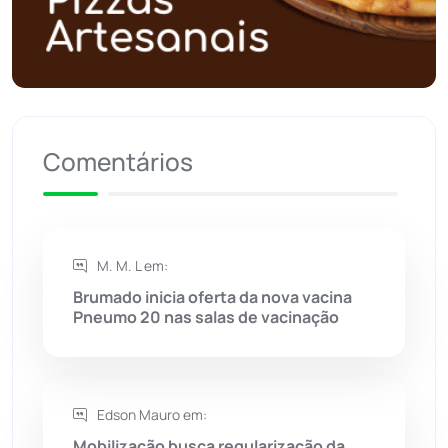
Política
(03)
Presidente Jânio Qu...
(125)
Riacho de Santana
(309)
Comentários
Rio de Contas
(411)
Rio do Antônio
(203)
M. M. L em:
Brumado inicia oferta da nova vacina
Rio do Pires
(98)
Pneumo 20 nas salas de vacinação
Saúde
(2429)
Edson Mauro em:
Seabra
(51)
Mobilização busca regularização da