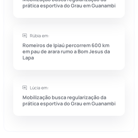
prática esportiva do Grau em Guanambi
Sebastião Laranjeiras
(96)
Sítio do Mato
(42)
Rúbia em:
Sudoeste Baiano
(1530)
Romeiros de Ipiaú percorrem 600 km
em pau de arara rumo a Bom Jesus da
Lapa
Tanhaçu
(426)
Tanque Novo
(126)
Lúcia em:
Tecnologia
(12)
Mobilização busca regularização da
prática esportiva do Grau em Guanambi
Urandi
(157)
Vitória da Conquista
(2516)