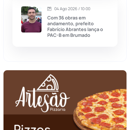
04 Ago 2026 / 10:00
Palmas de Monte Alto
(263)
Com 36 obras em
andamento, prefeito
Paramirim
(342)
Fabrício Abrantes lança o
PAC-B em Brumado
Pindaí
(103)
Piripá
(90)
Planalto
(59)
Poções
(182)
Polícia Civil
(59)
Polícia Militar
(27)