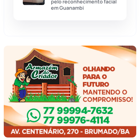
pelo reconhecimento facial
Feira da Mata
(23)
em Guanambi
Guajeru
(130)
Guanambi
(3501)
Ibiassucê
(168)
Ibicoara
(221)
Ibipitanga
(116)
Ibitiara
(32)
Igaporã
(218)