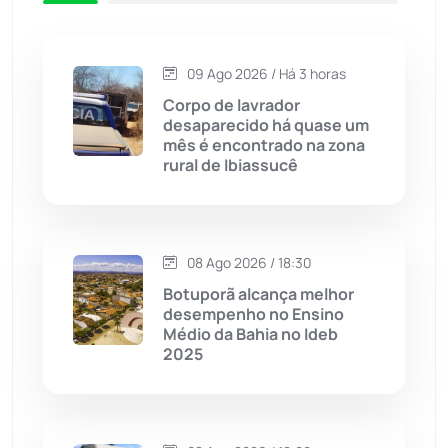
Caetité
(1504)
09 Ago 2026 / Há 3 horas
Candiba
(157)
Corpo de lavrador
desaparecido há quase um
Cândido Sales
(121)
mês é encontrado na zona
rural de Ibiassucê
Caraíbas
(103)
Carinhanha
(300)
08 Ago 2026 / 18:30
Botuporã alcança melhor
Caturama
(65)
desempenho no Ensino
Médio da Bahia no Ideb
2025
Chapada Diamantina
(430)
Condeúba
(133)