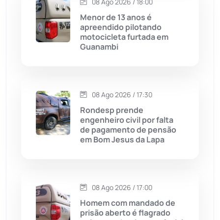
08 Ago 2026 / 18:00
Contendas do Sincorá
(79)
Menor de 13 anos é
apreendido pilotando
Cordeiros
(49)
motocicleta furtada em
Guanambi
Dom Basílio
(391)
Economia
(1236)
08 Ago 2026 / 17:30
Rondesp prende
Educação
(232)
engenheiro civil por falta
de pagamento de pensão
em Bom Jesus da Lapa
Érico Cardoso
(82)
Esportes
(522)
08 Ago 2026 / 17:00
Eventos
(24)
Homem com mandado de
prisão aberto é flagrado