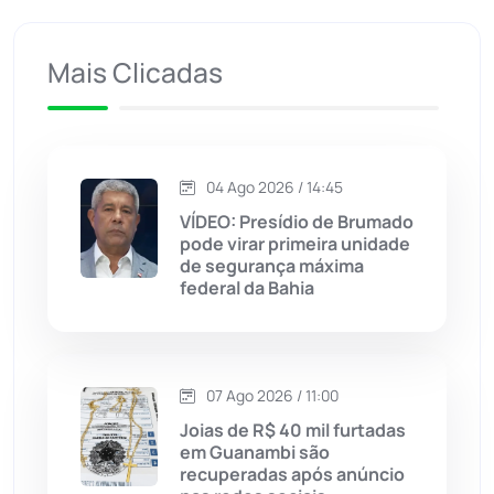
Ituaçu
(256)
Iuiu
(173)
Mais Clicadas
Jacaraci
(97)
Jequié
(314)
04 Ago 2026 / 14:45
VÍDEO: Presídio de Brumado
pode virar primeira unidade
Jussiape
(98)
de segurança máxima
federal da Bahia
Justiça
(1470)
Lagoa Real
(182)
07 Ago 2026 / 11:00
Licínio de Almeida
(118)
Joias de R$ 40 mil furtadas
em Guanambi são
recuperadas após anúncio
Livramento de Nossa...
(1338)