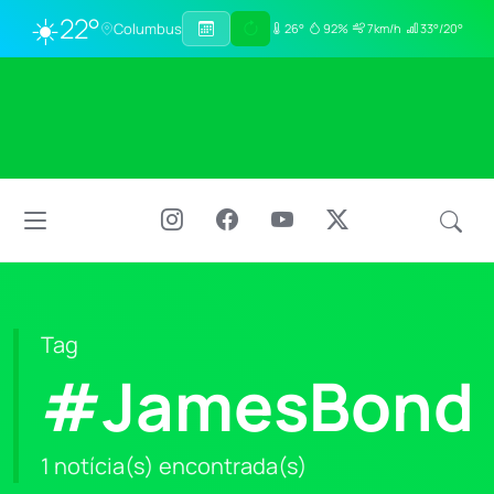
☀️
22°
Columbus
26°
92%
7km/h
33°/20°
Tag
#JamesBond
1 notícia(s) encontrada(s)