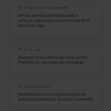
Willian da Rocha Barreira em:
Seabra
(51)
MP faz plantão de fiscalização e
reforça segurança na Romaria de Bom
Sebastião Laranjeiras
(96)
Jesus da Lapa
Sítio do Mato
(42)
Sudoeste Baiano
(1531)
M. M. L em:
Brumado inicia oferta da nova vacina
Pneumo 20 nas salas de vacinação
Tanhaçu
(427)
Tanque Novo
(126)
Edson Mauro em:
Tecnologia
(12)
Mobilização busca regularização da
prática esportiva do Grau em Guanambi
Urandi
(158)