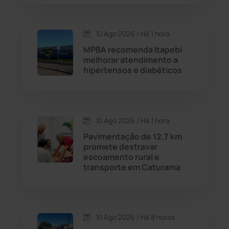
Condeúba
(133)
10 Ago 2026 / Há 1 hora
Contendas do Sincorá
(79)
MPBA recomenda Itapebi
melhorar atendimento a
Cordeiros
(49)
hipertensos e diabéticos
Dom Basílio
(391)
10 Ago 2026 / Há 1 hora
Economia
(1236)
Pavimentação de 12,7 km
promete destravar
Educação
(232)
escoamento rural e
transporte em Caturama
Érico Cardoso
(82)
Esportes
(522)
10 Ago 2026 / Há 8 horas