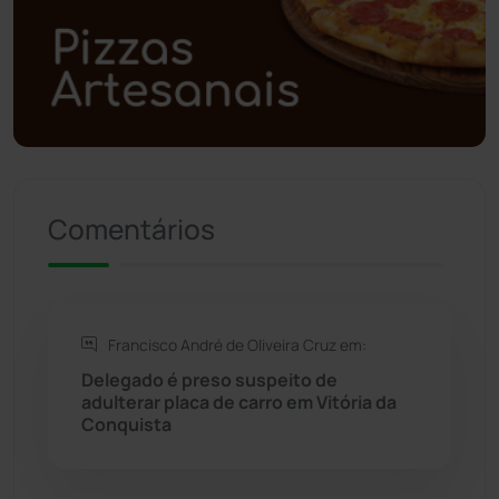
Polícia Militar
(28)
Política
(03)
Presidente Jânio Qu...
(125)
Comentários
Riacho de Santana
(309)
Rio de Contas
(411)
Francisco André de Oliveira Cruz em:
Rio do Antônio
(203)
Delegado é preso suspeito de
adulterar placa de carro em Vitória da
Rio do Pires
(98)
Conquista
Saúde
(2430)