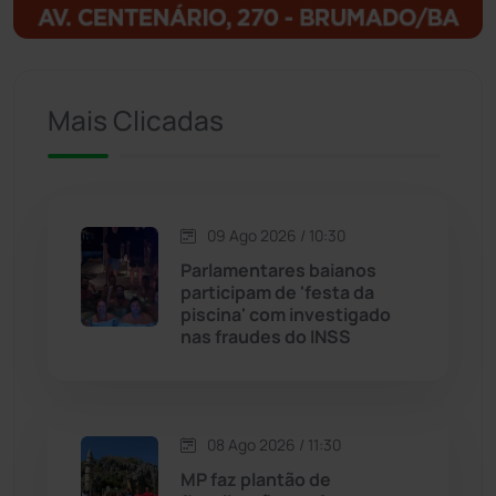
Igaporã
(218)
Ituaçu
(256)
Mais Clicadas
Iuiu
(174)
Jacaraci
(97)
09 Ago 2026 / 10:30
Jequié
(314)
Parlamentares baianos
participam de 'festa da
piscina' com investigado
Jussiape
(98)
nas fraudes do INSS
Justiça
(1472)
Lagoa Real
(182)
08 Ago 2026 / 11:30
MP faz plantão de