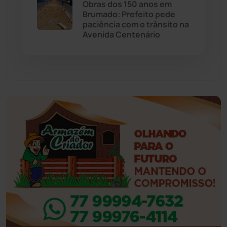
Obras dos 150 anos em
Eventos
(24)
Brumado: Prefeito pede
paciência com o trânsito na
Avenida Centenário
Feira da Mata
(23)
Guajeru
(130)
Guanambi
(3503)
Ibiassucê
(168)
Ibicoara
(221)
Ibipitanga
(116)
Ibitiara
(33)