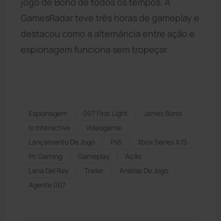
jogo de Bond de todos os tempos. A
GamesRadar teve três horas de gameplay e
destacou como a alternância entre ação e
espionagem funciona sem tropeçar.
Espionagem
007 First Light
James Bond
Io Interactive
Videogame
Lançamento De Jogo
Ps5
Xbox Series X/s
Pc Gaming
Gameplay
Ação
Lana Del Rey
Trailer
Análise De Jogo
Agente 007