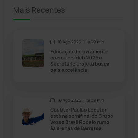
Mais Recentes
Caetanos
(47)
Caetité
(1505)
10 Ago 2026 / Há 29 min
Candiba
(157)
Educação de Livramento
cresce no Ideb 2025 e
Cândido Sales
(121)
Secretário projeta busca
pela excelência
Caraíbas
(103)
Carinhanha
(300)
10 Ago 2026 / Há 59 min
Caetité: Paulão Locutor
Caturama
(66)
está na semifinal do Grupo
Vozes Brasil Rodeio rumo
às arenas de Barretos
Chapada Diamantina
(430)