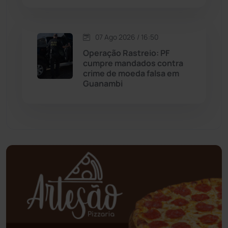
Oliveira dos Brejinhos
(67)
07 Ago 2026 / 16:50
Operação Rastreio: PF
Palmas de Monte Alto
(266)
cumpre mandados contra
crime de moeda falsa em
Paramirim
(342)
Guanambi
Pindaí
(103)
Piripá
(90)
Planalto
(59)
Poções
(182)
Polícia Civil
(61)