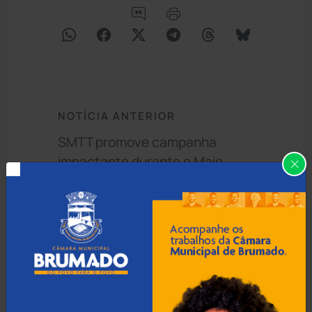
NOTÍCIA ANTERIOR
SMTT promove campanha
impactante durante o Maio
Amarelo em Brumado
PRÓXIMA NOTÍCIA
Secretária Roberta Santana
exalta investimentos na saúde
da mulher baiana