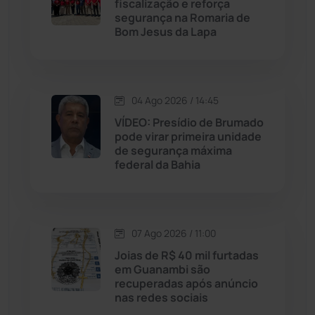
Licínio de Almeida
(118)
fiscalização e reforça
segurança na Romaria de
Bom Jesus da Lapa
Livramento de Nossa...
(1340)
Macaúbas
(715)
04 Ago 2026 / 14:45
Maetinga
(101)
VÍDEO: Presídio de Brumado
pode virar primeira unidade
de segurança máxima
Malhada
(82)
federal da Bahia
Malhada de Pedras
(508)
Matina
(71)
07 Ago 2026 / 11:00
Joias de R$ 40 mil furtadas
em Guanambi são
Mortugaba
(31)
recuperadas após anúncio
nas redes sociais
Mundo
(438)