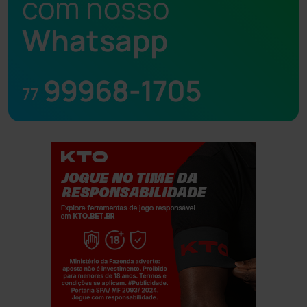
com nosso
Whatsapp
99968-1705
77