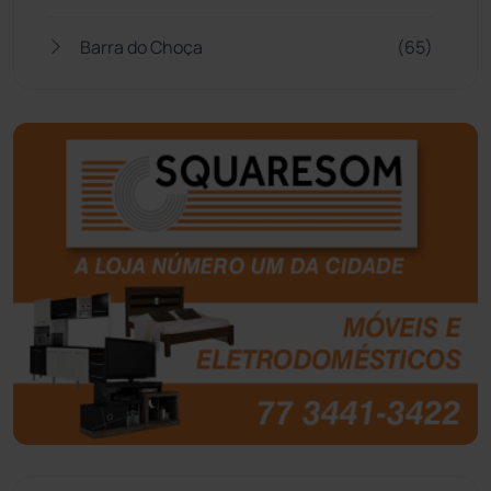
Barra do Choça
(65)
Belo Campo
(57)
Bom Jesus da Lapa
(510)
Boquira
(152)
Botuporã
(73)
Brasil
(7681)
Brumado
(31966)
Caculé
(697)