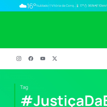
☁️
16°
Nublado
Vitória da Conq…
17°
96%
10km/
Tag
#JustiçaDa