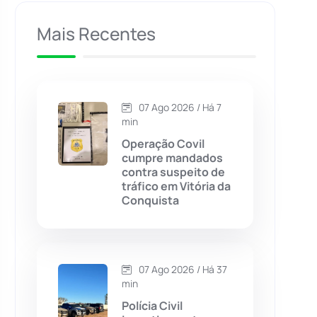
Caculé
(696)
Mais Recentes
Caetanos
(47)
Caetité
(1504)
07 Ago 2026 / Há 7
min
Candiba
(157)
Operação Covil
cumpre mandados
contra suspeito de
Cândido Sales
(121)
tráfico em Vitória da
Conquista
Caraíbas
(103)
Carinhanha
(299)
07 Ago 2026 / Há 37
min
Caturama
(65)
Polícia Civil