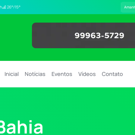
h
26°/15°
Aman
Inicial
Notícias
Eventos
Vídeos
Contato
Bahia