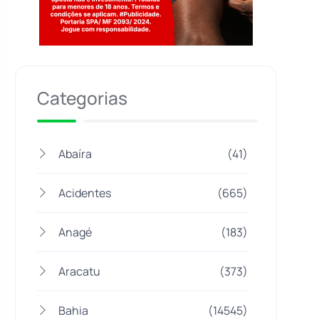
Jogue com responsabilidade. 18+
Categorias
Abaíra
(41)
Acidentes
(665)
Anagé
(183)
Aracatu
(373)
Bahia
(14545)