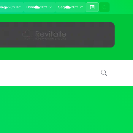
☀️
☁️
☁️
hã
28°/16°
Dom
28°/16°
Seg
26°/17°