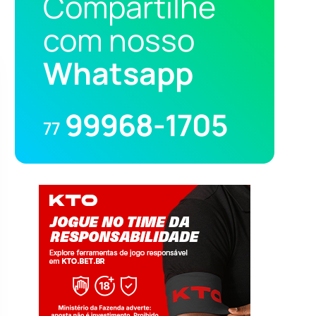
Compartilhe
com nosso
Whatsapp
99968-1705
77