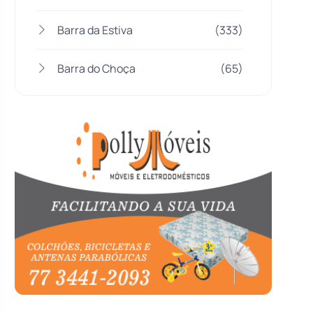
Barra da Estiva
(333)
Barra do Choça
(65)
Belo Campo
(57)
Bom Jesus da Lapa
(505)
Boquira
(152)
Botuporã
(72)
Brasil
(7679)
Brumado
(31955)