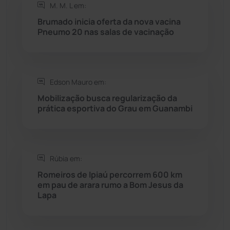
M. M. L em:
Brumado inicia oferta da nova vacina
Rio do Pires
(98)
Pneumo 20 nas salas de vacinação
Saúde
(2427)
Edson Mauro em:
Seabra
(50)
Mobilização busca regularização da
prática esportiva do Grau em Guanambi
Sebastião Laranjeiras
(96)
Sítio do Mato
(42)
Rúbia em:
Sudoeste Baiano
(1530)
Romeiros de Ipiaú percorrem 600 km
em pau de arara rumo a Bom Jesus da
Lapa
Tanhaçu
(426)
Tanque Novo
(126)