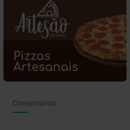
Planalto
(59)
Poções
(182)
Polícia Civil
(58)
Polícia Militar
(27)
Política
(03)
Presidente Jânio Qu...
(125)
Riacho de Santana
(309)
Comentários
Rio de Contas
(410)
Rio do Antônio
(203)