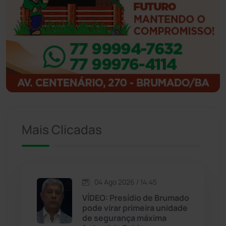
Ibipitanga
(116)
Ibitiara
(32)
Igaporã
(218)
Ituaçu
(256)
Iuiu
(173)
Mais Clicadas
Jacaraci
(97)
Jequié
(314)
04 Ago 2026 / 14:45
VÍDEO: Presídio de Brumado
pode virar primeira unidade
Jussiape
(98)
de segurança máxima