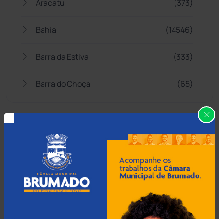
Aracatu
(373)
Bahia
(14546)
Barra da Estiva
(333)
Barra do Choça
(65)
Belo Campo
(57)
Bom Jesus da Lapa
(507)
Boquira
(152)
Botuporã
(72)
Brasil
(7680)