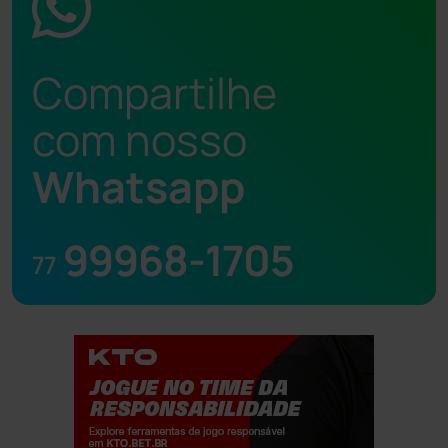
Compartilhe
com nosso
Whatsapp
99968-1705
77