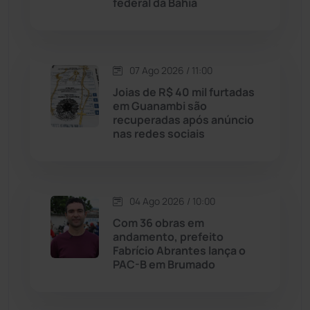
federal da Bahia
Justiça
(1470)
Lagoa Real
(182)
07 Ago 2026 / 11:00
Licínio de Almeida
(118)
Joias de R$ 40 mil furtadas
em Guanambi são
recuperadas após anúncio
Livramento de Nossa...
(1338)
nas redes sociais
Macaúbas
(714)
04 Ago 2026 / 10:00
Maetinga
(101)
Com 36 obras em
andamento, prefeito
Malhada
(82)
Fabrício Abrantes lança o
PAC-B em Brumado
Malhada de Pedras
(508)