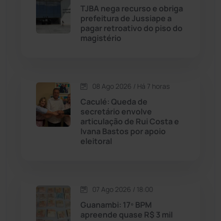
TJBA nega recurso e obriga
prefeitura de Jussiape a
Caturama
(65)
pagar retroativo do piso do
magistério
Chapada Diamantina
(430)
Condeúba
(133)
08 Ago 2026 / Há 7 horas
Caculé: Queda de
Contendas do Sincorá
(79)
secretário envolve
articulação de Rui Costa e
Cordeiros
(49)
Ivana Bastos por apoio
eleitoral
Dom Basílio
(391)
Economia
(1235)
07 Ago 2026 / 18:00
Guanambi: 17º BPM
Educação
(232)
apreende quase R$ 3 mil