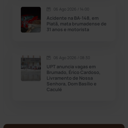
Matina
(71)
06 Ago 2026 / 14:00
Acidente na BA-148, em
Mortugaba
(31)
Piatã, mata brumadense de
31 anos e motorista
Mundo
(437)
Oliveira dos Brejinhos
(67)
06 Ago 2026 / 08:30
Palmas de Monte Alto
(261)
UPT anuncia vagas em
Brumado, Érico Cardoso,
Livramento de Nossa
Paramirim
(342)
Senhora, Dom Basílio e
Caculé
Pindaí
(103)
Piripá
(90)