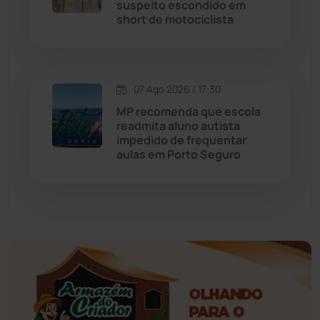
suspeito escondido em
short de motociclista
Érico Cardoso
(82)
Esportes
(522)
07 Ago 2026 / 17:30
Eventos
(24)
MP recomenda que escola
readmita aluno autista
impedido de frequentar
Feira da Mata
(23)
aulas em Porto Seguro
Guajeru
(130)
Guanambi
(3498)
Ibiassucê
(167)
Ibicoara
(221)