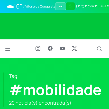
☁️
16°
Vitória da Conquista
16°
100%
10km/h
25
Tag
#mobilidade
20 notícia(s) encontrada(s)