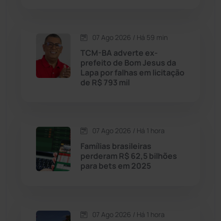
Caraíbas
(103)
07 Ago 2026 / Há 59 min
Carinhanha
(299)
TCM-BA adverte ex-
prefeito de Bom Jesus da
Caturama
(65)
Lapa por falhas em licitação
de R$ 793 mil
Chapada Diamantina
(430)
Condeúba
(133)
07 Ago 2026 / Há 1 hora
Famílias brasileiras
Contendas do Sincorá
(79)
perderam R$ 62,5 bilhões
para bets em 2025
Cordeiros
(49)
Dom Basílio
(391)
07 Ago 2026 / Há 1 hora