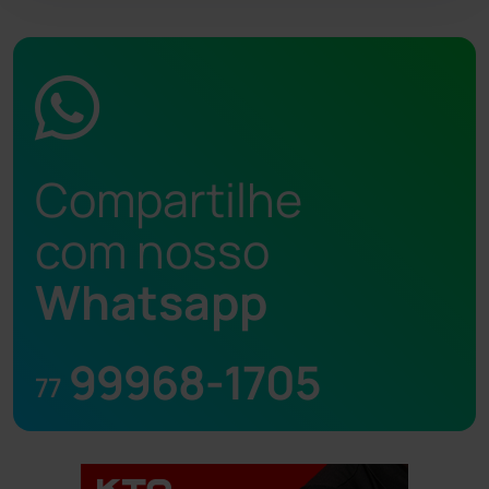
Compartilhe
com nosso
Whatsapp
99968-1705
77