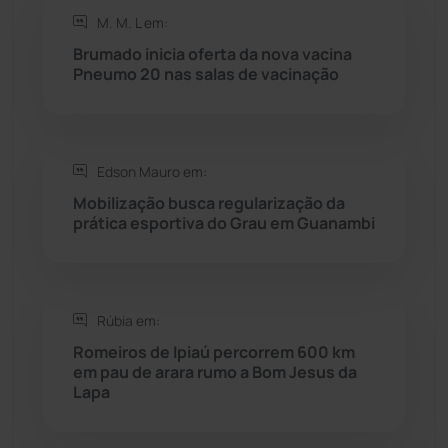
M. M. L em:
Rio de Contas
(410)
Brumado inicia oferta da nova vacina
Pneumo 20 nas salas de vacinação
Rio do Antônio
(203)
Rio do Pires
(98)
Edson Mauro em:
Saúde
(2427)
Mobilização busca regularização da
prática esportiva do Grau em Guanambi
Seabra
(50)
Sebastião Laranjeiras
(96)
Rúbia em:
Romeiros de Ipiaú percorrem 600 km
Sítio do Mato
(42)
em pau de arara rumo a Bom Jesus da
Lapa
Sudoeste Baiano
(1530)