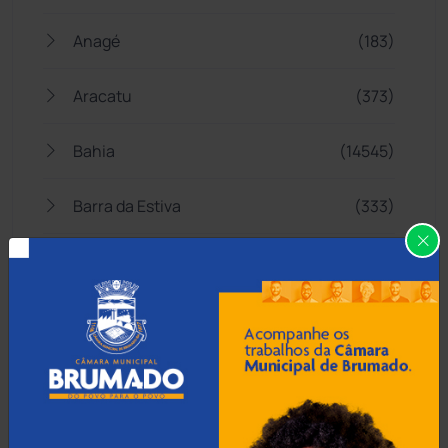
Anagé
(183)
Aracatu
(373)
Bahia
(14545)
Barra da Estiva
(333)
Barra do Choça
(65)
Belo Campo
(57)
Bom Jesus da Lapa
(507)
Boquira
(152)