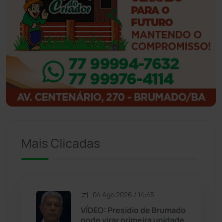
Ibiassucê
(167)
Ibicoara
(221)
Ibipitanga
(116)
Ibitiara
(32)
Igaporã
(218)
Mais Clicadas
Ituaçu
(256)
Iuiu
(173)
Jacaraci
(97)
04 Ago 2026 / 14:45
VÍDEO: Presídio de Brumado
pode virar primeira unidade