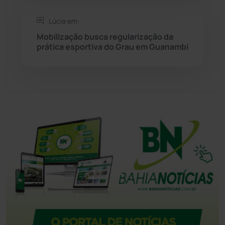
Tanhaçu
(426)
Lúcia em:
Mobilização busca regularização da
Tanque Novo
(126)
prática esportiva do Grau em Guanambi
Tecnologia
(12)
Urandi
(157)
Vitória da Conquista
(2514)