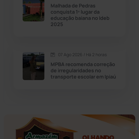
Economia
(1235)
Malhada de Pedras
conquista 1º lugar da
educação baiana no Ideb
Educação
(232)
2025
Érico Cardoso
(82)
07 Ago 2026 / Há 2 horas
Esportes
(522)
MPBA recomenda correção
de irregularidades no
Eventos
(24)
transporte escolar em Ipiaú
Feira da Mata
(23)
Guajeru
(130)
Guanambi
(3496)