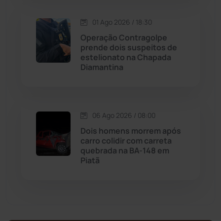
01 Ago 2026 / 18:30
Malhada de Pedras
(508)
Operação Contragolpe
prende dois suspeitos de
Matina
(71)
estelionato na Chapada
Diamantina
Mortugaba
(31)
Mundo
(437)
06 Ago 2026 / 08:00
Dois homens morrem após
Oliveira dos Brejinhos
(67)
carro colidir com carreta
quebrada na BA-148 em
Palmas de Monte Alto
(260)
Piatã
Paramirim
(342)
Pindaí
(103)