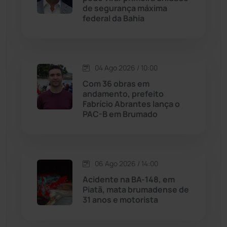
Jequié
(314)
de segurança máxima
federal da Bahia
Jussiape
(97)
Justiça
(1467)
04 Ago 2026 / 10:00
Com 36 obras em
Lagoa Real
(182)
andamento, prefeito
Fabrício Abrantes lança o
Licínio de Almeida
(118)
PAC-B em Brumado
Livramento de Nossa...
(1338)
06 Ago 2026 / 14:00
Macaúbas
(714)
Acidente na BA-148, em
Piatã, mata brumadense de
Maetinga
(101)
31 anos e motorista
Malhada
(82)