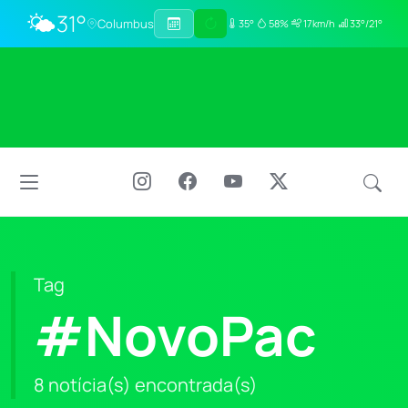
🌤️
31°
Columbus
35°
58%
17km/h
33°/21°
Tag
#NovoPac
8 notícia(s) encontrada(s)