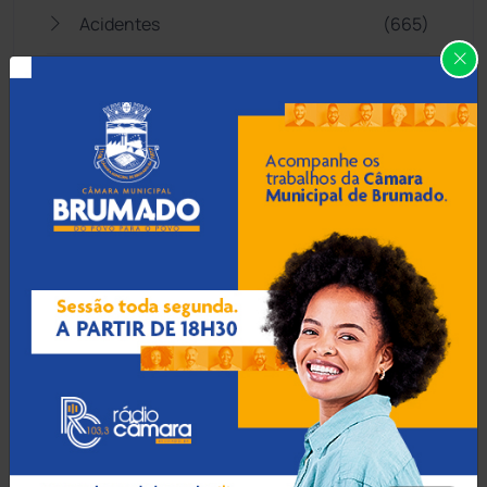
Acidentes
(665)
Anagé
(183)
Aracatu
(373)
Bahia
(14545)
Barra da Estiva
(333)
Barra do Choça
(65)
Belo Campo
(57)
Bom Jesus da Lapa
(506)