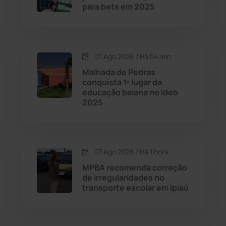
Cândido Sales
(121)
para bets em 2025
Caraíbas
(103)
07 Ago 2026 / Há 54 min
Carinhanha
(299)
Malhada de Pedras
conquista 1º lugar da
Caturama
(65)
educação baiana no Ideb
2025
Chapada Diamantina
(430)
Condeúba
(133)
07 Ago 2026 / Há 1 hora
MPBA recomenda correção
Contendas do Sincorá
(79)
de irregularidades no
transporte escolar em Ipiaú
Cordeiros
(49)
Dom Basílio
(391)