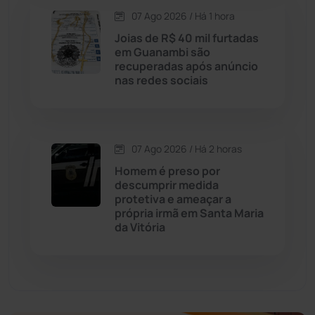
07 Ago 2026 / Há 1 hora
Economia
(1235)
Joias de R$ 40 mil furtadas
em Guanambi são
recuperadas após anúncio
Educação
(232)
nas redes sociais
Érico Cardoso
(82)
07 Ago 2026 / Há 2 horas
Esportes
(522)
Homem é preso por
descumprir medida
Eventos
(24)
protetiva e ameaçar a
própria irmã em Santa Maria
da Vitória
Feira da Mata
(23)
Guajeru
(130)
Guanambi
(3496)