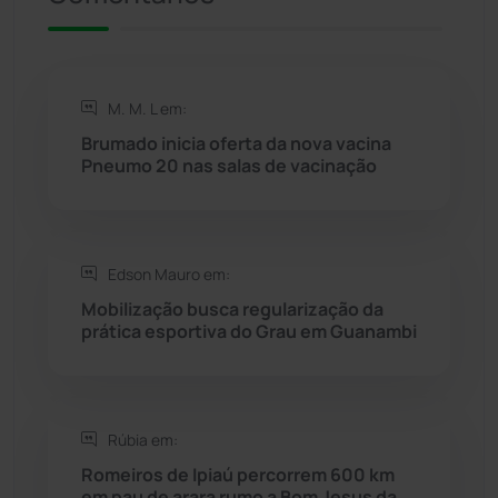
Riacho de Santana
(309)
Rio de Contas
(410)
M. M. L em:
Rio do Antônio
(203)
Brumado inicia oferta da nova vacina
Pneumo 20 nas salas de vacinação
Rio do Pires
(98)
Saúde
(2427)
Edson Mauro em:
Mobilização busca regularização da
Seabra
(50)
prática esportiva do Grau em Guanambi
Sebastião Laranjeiras
(96)
Rúbia em:
Sítio do Mato
(42)
Romeiros de Ipiaú percorrem 600 km
em pau de arara rumo a Bom Jesus da