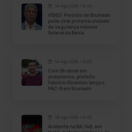
04 Ago 2026 / 14:45
Jequié
(314)
VÍDEO: Presídio de Brumado
pode virar primeira unidade
de segurança máxima
Jussiape
(97)
federal da Bahia
Justiça
(1467)
Lagoa Real
(182)
04 Ago 2026 / 10:00
Com 36 obras em
Licínio de Almeida
(118)
andamento, prefeito
Fabrício Abrantes lança o
PAC-B em Brumado
Livramento de Nossa...
(1338)
Macaúbas
(714)
06 Ago 2026 / 14:00
Maetinga
(101)
Acidente na BA-148, em