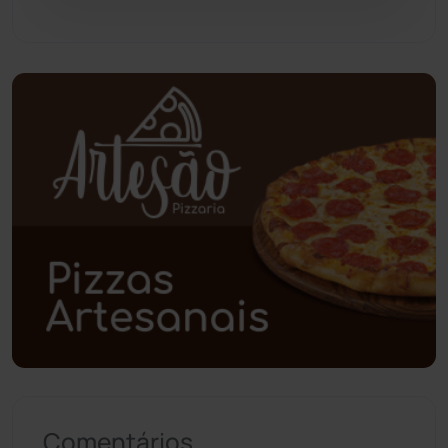
Pindaí
(103)
Piripá
(90)
Planalto
(59)
Poções
(182)
Polícia Civil
(58)
Polícia Militar
(27)
Política
(03)
Presidente Jânio Qu...
(125)
Comentários