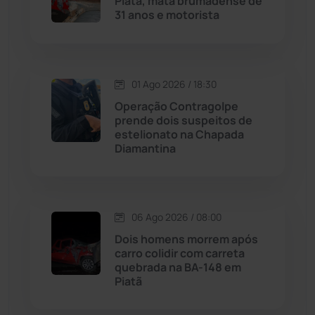
Piatã, mata brumadense de
31 anos e motorista
Malhada
(82)
Malhada de Pedras
(508)
01 Ago 2026 / 18:30
Matina
(71)
Operação Contragolpe
prende dois suspeitos de
estelionato na Chapada
Mortugaba
(31)
Diamantina
Mundo
(436)
Oliveira dos Brejinhos
(67)
06 Ago 2026 / 08:00
Dois homens morrem após
Palmas de Monte Alto
(260)
carro colidir com carreta
quebrada na BA-148 em
Piatã
Paramirim
(342)