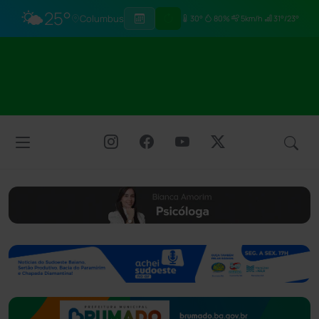
🌤️
25°
Columbus
30°
80%
5km/h
31°/23°