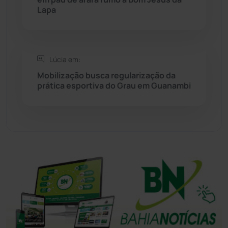
Sudoeste Baiano
(1530)
Lapa
Tanhaçu
(426)
Tanque Novo
(126)
Lúcia em:
Mobilização busca regularização da
prática esportiva do Grau em Guanambi
Tecnologia
(12)
Urandi
(157)
Vitória da Conquista
(2514)