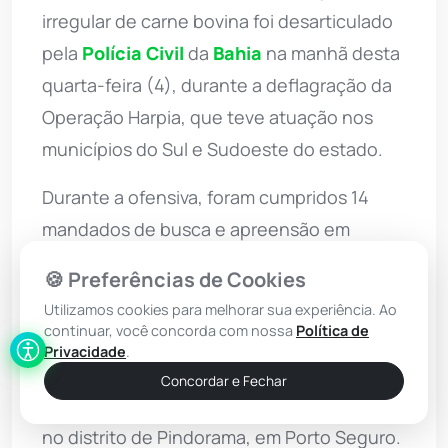
irregular de carne bovina foi desarticulado
pela
Polícia Civil
da
Bahia
na manhã desta
quarta-feira (4), durante a deflagração da
Operação Harpia, que teve atuação nos
municípios do Sul e Sudoeste do estado.
Durante a ofensiva, foram cumpridos 14
mandados de busca e apreensão em
estabelecimentos comerciais do ramo de
🍪 Preferências de Cookies
açougues, sendo dois no município de Pau
Utilizamos cookies para melhorar sua experiência. Ao
Brasil
e 12 em Porto Seguro.
continuar, você concorda com nossa
Política de
Privacidade
.
Seis pessoas foram presas em suas
Concordar e Fechar
residências nos bairros Cambolo, Baianão e
no distrito de Pindorama, em Porto Seguro.