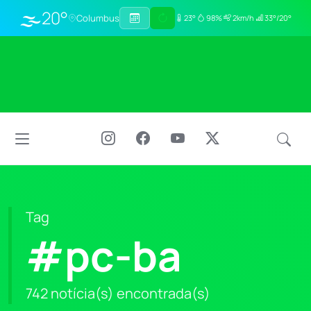
🌫️
20°
Columbus
23°
98%
2km/h
33°/20°
Tag
#pc-ba
742 notícia(s) encontrada(s)