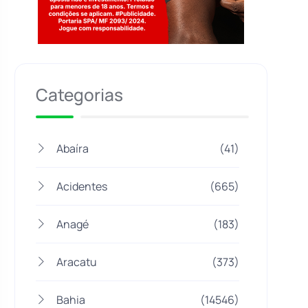
Jogue com responsabilidade. 18+
Categorias
Abaíra
(41)
Acidentes
(665)
Anagé
(183)
Aracatu
(373)
Bahia
(14546)