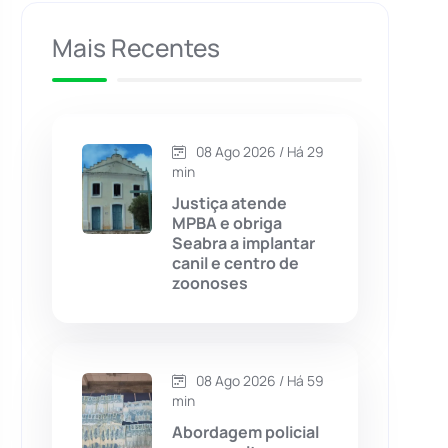
Caculé
(697)
Mais Recentes
Caetanos
(47)
Caetité
(1504)
08 Ago 2026 / Há 29
min
Candiba
(157)
Justiça atende
MPBA e obriga
Seabra a implantar
Cândido Sales
(121)
canil e centro de
zoonoses
Caraíbas
(103)
Carinhanha
(300)
08 Ago 2026 / Há 59
min
Caturama
(65)
Abordagem policial