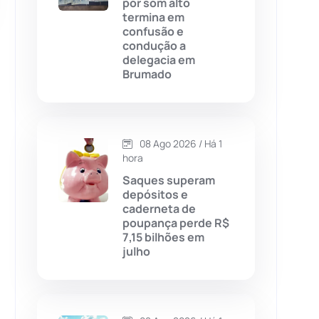
por som alto
termina em
Chapada Diamantina
(430)
confusão e
condução a
Condeúba
(133)
delegacia em
Brumado
Contendas do Sincorá
(79)
Cordeiros
(49)
08 Ago 2026 / Há 1
hora
Dom Basílio
(391)
Saques superam
depósitos e
caderneta de
Economia
(1236)
poupança perde R$
7,15 bilhões em
julho
Educação
(232)
Érico Cardoso
(82)