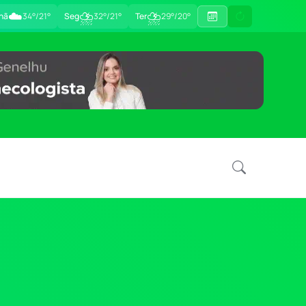
☁️
⛈
⛈
hã
34°/21°
Seg
32°/21°
Ter
29°/20°