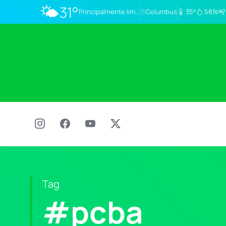
🌤️
31°
Principalmente limpo
Columbus
35°
58%
Tag
#pcba