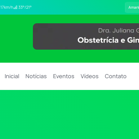
17km/h
33°/21°
Aman
Inicial
Notícias
Eventos
Vídeos
Contato