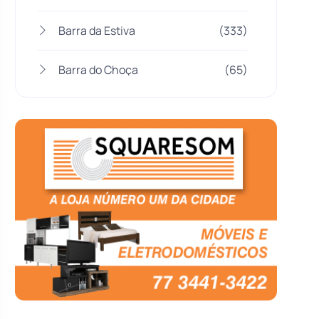
Barra da Estiva
(333)
Barra do Choça
(65)
Belo Campo
(57)
Bom Jesus da Lapa
(509)
Boquira
(152)
Botuporã
(72)
Brasil
(7680)
Brumado
(31961)