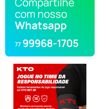
Compartilhe
com nosso
Whatsapp
99968-1705
77