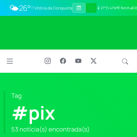
🌤️
26°
Vitória da Conquista
27°
47%
3km/h
26
Tag
#pix
53 notícia(s) encontrada(s)