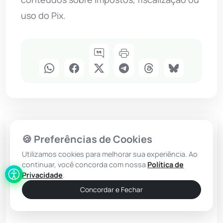
uso do Pix.
Esportes
🍪 Preferências de Cookies
Utilizamos cookies para melhorar sua experiência. Ao
1win casino no Brasil com
continuar, você concorda com nossa
Política de
análise de bônus, jogos,
Privacidade
.
app e pagamentos
Concordar e Fechar