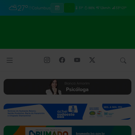
⛅
27°
Columbus
31°
88%
12km/h
33°/21°