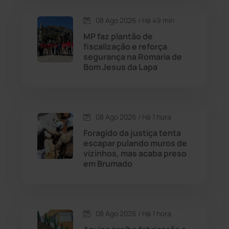
Carinhanha
(300)
08 Ago 2026 / Há 49 min
MP faz plantão de
Caturama
(65)
fiscalização e reforça
segurança na Romaria de
Bom Jesus da Lapa
Chapada Diamantina
(430)
Condeúba
(133)
08 Ago 2026 / Há 1 hora
Contendas do Sincorá
(79)
Foragido da justiça tenta
escapar pulando muros de
Cordeiros
(49)
vizinhos, mas acaba preso
em Brumado
Dom Basílio
(391)
Economia
(1235)
08 Ago 2026 / Há 1 hora