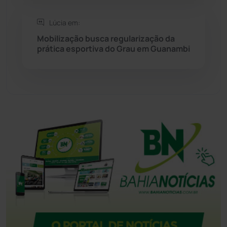
Tanque Novo
(126)
Lúcia em:
Mobilização busca regularização da
Tecnologia
(12)
prática esportiva do Grau em Guanambi
Urandi
(157)
Vitória da Conquista
(2514)