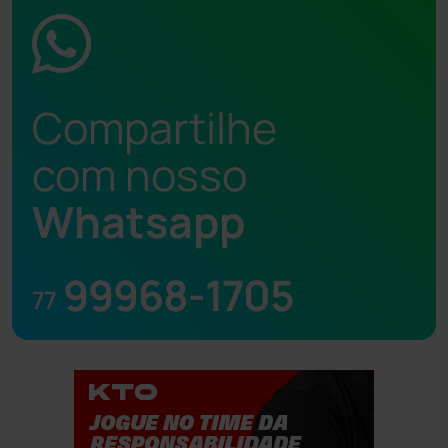
Compartilhe
com nosso
Whatsapp
99968-1705
77