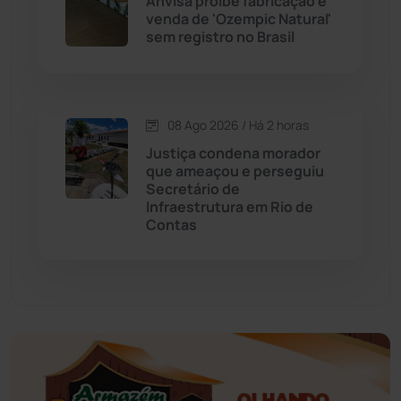
Anvisa proíbe fabricação e
Educação
(232)
venda de 'Ozempic Natural'
sem registro no Brasil
Érico Cardoso
(82)
Esportes
(522)
08 Ago 2026 / Há 2 horas
Justiça condena morador
Eventos
(24)
que ameaçou e perseguiu
Secretário de
Infraestrutura em Rio de
Feira da Mata
(23)
Contas
Guajeru
(130)
Guanambi
(3498)
Ibiassucê
(167)