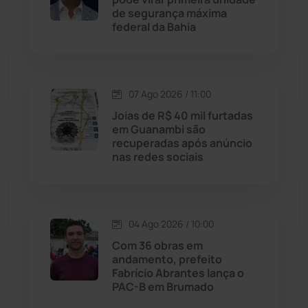
Jussiape
(98)
de segurança máxima
federal da Bahia
Justiça
(1470)
Lagoa Real
(182)
07 Ago 2026 / 11:00
Licínio de Almeida
(118)
Joias de R$ 40 mil furtadas
em Guanambi são
recuperadas após anúncio
Livramento de Nossa...
(1338)
nas redes sociais
Macaúbas
(715)
04 Ago 2026 / 10:00
Maetinga
(101)
Com 36 obras em
andamento, prefeito
Malhada
(82)
Fabrício Abrantes lança o
PAC-B em Brumado
Malhada de Pedras
(508)