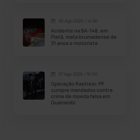
Matina
(71)
06 Ago 2026 / 14:00
Acidente na BA-148, em
Mortugaba
(31)
Piatã, mata brumadense de
31 anos e motorista
Mundo
(437)
Oliveira dos Brejinhos
(67)
07 Ago 2026 / 16:50
Palmas de Monte Alto
(262)
Operação Rastreio: PF
cumpre mandados contra
crime de moeda falsa em
Paramirim
(342)
Guanambi
Pindaí
(103)
Piripá
(90)