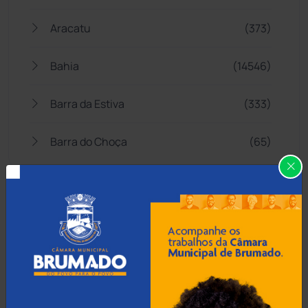
Aracatu
(373)
Bahia
(14546)
Barra da Estiva
(333)
Barra do Choça
(65)
Belo Campo
(57)
Bom Jesus da Lapa
(509)
Boquira
(152)
Botuporã
(72)