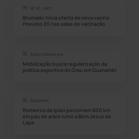
M. M. L em:
Rio do Antônio
(203)
Brumado inicia oferta da nova vacina
Pneumo 20 nas salas de vacinação
Rio do Pires
(98)
Saúde
(2429)
Edson Mauro em:
Seabra
(50)
Mobilização busca regularização da
prática esportiva do Grau em Guanambi
Sebastião Laranjeiras
(96)
Sítio do Mato
(42)
Rúbia em:
Romeiros de Ipiaú percorrem 600 km
Sudoeste Baiano
(1530)
em pau de arara rumo a Bom Jesus da
Lapa
Tanhaçu
(426)