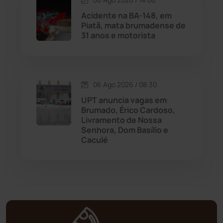
Mortugaba
(31)
Acidente na BA-148, em
Piatã, mata brumadense de
31 anos e motorista
Mundo
(437)
Oliveira dos Brejinhos
(67)
06 Ago 2026 / 08:30
Palmas de Monte Alto
(261)
UPT anuncia vagas em
Brumado, Érico Cardoso,
Paramirim
(342)
Livramento de Nossa
Senhora, Dom Basílio e
Caculé
Pindaí
(103)
Piripá
(90)
Planalto
(59)