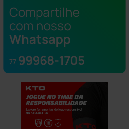
Compartilhe
com nosso
Whatsapp
99968-1705
77