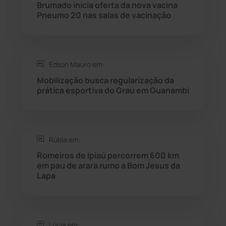
Rio do Pires
(98)
Brumado inicia oferta da nova vacina
Pneumo 20 nas salas de vacinação
Saúde
(2427)
Seabra
(50)
Edson Mauro em:
Mobilização busca regularização da
Sebastião Laranjeiras
(96)
prática esportiva do Grau em Guanambi
Sítio do Mato
(42)
Sudoeste Baiano
(1530)
Rúbia em:
Romeiros de Ipiaú percorrem 600 km
em pau de arara rumo a Bom Jesus da
Tanhaçu
(426)
Lapa
Tanque Novo
(126)
Tecnologia
(12)
Lúcia em: