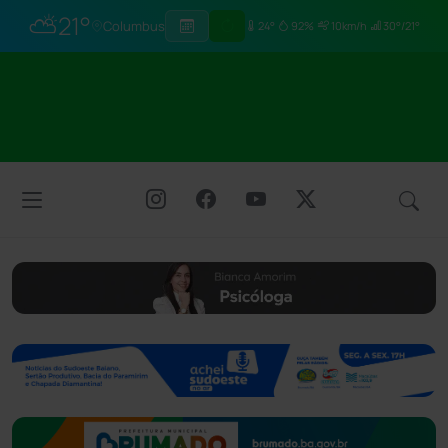
⛅
21°
Columbus
24°
92%
10km/h
30°/21°