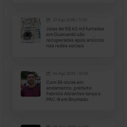
Lagoa Real
(182)
07 Ago 2026 / 11:00
Licínio de Almeida
(118)
Joias de R$ 40 mil furtadas
em Guanambi são
Livramento de Nossa...
(1338)
recuperadas após anúncio
nas redes sociais
Macaúbas
(714)
Maetinga
(101)
04 Ago 2026 / 10:00
Com 36 obras em
Malhada
(82)
andamento, prefeito
Fabrício Abrantes lança o
PAC-B em Brumado
Malhada de Pedras
(508)
Matina
(71)
06 Ago 2026 / 14:00