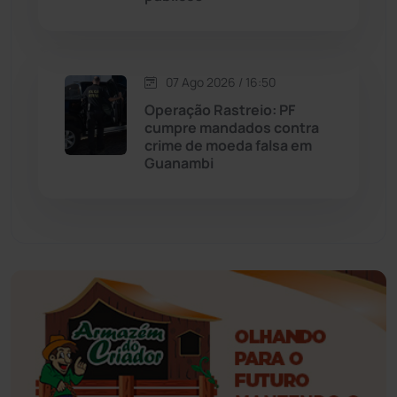
Esportes
(522)
07 Ago 2026 / 16:50
Eventos
(24)
Operação Rastreio: PF
cumpre mandados contra
Feira da Mata
(23)
crime de moeda falsa em
Guanambi
Guajeru
(130)
Guanambi
(3498)
Ibiassucê
(167)
Ibicoara
(221)
Ibipitanga
(116)