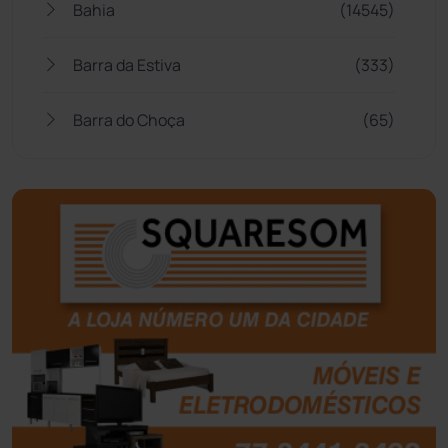
Bahia
(14545)
Barra da Estiva
(333)
Barra do Choça
(65)
Belo Campo
(57)
Bom Jesus da Lapa
(507)
Boquira
(152)
Botuporã
(72)
Brasil
(7680)