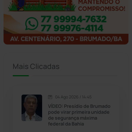
Ibitiara
(32)
Igaporã
(218)
Ituaçu
(256)
Iuiu
(173)
Mais Clicadas
Jacaraci
(97)
Jequié
(314)
04 Ago 2026 / 14:45
VÍDEO: Presídio de Brumado
Jussiape
(97)
pode virar primeira unidade
de segurança máxima
Justiça
(1470)
federal da Bahia