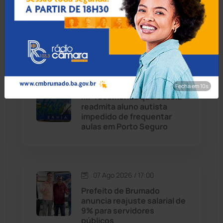
Guanambi: 17º BPM
apreende quase R$ 3 mil
suspeito escondido em
Chapada Diamantina
(430)
short de motociclista
Condeúba
(133)
Contendas do Sincorá
(79)
07 Ago 2026 / 17:30
Fecha em 9s
MP recomenda que escola
Cordeiros
(49)
readmita aluno autista
impedido de frequentar
aulas em Porto Seguro
Dom Basílio
(391)
Economia
(1235)
07 Ago 2026 / 17:00
Educação
(232)
Prefeito de Brumado
anuncia reajuste salarial de
9% para servidores
Érico Cardoso
(82)
públicos