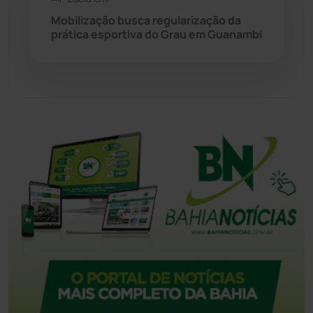
Mobilização busca regularização da
Urandi
(157)
prática esportiva do Grau em Guanambi
Vitória da Conquista
(2514)