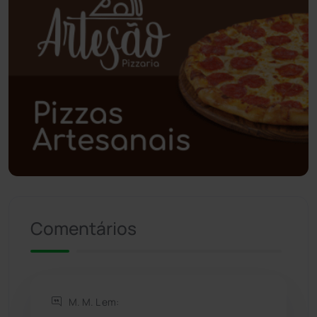
Poções
(182)
Polícia Civil
(58)
Polícia Militar
(27)
Política
(03)
Presidente Jânio Qu...
(125)
Riacho de Santana
(309)
Comentários
Rio de Contas
(410)
Rio do Antônio
(203)
M. M. L em: