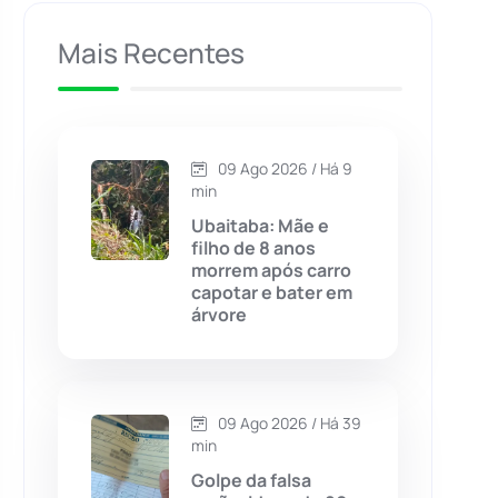
Caculé
(697)
Mais Recentes
Caetanos
(47)
Caetité
(1504)
09 Ago 2026 / Há 9
min
Candiba
(157)
Ubaitaba: Mãe e
filho de 8 anos
morrem após carro
Cândido Sales
(121)
capotar e bater em
árvore
Caraíbas
(103)
Carinhanha
(300)
09 Ago 2026 / Há 39
min
Caturama
(65)
Golpe da falsa