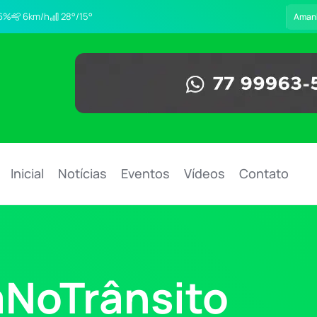
6%
6km/h
28°/15°
Aman
Inicial
Notícias
Eventos
Vídeos
Contato
NoTrânsito