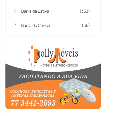
Barra da Estiva
(333)
Barra do Choça
(65)
Belo Campo
(57)
Bom Jesus da Lapa
(510)
Boquira
(152)
Botuporã
(73)
Brasil
(7680)
Brumado
(31963)