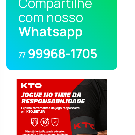
Compartilhe
com nosso
Whatsapp
99968-1705
77