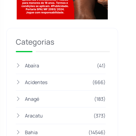
Jogue com responsabilidade. 18+
Categorias
Abaíra
(41)
Acidentes
(666)
Anagé
(183)
Aracatu
(373)
Bahia
(14546)