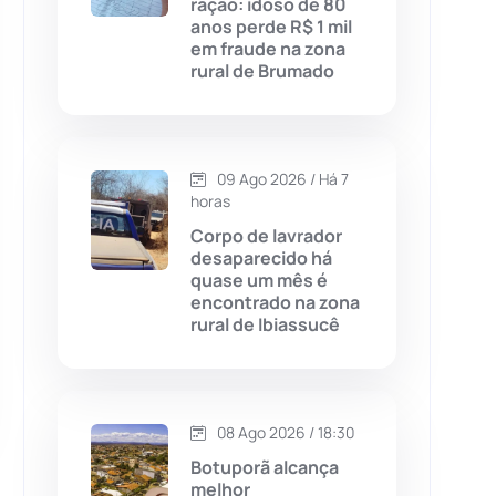
ração: idoso de 80
anos perde R$ 1 mil
Chapada Diamantina
(430)
em fraude na zona
rural de Brumado
Condeúba
(133)
Contendas do Sincorá
(79)
09 Ago 2026 / Há 7
horas
Cordeiros
(49)
Corpo de lavrador
desaparecido há
Dom Basílio
(391)
quase um mês é
encontrado na zona
rural de Ibiassucê
Economia
(1236)
Educação
(232)
08 Ago 2026 / 18:30
Érico Cardoso
(82)
Botuporã alcança
melhor