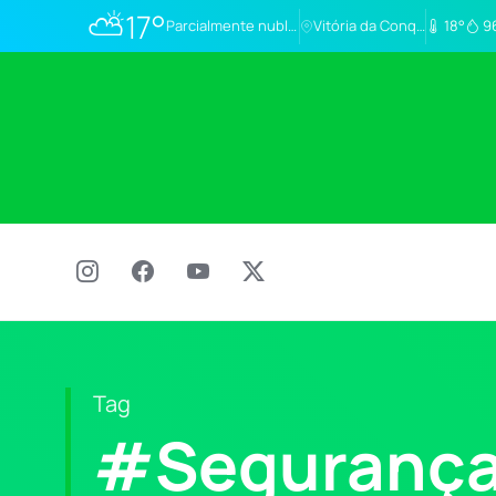
⛅
17°
Parcialmente nublado
Vitória da Conq…
18°
9
Tag
#Segurança