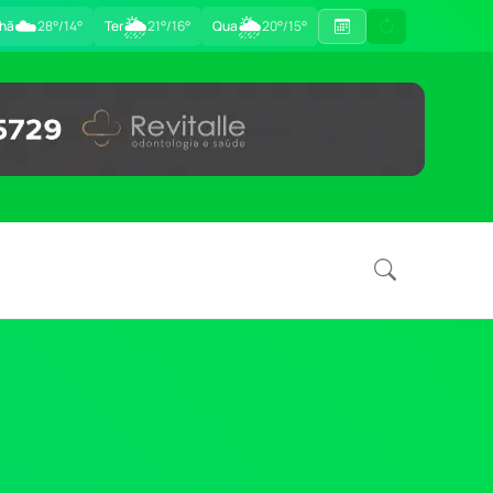
☁️
🌦
🌦
hã
28°/14°
Ter
21°/16°
Qua
20°/15°