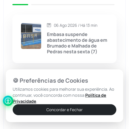
Caetité
(1504)
06 Ago 2026 / Há 13 min
Candiba
(157)
Embasa suspende
abastecimento de água em
Cândido Sales
(120)
Brumado e Malhada de
Pedras nesta sexta (7)
Caraíbas
(103)
Carinhanha
(299)
🍪 Preferências de Cookies
06 Ago 2026 / Há 43 min
Ex-vereador de Brumado,
Utilizamos cookies para melhorar sua experiência. Ao
Caturama
(65)
Amarildo Bomfim lança pré-
continuar, você concorda com nossa
Política de
candidatura a deputado
Privacidade
.
estadual
Chapada Diamantina
(430)
Concordar e Fechar
Condeúba
(133)