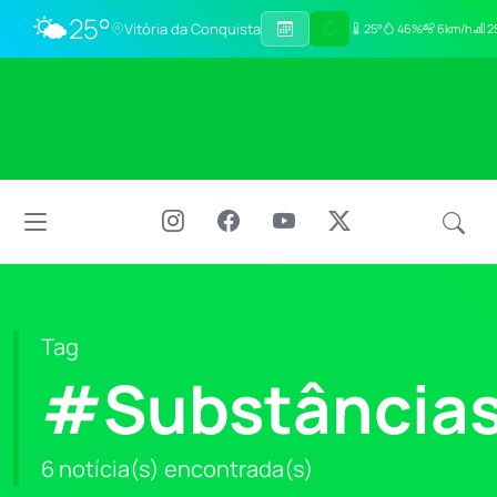
🌤️
25°
Vitória da Conquista
25°
46%
6km/h
2
Tag
#SubstânciasI
6 notícia(s) encontrada(s)