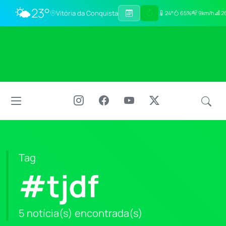
🌤️
23°
Vitória da Conquista
24°
65%
9km/h
26
Tag
#tjdf
5 notícia(s) encontrada(s)