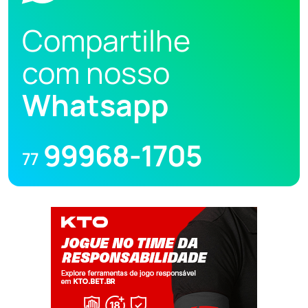
Compartilhe
com nosso
Whatsapp
99968-1705
77