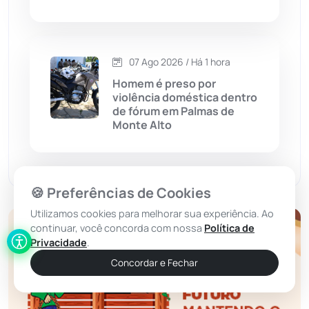
Érico Cardoso
(82)
Esportes
(522)
07 Ago 2026 / Há 1 hora
Eventos
(24)
Homem é preso por
violência doméstica dentro
de fórum em Palmas de
Feira da Mata
(23)
Monte Alto
Guajeru
(130)
🍪 Preferências de Cookies
Guanambi
(3497)
Utilizamos cookies para melhorar sua experiência. Ao
continuar, você concorda com nossa
Política de
Ibiassucê
(167)
Privacidade
.
Concordar e Fechar
Ibicoara
(221)
Ibipitanga
(116)