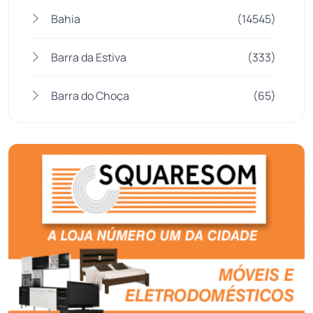
Bahia
(14545)
Barra da Estiva
(333)
Barra do Choça
(65)
Belo Campo
(57)
Bom Jesus da Lapa
(507)
Boquira
(152)
Botuporã
(72)
Brasil
(7680)