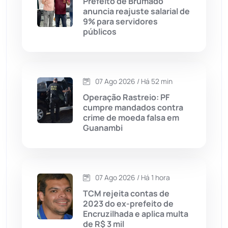
Prefeito de Brumado
Caturama
(65)
anuncia reajuste salarial de
9% para servidores
públicos
Chapada Diamantina
(430)
Condeúba
(133)
07 Ago 2026 / Há 52 min
Contendas do Sincorá
(79)
Operação Rastreio: PF
cumpre mandados contra
Cordeiros
(49)
crime de moeda falsa em
Guanambi
Dom Basílio
(391)
Economia
(1235)
07 Ago 2026 / Há 1 hora
TCM rejeita contas de
Educação
(232)
2023 do ex-prefeito de
Encruzilhada e aplica multa
de R$ 3 mil