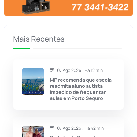
Brumado
(31958)
Caculé
(696)
Mais Recentes
Caetanos
(47)
Caetité
(1504)
07 Ago 2026 / Há 12 min
Candiba
(157)
MP recomenda que escola
readmita aluno autista
Cândido Sales
(121)
impedido de frequentar
aulas em Porto Seguro
Caraíbas
(103)
Carinhanha
(300)
07 Ago 2026 / Há 42 min