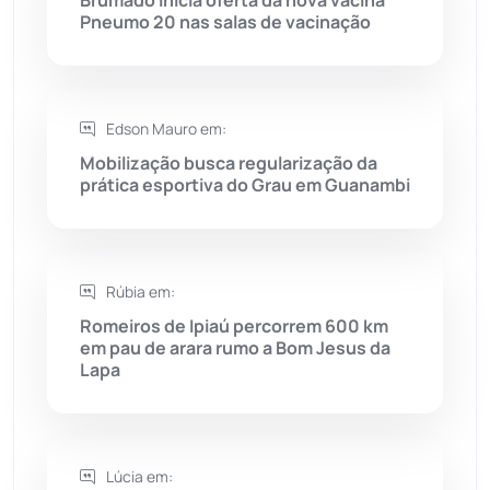
Pneumo 20 nas salas de vacinação
Rio do Pires
(98)
Saúde
(2427)
Edson Mauro em:
Seabra
(50)
Mobilização busca regularização da
prática esportiva do Grau em Guanambi
Sebastião Laranjeiras
(96)
Sítio do Mato
(42)
Rúbia em:
Romeiros de Ipiaú percorrem 600 km
Sudoeste Baiano
(1530)
em pau de arara rumo a Bom Jesus da
Lapa
Tanhaçu
(426)
Tanque Novo
(126)
Lúcia em: