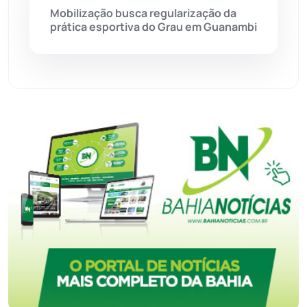
Mobilização busca regularização da
Tecnologia
(12)
prática esportiva do Grau em Guanambi
Urandi
(157)
Vitória da Conquista
(2514)