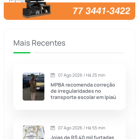
Brumado
(31955)
Caculé
(696)
Mais Recentes
Caetanos
(47)
Caetité
(1504)
07 Ago 2026 / Há 25 min
Candiba
(157)
MPBA recomenda correção
de irregularidades no
Cândido Sales
(121)
transporte escolar em Ipiaú
Caraíbas
(103)
07 Ago 2026 / Há 55 min
Carinhanha
(299)
Joias de R$ 40 mil furtadas