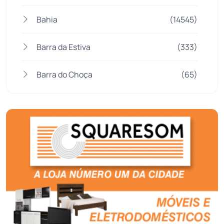
Bahia
(14545)
Barra da Estiva
(333)
Barra do Choça
(65)
Belo Campo
(57)
Bom Jesus da Lapa
(506)
Boquira
(152)
Botuporã
(72)
Brasil
(7679)