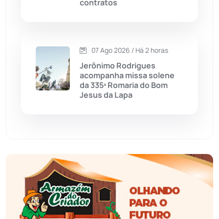
contratos
Érico Cardoso
(82)
Esportes
(522)
07 Ago 2026 / Há 2 horas
Eventos
(24)
Jerônimo Rodrigues
acompanha missa solene
da 335ª Romaria do Bom
Feira da Mata
(23)
Jesus da Lapa
Guajeru
(130)
Guanambi
(3496)
Ibiassucê
(167)
Ibicoara
(221)