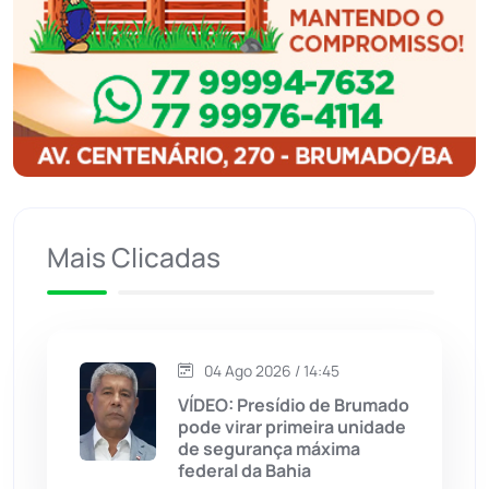
Ibipitanga
(116)
Ibitiara
(32)
Igaporã
(218)
Ituaçu
(256)
Iuiu
(173)
Mais Clicadas
Jacaraci
(97)
Jequié
(314)
04 Ago 2026 / 14:45
VÍDEO: Presídio de Brumado
pode virar primeira unidade
Jussiape
(97)
de segurança máxima
federal da Bahia
Justiça
(1467)