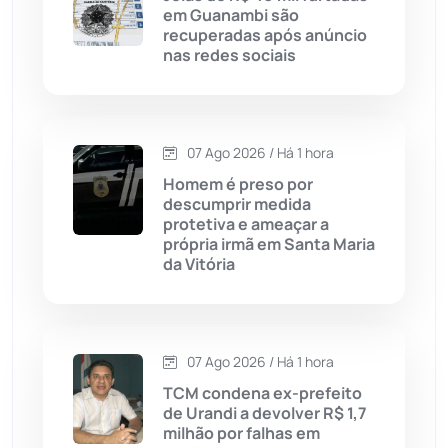
em Guanambi são
Caturama
(65)
recuperadas após anúncio
nas redes sociais
Chapada Diamantina
(430)
Condeúba
(133)
07 Ago 2026 / Há 1 hora
Homem é preso por
Contendas do Sincorá
(79)
descumprir medida
protetiva e ameaçar a
Cordeiros
(49)
própria irmã em Santa Maria
da Vitória
Dom Basílio
(391)
Economia
(1235)
07 Ago 2026 / Há 1 hora
TCM condena ex-prefeito
Educação
(232)
de Urandi a devolver R$ 1,7
milhão por falhas em