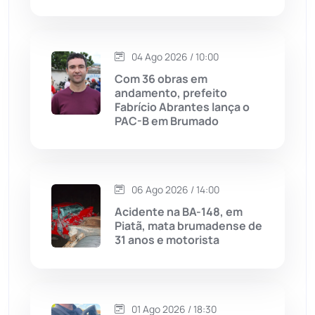
Lagoa Real
(182)
04 Ago 2026 / 10:00
Licínio de Almeida
(118)
Com 36 obras em
andamento, prefeito
Fabrício Abrantes lança o
Livramento de Nossa...
(1338)
PAC-B em Brumado
Macaúbas
(714)
06 Ago 2026 / 14:00
Maetinga
(101)
Acidente na BA-148, em
Piatã, mata brumadense de
Malhada
(82)
31 anos e motorista
Malhada de Pedras
(507)
Matina
(71)
01 Ago 2026 / 18:30