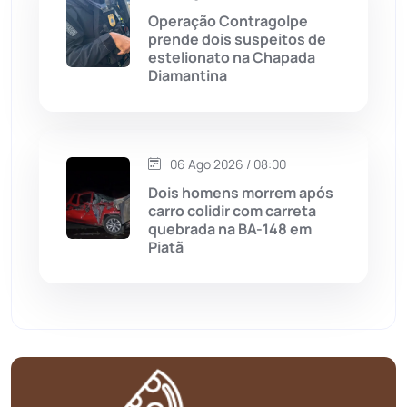
Operação Contragolpe
prende dois suspeitos de
Mortugaba
(31)
estelionato na Chapada
Diamantina
Mundo
(436)
Oliveira dos Brejinhos
(67)
06 Ago 2026 / 08:00
Palmas de Monte Alto
(260)
Dois homens morrem após
carro colidir com carreta
quebrada na BA-148 em
Paramirim
(342)
Piatã
Pindaí
(103)
Piripá
(90)
Planalto
(59)