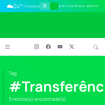
☁️
24°
Columbus
28°
91%
4km/h
29°/23°
Tag
#Transferênc
3 notícia(s) encontrada(s)