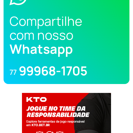
Compartilhe
com nosso
Whatsapp
99968-1705
77