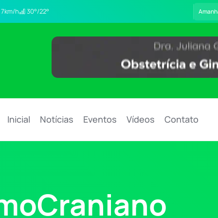
7km/h
30°/22°
Amanh
Inicial
Notícias
Eventos
Vídeos
Contato
moCraniano