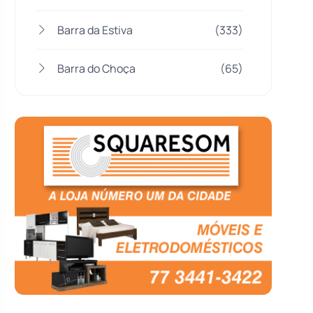
Barra da Estiva
(333)
Barra do Choça
(65)
Belo Campo
(57)
Bom Jesus da Lapa
(507)
Boquira
(152)
Botuporã
(72)
Brasil
(7680)
Brumado
(31958)