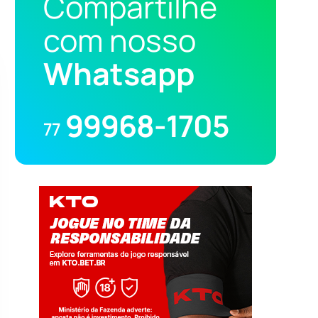
Compartilhe
com nosso
Whatsapp
99968-1705
77