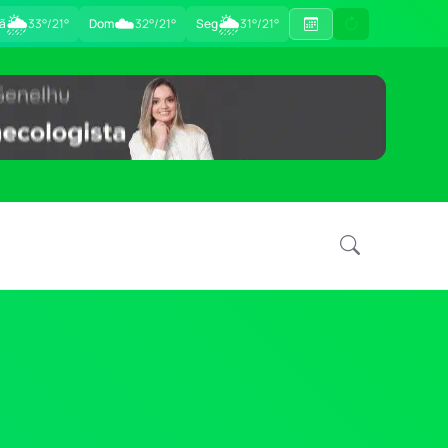
🌦
☁️
🌦
ã
33°/21°
Dom
32°/21°
Seg
31°/21°