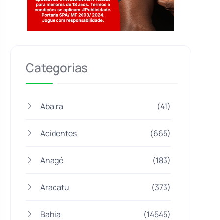
Jogue com responsabilidade. 18+
Categorias
Abaíra
(41)
Acidentes
(665)
Anagé
(183)
Aracatu
(373)
Bahia
(14545)