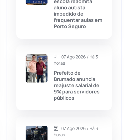
escola readmita
aluno autista
Chapada Diamantina
(430)
impedido de
frequentar aulas em
Condeúba
(133)
Porto Seguro
Contendas do Sincorá
(79)
07 Ago 2026 / Há 3
Cordeiros
(49)
horas
Prefeito de
Dom Basílio
(391)
Brumado anuncia
reajuste salarial de
9% para servidores
Economia
(1235)
públicos
Educação
(232)
Érico Cardoso
(82)
07 Ago 2026 / Há 3
horas