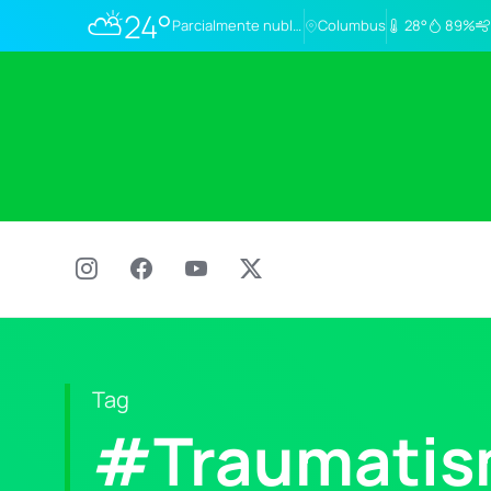
⛅
24°
Parcialmente nublado
Columbus
28°
89%
Tag
#Traumatis