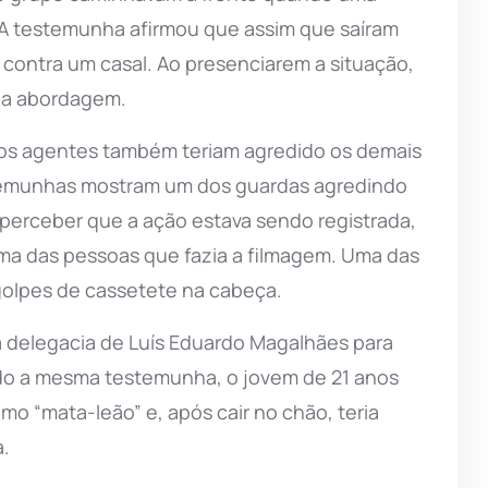
 A testemunha afirmou que assim que saíram
 contra um casal. Ao presenciarem a situação,
r a abordagem.
s agentes também teriam agredido os demais
stemunhas mostram um dos guardas agredindo
rceber que a ação estava sendo registrada,
ma das pessoas que fazia a filmagem. Uma das
golpes de cassetete na cabeça.
a delegacia de Luís Eduardo Magalhães para
ndo a mesma testemunha, o jovem de 21 anos
o “mata-leão” e, após cair no chão, teria
a.