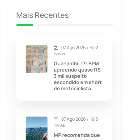
Caculé
(696)
Mais Recentes
Caetanos
(47)
Caetité
(1504)
07 Ago 2026 / Há 2
horas
Candiba
(157)
Guanambi: 17º BPM
apreende quase R$
3 mil suspeito
Cândido Sales
(121)
escondido em short
de motociclista
Caraíbas
(103)
Carinhanha
(300)
07 Ago 2026 / Há 3
horas
Caturama
(65)
MP recomenda que